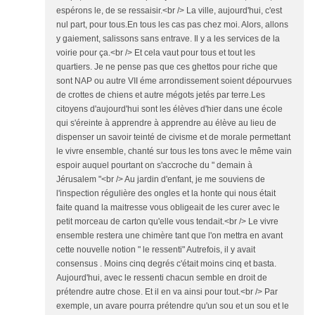
espérons le, de se ressaisir.<br /> La ville, aujourd'hui, c'est
nul part, pour tous.En tous les cas pas chez moi. Alors, allons
y gaiement, salissons sans entrave. Il y a les services de la
voirie pour ça.<br /> Et cela vaut pour tous et tout les
quartiers. Je ne pense pas que ces ghettos pour riche que
sont NAP ou autre VII éme arrondissement soient dépourvues
de crottes de chiens et autre mégots jetés par terre.Les
citoyens d'aujourd'hui sont les élèves d'hier dans une école
qui s'éreinte à apprendre à apprendre au élève au lieu de
dispenser un savoir teinté de civisme et de morale permettant
le vivre ensemble, chanté sur tous les tons avec le même vain
espoir auquel pourtant on s'accroche du " demain à
Jérusalem "<br /> Au jardin d'enfant, je me souviens de
l'inspection régulière des ongles et la honte qui nous était
faite quand la maitresse vous obligeait de les curer avec le
petit morceau de carton qu'elle vous tendait.<br /> Le vivre
ensemble restera une chimère tant que l'on mettra en avant
cette nouvelle notion " le ressenti" Autrefois, il y avait
consensus . Moins cinq degrés c'était moins cinq et basta.
Aujourd'hui, avec le ressenti chacun semble en droit de
prétendre autre chose. Et il en va ainsi pour tout.<br /> Par
exemple, un avare pourra prétendre qu'un sou et un sou et le