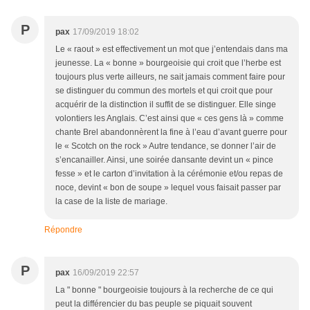
P
pax
17/09/2019 18:02
Le « raout » est effectivement un mot que j’entendais dans ma
jeunesse. La « bonne » bourgeoisie qui croit que l’herbe est
toujours plus verte ailleurs, ne sait jamais comment faire pour
se distinguer du commun des mortels et qui croit que pour
acquérir de la distinction il suffit de se distinguer. Elle singe
volontiers les Anglais. C’est ainsi que « ces gens là » comme
chante Brel abandonnèrent la fine à l’eau d’avant guerre pour
le « Scotch on the rock » Autre tendance, se donner l’air de
s’encanailler. Ainsi, une soirée dansante devint un « pince
fesse » et le carton d’invitation à la cérémonie et/ou repas de
noce, devint « bon de soupe » lequel vous faisait passer par
la case de la liste de mariage.
Répondre
P
pax
16/09/2019 22:57
La " bonne " bourgeoisie toujours à la recherche de ce qui
peut la différencier du bas peuple se piquait souvent