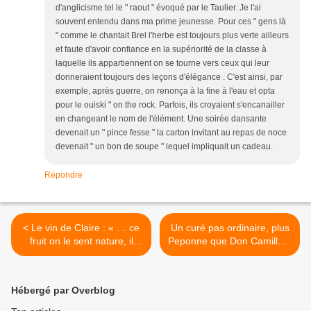
d'anglicisme tel le " raout " évoqué par le Taulier. Je l'ai
souvent entendu dans ma prime jeunesse. Pour ces " gens là
" comme le chantait Brel l'herbe est toujours plus verte ailleurs
et faute d'avoir confiance en la supériorité de la classe à
laquelle ils appartiennent on se tourne vers ceux qui leur
donneraient toujours des leçons d'élégance . C'est ainsi, par
exemple, après guerre, on renonça à la fine à l'eau et opta
pour le ouiski " on the rock. Parfois, ils croyaient s'encanailler
en changeant le nom de l'élément. Une soirée dansante
devenait un " pince fesse " la carton invitant au repas de noce
devenait " un bon de soupe " lequel impliquait un cadeau.
Répondre
< Le vin de Claire : « … ce
Un curé pas ordinaire, plus
fruit on le sent nature, il
Peponne que Don Camillo «
s’exprime dans sa fraîcheur
si l’évangile ne marchait
sans les artifices d’une
pas, la Juventus marcherait
extraction violente. » Pas
» « mais comment ça se fait
Hébergé par Overblog
d’orchidée pour Miss
qu’il gagne toujours le
Naudin !
maçon, vu qu’il est