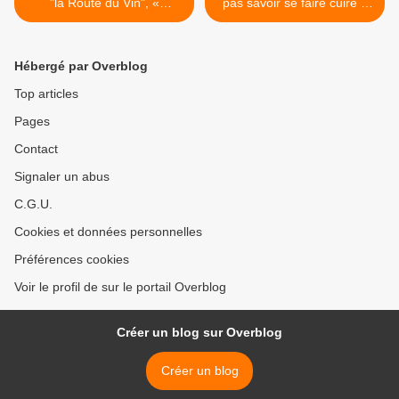
"la Route du Vin", «
pas savoir se faire cuire 1
L’itinéraire ferroviaire reliant
œuf sont clients de
Lyon en France à Wuhan
Cocotine L'OEUF AU
en Chine n'a pas de rivaux
COEUR DE LA CUISINE en
Hébergé par Overblog
sur le marché. »
bouteille ou en bidon dans
1 ambiance digne d'1 usine
Top articles
pharmaceutique >
Pages
Contact
Signaler un abus
C.G.U.
Cookies et données personnelles
Préférences cookies
Voir le profil de sur le portail Overblog
Créer un blog sur Overblog
Créer un blog