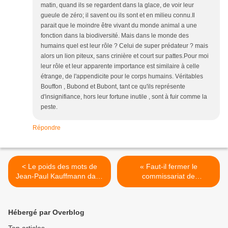
matin, quand ils se regardent dans la glace, de voir leur
gueule de zéro; il savent ou ils sont et en milieu connu.Il
parait que le moindre être vivant du monde animal a une
fonction dans la biodiversité. Mais dans le monde des
humains quel est leur rôle ? Celui de super prédateur ? mais
alors un lion piteux, sans crinière et court sur pattes.Pour moi
leur rôle et leur apparente importance est similaire à celle
étrange, de l'appendicite pour le corps humains. Véritables
Bouffon , Bubond et Bubont, tant ce qu'ils représente
d'insignifiance, hors leur fortune inutile , sont à fuir comme la
peste.
Répondre
< Le poids des mots de
« Faut-il fermer le
Jean-Paul Kauffmann dans
commissariat de
« Venise à double tour » et
Decazeville ? » la
le choc des photos de © J.
passionnante mission de
Brunerie.
Noémie Chastain, capitaine
Hébergé par Overblog
en PJ parisienne « mais
qu’est-elle allé faire dans