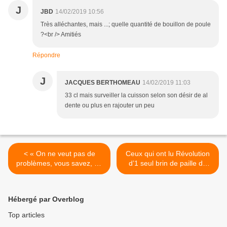
J
JBD
14/02/2019 10:56
Très alléchantes, mais ...; quelle quantité de bouillon de poule
?<br /> Amitiés
Répondre
J
JACQUES BERTHOMEAU
14/02/2019 11:03
33 cl mais surveiller la cuisson selon son désir de al
dente ou plus en rajouter un peu
< « On ne veut pas de
Ceux qui ont lu Révolution
problèmes, vous savez, on
d’1 seul brin de paille de
est plus traqué que les
Masanobu Fukukoa lèvent
bandits! » Vincent Pousson
le doigt ? « J’ai vite senti
tel le concombre masqué
qu’il n’était pas un homme
Hébergé par Overblog
nous mène chez son dealer
prétendant délivrer des
de pibales.
clefs à ses interlocuteurs…
Top articles
ni gourou ni 1 grand maître.