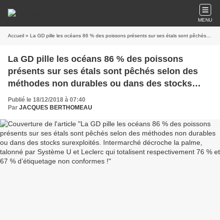
MENU
Accueil
» La GD pille les océans 86 % des poissons présents sur ses étals sont pêchés selon des méthodes non durables ou dans des stocks surexploités. Intermarché décroche la palme, talonné par Système U et Leclerc qui totalisent respectivement 76 % et 67 % d’étiquetage non conformes !
La GD pille les océans 86 % des poissons
présents sur ses étals sont pêchés selon des
méthodes non durables ou dans des stocks
surexploités. Intermarché décroche la palme,
Publié le 18/12/2018 à 07:40
talonné par Système U et Leclerc qui totalisent
Par
JACQUES BERTHOMEAU
respectivement 76 % et 67 % d’étiquetage non
conformes !