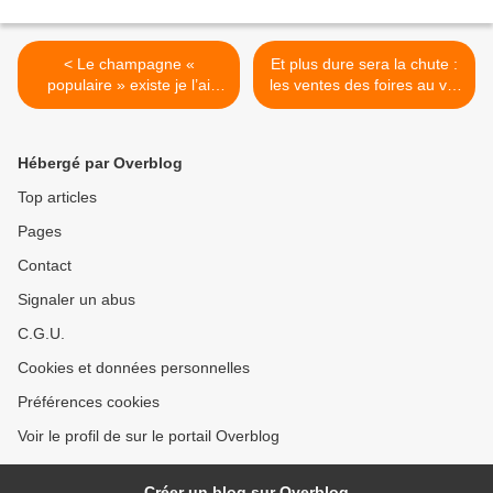
< Le champagne «
Et plus dure sera la chute :
populaire » existe je l’ai
les ventes des foires au vin
rencontré en GD pas la
d’automne dégringolent,
peine de se payer une boîte
Bordeaux en tête… >
de sardines à l’huile ou un
Hébergé par Overblog
œuf dur pour aller avec…
Top articles
Pages
Contact
Signaler un abus
C.G.U.
Cookies et données personnelles
Préférences cookies
Voir le profil de sur le portail Overblog
Créer un blog sur Overblog