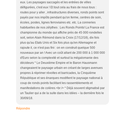
eux. Les paysages saccagés et les entrées de villes
défigurées, c'est eux ! Et tout cela au frais de nous tous :
routes pour y aller , infrastructures diverses, ronds points sont
payés par nos impôts pendant qu'on ferme, centres de soin,
écoles, postes, lignes ferroviaires etc. etc. La conneries
habituelles de nos zélythes : Les Ronds Points! La France est
championne du monde qui affiche près de 45 000 rondelles
soit, selon Alain Rémond dans la Croix (17/12/18), dix fois
plus qu'au Etats Unis et Six fois plus qu'en Allemagne et
rajoute il, ce n'est pas fini : on en construit quelque 500
nouveaux par an ! Avec un coût allant de 200 000 à 1 000 000
d'Euro selon la complexité et surtout la mégalomanie des
décideurs * Le Deuxième Empire et le Baron Hausmann
changeaient le paysage urbain en créant de larges avenues
propres à réprimer révoltes et barricades, la Cinquième
République et ses énarques modifient le paysage national à
coup de ronds points facilitant les rassemblements et
manifestations de colères.<br /> * Déjà souvent stigmatisé par
un Taulier qui a de la suite dans les idées – la dernière fois le
30/09/18.
Répondre