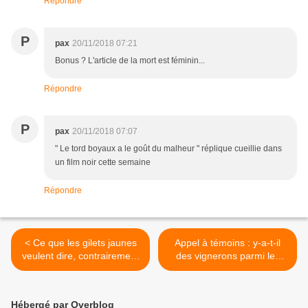
Répondre
P
pax
20/11/2018 07:21
Bonus ? L'article de la mort est féminin...
Répondre
P
pax
20/11/2018 07:07
" Le tord boyaux a le goût du malheur " réplique cueillie dans
un film noir cette semaine
Répondre
< Ce que les gilets jaunes
Appel à témoins : y-a-t-il
veulent dire, contrairement
des vignerons parmi les
à Onfray, Zemmour&Co, les
gilets jaunes ? >
si près du peuple, je ne
comprends pas…
Hébergé par Overblog