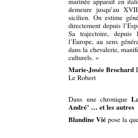
marinée apparaît en ital
demeure jusqu’au XVII
sicilien. On estime géné
directement depuis l’Esp
Sa trajectoire, depui
l’Europe, au sens génér
dans la chevalerie, manif
culturels. »
Marie-Josée Brochard
D
Le Robert
La
Dans une chronique
André’ … et les autres
Blandine Vié
pose la que