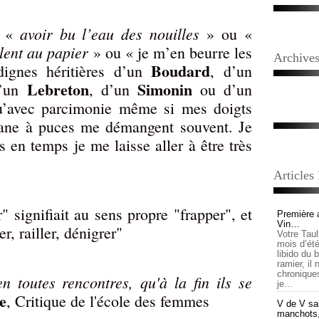
avoir bu l’eau des nouilles
e «
» ou «
lent au papier
» ou « je m’en beurre les
Archive
Boudard
dignes héritières d’un
, d’un
Lebreton
Simonin
d’un
, d’un
ou d’un
u’avec parcimonie même si mes doigts
cane à puces me démangent souvent. Je
 en temps je me laisse aller à être très
Articles
" signifiait au sens propre "frapper", et
Première 
Vin…
r, railler, dénigrer"
Votre Tau
mois d’été,
libido du 
ramier, il
chronique
n toutes rencontres, qu'à la fin ils se
je...
e
, Critique de l'école des femmes
V de V sai
manchots, e