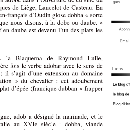
gars...
êques de Liège, Lancelot de Casteau. En
lien-français d’Oudin glose dobba « sorte
 que nous disons, à la dobe ou daube. »
f en daube est devenu l’un des plats les
Abonne
Email
ns la Blaquerna de Raymond Lulle,
ère fois le verbe adobar avec le sens de
Liens
; il s’agit d’une extension au domaine
ration » du chevalier : cet adoubement
Le blog d'
 plat d’épée (francique dubban « frapper
le blog d
Blog d'He
gne, adob a désigné la marinade, et le
talie au XVIe siècle : dobba, viande