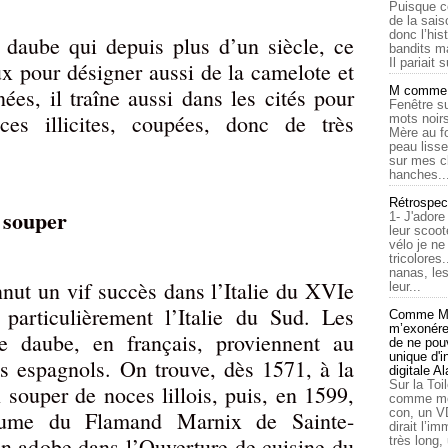
Puisque c
de la sais
donc l’his
 daube qui depuis plus d’un siècle, ce
bandits ma
Il pariait s
ux pour désigner aussi de la camelote et
ées, il traîne aussi dans les cités pour
M comme a
Fenêtre su
nces illicites, coupées, donc de très
mots noirs
Mère au f
peau lisse
sur mes c
hanches..
Rétrospec
 souper
1- J'adore
leur scoot
vélo je n
tricolores
nanas, les
nnut un vif succès dans l’Italie du XVIe
leur...
 particulièrement l’Italie du Sud. Les
Comme Ma
m’exonérer
de daube, en français, proviennent au
de ne pouv
unique d'
s espagnols. On trouve, dès 1571, à la
digitale A
Sur la Toi
ouper de noces lillois, puis, en 1599,
comme moi
con, un V
lume du Flamand Marnix de Sainte-
dirait l’i
n adobe dans l’Ouverture de cuisine du
très long,