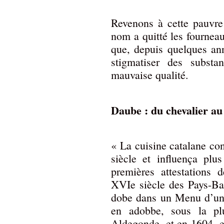
Revenons à cette pauvre
nom a quitté les fournea
que, depuis quelques ann
stigmatiser des substa
mauvaise qualité.
Daube : du chevalier au
« La cuisine catalane co
siècle et influença plus
premières attestations 
XVIe siècle des Pays-Ba
dobe dans un Menu d’un s
en adobbe, sous la p
Aldegonde, et en 1604, e