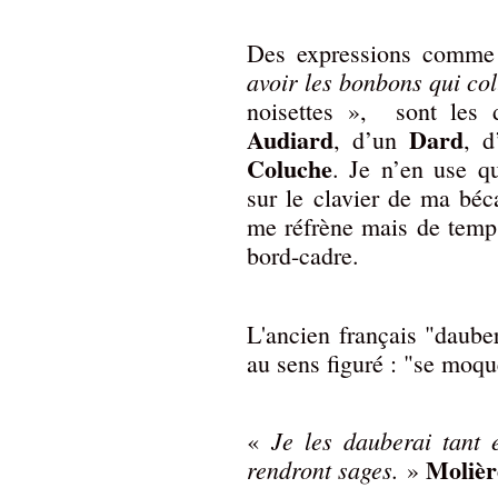
Des expressions comm
avoir les bonbons qui col
noisettes », sont les 
Audiard
Dard
, d’un
, 
Coluche
. Je n’en use q
sur le clavier de ma bé
me réfrène mais de temps
bord-cadre.
L'ancien français "dauber
au sens figuré : "se moque
Je les dauberai tant e
«
Molièr
rendront sages.
»