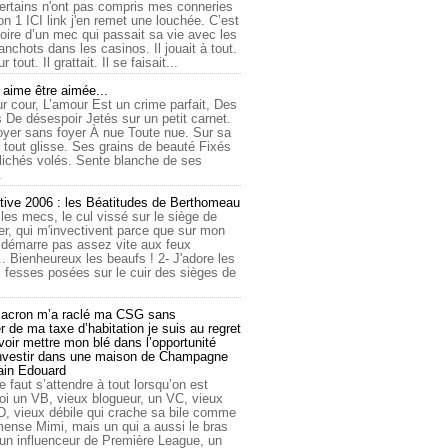
ertains n'ont pas compris mes conneries
on 1 ICI link j'en remet une louchée. C’est
toire d’un mec qui passait sa vie avec les
nchots dans les casinos. Il jouait à tout.
ur tout. Il grattait. Il se faisait...
ime être aimée...
r cour, L’amour Est un crime parfait, Des
 De désespoir Jetés sur un petit carnet.
oyer sans foyer À nue Toute nue. Sur sa
 tout glisse. Ses grains de beauté Fixés
lichés volés. Sente blanche de ses
.
tive 2006 : les Béatitudes de Berthomeau
 les mecs, le cul vissé sur le siège de
er, qui m'invectivent parce que sur mon
e démarre pas assez vite aux feux
... Bienheureux les beaufs ! 2- J'adore les
 fesses posées sur le cuir des sièges de
cron m’a raclé ma CSG sans
 de ma taxe d’habitation je suis au regret
oir mettre mon blé dans l’opportunité
investir dans une maison de Champagne
lain Edouard
le faut s’attendre à tout lorsqu’on est
 un VB, vieux blogueur, un VC, vieux
D, vieux débile qui crache sa bile comme
mmense Mimi, mais un qui a aussi le bras
 un influenceur de Première League, un