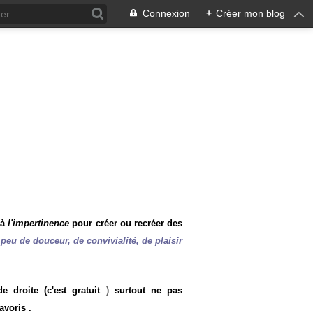
Connexion
+
Créer mon blog
 à
l'impertinence
pour créer ou recréer des
peu de douceur, de convivialité, de plaisir
 droite (c'est gratuit
)
surtout ne pas
avoris .