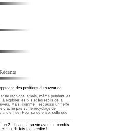
s
 Récents
approche des positions du buveur de
lier ne rechigne jamais, même pendant les
 à explorer les plis et les replis de la
buveur. Mais, comme il est aussi un fieffé
 ne crache pas sur le recyclage de
s anciennes. Pour sa défense, celle que
son 2 : il passait sa vie avec les bandits
lle lui dit fais-toi interdire !