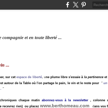
compagnie et en toute liberté ...
n ...
ner, sur cet
espace de liberté
, u
ne plume libre s'essaie à
la pertinence
et
st autour de la Table où l'on partage le pain, le vin et le reste pour
"
un 
.
"
 chroniques chaque matin
abonnez-vous à la newsletter
, colonne de
www.berthomeau.com
e recevrez rien)
ou placez
d
ans vos f