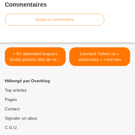
Commentaires
Ajouter un commentaire
< En attendant toujours
Leonard Cohen ce «
Godot parlons tête de veau
visionnaire » n’est rien
et de l’art de ficeler pour
d’autre, selon lui, qu’un «
faire plaisir à Franz-Olivier
lazy batard living in a suit »,
Giesbert et aux vegan
« paresseux bâtard en
Hébergé par Overblog
costume » >
Top articles
Pages
Contact
Signaler un abus
C.G.U.