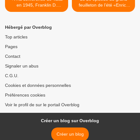
en 1945, Franklin D.
feuilleton de l’été «Enrico
Roosevelt et Staline
Magace le Bob Parker
échangèrent sur leur
gaulois a disparu» partait
gueule de bois. Churchill
sur de bonnes bases mais
Hébergé par Overblog
apporta 1 bouteille de gin et
le 3e était classé X. >
un pot d'olive, le Dirty
Top articles
Martini a été créé.
Pages
Contact
Signaler un abus
C.G.U.
Cookies et données personnelles
Préférences cookies
Voir le profil de sur le portail Overblog
Créer un blog sur Overblog
Créer un blog