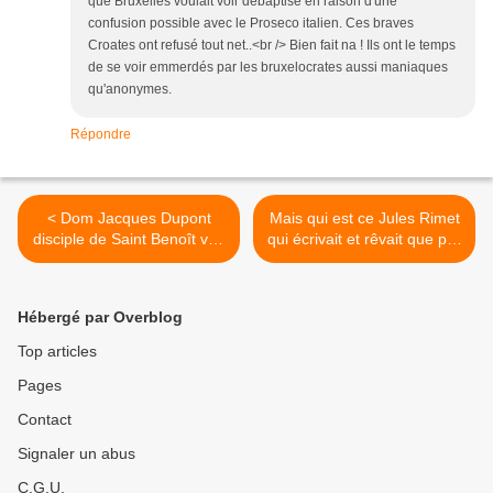
que Bruxelles voulait voir débaptisé en raison d'une
confusion possible avec le Proseco italien. Ces braves
Croates ont refusé tout net..<br /> Bien fait na ! Ils ont le temps
de se voir emmerdés par les bruxelocrates aussi maniaques
qu'anonymes.
Répondre
< Dom Jacques Dupont
Mais qui est ce Jules Rimet
disciple de Saint Benoît voit
qui écrivait et rêvait que par
rouge « il est interdit
le football pour que « les
d’interdire » de s’envoyer
hommes puissent se
un gorgeon d’Ausone
rencontrer en toute
Hébergé par Overblog
derrière la cravate !
confiance sans haine dans
leurs cœurs et sans insultes
Top articles
sur leurs lèvres ». >
Pages
Contact
Signaler un abus
C.G.U.