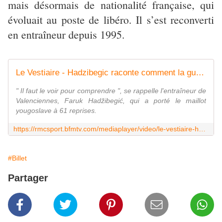
mais désormais de nationalité française, qui
évoluait au poste de libéro. Il s’est reconverti
en entraîneur depuis 1995.
Le Vestiaire - Hadzibegic raconte comment la guerre a fait voler en éclat la sélection yougoslave
" Il faut le voir pour comprendre ", se rappelle l'entraîneur de
Valenciennes, Faruk Hadžibegić, qui a porté le maillot
yougoslave à 61 reprises.
https://rmcsport.bfmtv.com/mediaplayer/video/le-vestiaire-hadzibegic-raconte-comment-la-guerre-a-fait-voler-en-eclat-la-selection-yougoslave-978517.html
#Billet
Partager