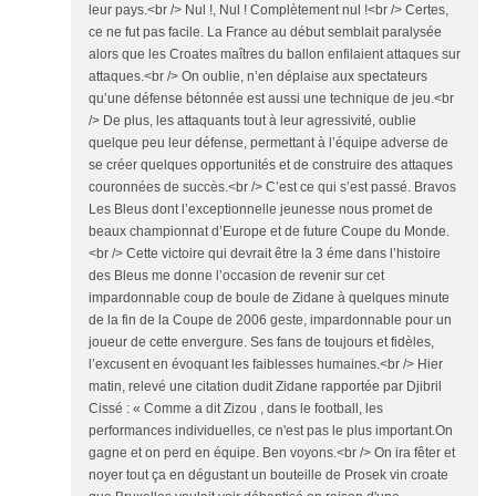
leur pays.<br /> Nul !, Nul ! Complètement nul !<br /> Certes,
ce ne fut pas facile. La France au début semblait paralysée
alors que les Croates maîtres du ballon enfilaient attaques sur
attaques.<br /> On oublie, n’en déplaise aux spectateurs
qu’une défense bétonnée est aussi une technique de jeu.<br
/> De plus, les attaquants tout à leur agressivité, oublie
quelque peu leur défense, permettant à l’équipe adverse de
se créer quelques opportunités et de construire des attaques
couronnées de succès.<br /> C’est ce qui s’est passé. Bravos
Les Bleus dont l’exceptionnelle jeunesse nous promet de
beaux championnat d’Europe et de future Coupe du Monde.
<br /> Cette victoire qui devrait être la 3 éme dans l’histoire
des Bleus me donne l’occasion de revenir sur cet
impardonnable coup de boule de Zidane à quelques minute
de la fin de la Coupe de 2006 geste, impardonnable pour un
joueur de cette envergure. Ses fans de toujours et fidèles,
l’excusent en évoquant les faiblesses humaines.<br /> Hier
matin, relevé une citation dudit Zidane rapportée par Djibril
Cissé : « Comme a dit Zizou , dans le football, les
performances individuelles, ce n'est pas le plus important.On
gagne et on perd en équipe. Ben voyons.<br /> On ira fêter et
noyer tout ça en dégustant un bouteille de Prosek vin croate