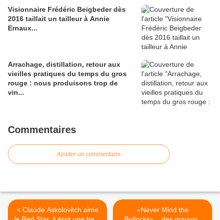
Visionnaire Frédéric Beigbeder dès
2016 taillait un tailleur à Annie
Ernaux...
Arrachage, distillation, retour aux
vieilles pratiques du temps du gros
rouge : nous produisons trop de
vin...
Commentaires
Ajouter un commentaire
< Claude Askolovitch aime
«Never Mind the
le Red Star, il écrit une belle
Bollocks»... des mauvais