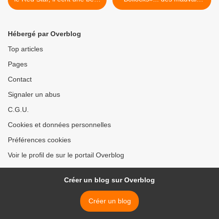
chronique sur l'équipe de
perdants, comment Didier
France qui ne représente
Deschamps a-t-il réussi à
qu'elle-même, et c'est déjà
convaincre ses jeunes
Hébergé par Overblog
beaucoup
Marie-Louise et ses
quelques vieux briscards de
Top articles
se fédérer, d’être vingt-trois
Pages
au début et vingt-trois à la
fin ? >
Contact
Signaler un abus
C.G.U.
Cookies et données personnelles
Préférences cookies
Voir le profil de sur le portail Overblog
Créer un blog sur Overblog
Créer un blog