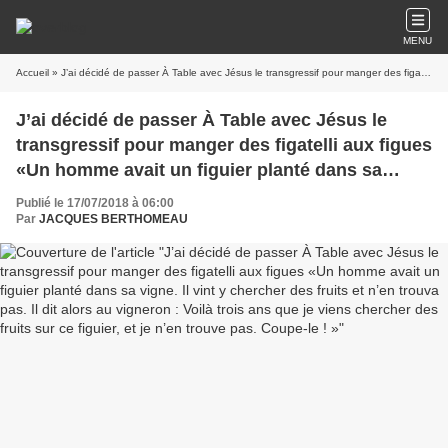
MENU
Accueil
» J’ai décidé de passer À Table avec Jésus le transgressif pour manger des figatelli aux figues «Un homme avait un figuier planté dans sa vigne. Il vint y chercher des fruits et n’en trouva pas. Il dit alors au vigneron : Voilà trois ans que je viens chercher des fruits sur ce figuier, et je n’en trouve pas. Coupe-le ! »
J’ai décidé de passer À Table avec Jésus le
transgressif pour manger des figatelli aux figues
«Un homme avait un figuier planté dans sa
vigne. Il vint y chercher des fruits et n’en trouva
Publié le 17/07/2018 à 06:00
pas. Il dit alors au vigneron : Voilà trois ans que
Par
JACQUES BERTHOMEAU
je viens chercher des fruits sur ce figuier, et je
n’en trouve pas. Coupe-le ! »