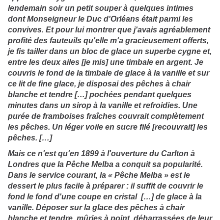
lendemain soir un petit souper à quelques intimes
dont Monseigneur le Duc d'Orléans était parmi les
convives. Et pour lui montrer que j'avais agréablement
profité des fauteuils qu'elle m'a gracieusement offerts,
je fis tailler dans un bloc de glace un superbe cygne et,
entre les deux ailes [je mis] une timbale en argent. Je
couvris le fond de la timbale de glace à la vanille et sur
ce lit de fine glace, je disposai des pêches à chair
blanche et tendre […] pochées pendant quelques
minutes dans un sirop à la vanille et refroidies. Une
purée de framboises fraîches couvrait complètement
les pêches. Un léger voile en sucre filé [recouvrait] les
pêches. […]
Mais ce n'est qu'en 1899 à l'ouverture du Carlton à
Londres que la Pêche Melba a conquit sa popularité.
Dans le service courant, la « Pêche Melba » est le
dessert le plus facile à préparer : il suffit de couvrir le
fond le fond d'une coupe en cristal […] de glace à la
vanille. Déposer sur la glace des pêches à chair
blanche et tendre, mûries à point, débarrassées de leur