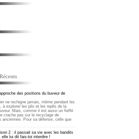
s
 Récents
approche des positions du buveur de
lier ne rechigne jamais, même pendant les
 à explorer les plis et les replis de la
buveur. Mais, comme il est aussi un fieffé
 ne crache pas sur le recyclage de
s anciennes. Pour sa défense, celle que
son 2 : il passait sa vie avec les bandits
lle lui dit fais-toi interdire !