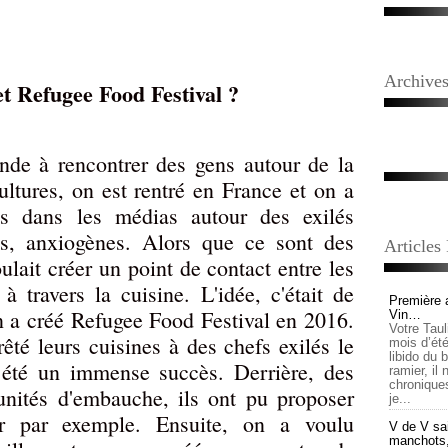
Archive
t Refugee Food Festival ?
de à rencontrer des gens autour de la
ultures, on est rentré en France et on a
s dans les médias autour des exilés
tes, anxiogènes. Alors que ce sont des
Articles
ait créer un point de contact entre les
 à travers la cuisine. L'idée, c'était de
Première 
On a créé Refugee Food Festival en 2016.
Vin…
Votre Tau
rêté leurs cuisines à des chefs exilés le
mois d’été,
libido du 
 été un immense succès. Derrière, des
ramier, il
chronique
unités d'embauche, ils ont pu proposer
je...
ur par exemple. Ensuite, on a voulu
V de V sai
manchots, e