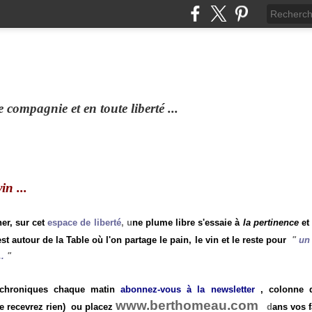
compagnie et en toute liberté ...
n ...
ner, sur cet
espace de liberté
, u
ne plume libre s'essaie à
la pertinence
et
st autour de la Table où l'on partage le pain, le vin et le reste pour
"
un 
.
"
 chroniques chaque matin
abonnez-vous à la newsletter
, colonne de
www.berthomeau.com
e recevrez rien)
ou placez
d
ans vos f