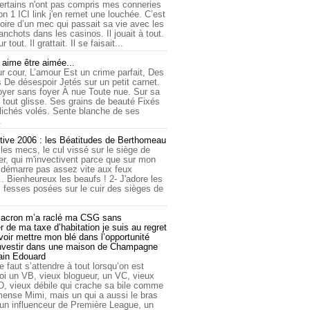
ertains n'ont pas compris mes conneries
on 1 ICI link j'en remet une louchée. C’est
toire d’un mec qui passait sa vie avec les
nchots dans les casinos. Il jouait à tout.
ur tout. Il grattait. Il se faisait...
ime être aimée...
r cour, L’amour Est un crime parfait, Des
 De désespoir Jetés sur un petit carnet.
oyer sans foyer À nue Toute nue. Sur sa
 tout glisse. Ses grains de beauté Fixés
lichés volés. Sente blanche de ses
.
tive 2006 : les Béatitudes de Berthomeau
 les mecs, le cul vissé sur le siège de
er, qui m'invectivent parce que sur mon
e démarre pas assez vite aux feux
... Bienheureux les beaufs ! 2- J'adore les
 fesses posées sur le cuir des sièges de
cron m’a raclé ma CSG sans
 de ma taxe d’habitation je suis au regret
oir mettre mon blé dans l’opportunité
investir dans une maison de Champagne
lain Edouard
le faut s’attendre à tout lorsqu’on est
 un VB, vieux blogueur, un VC, vieux
D, vieux débile qui crache sa bile comme
mmense Mimi, mais un qui a aussi le bras
 un influenceur de Première League, un