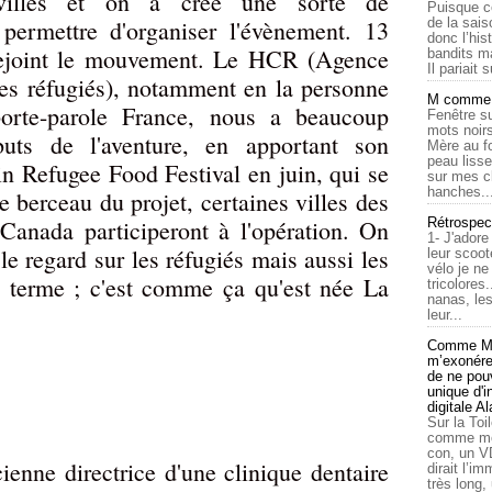
 villes et on a créé une sorte de
Puisque c
de la sais
permettre d'organiser l'évènement. 13
donc l’his
 rejoint le mouvement. Le HCR (Agence
bandits ma
Il pariait s
es réfugiés), notamment en la personne
M comme a
orte-parole France, nous a beaucoup
Fenêtre su
mots noirs
uts de l'aventure, en apportant son
Mère au f
peau lisse
in Refugee Food Festival en juin, qui se
sur mes c
hanches..
le berceau du projet, certaines villes des
Rétrospec
Canada participeront à l'opération. On
1- J'adore
le regard sur les réfugiés mais aussi les
leur scoot
vélo je n
 terme ; c'est comme ça qu'est née La
tricolores
nanas, les
leur...
Comme Ma
m’exonérer
de ne pouv
unique d'
digitale A
Sur la Toi
comme moi
con, un V
cienne directrice d'une clinique dentaire
dirait l’i
très long,