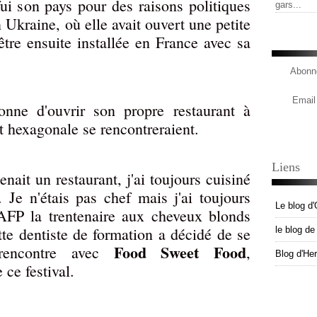
 fui son pays pour des raisons politiques
gars...
n Ukraine, où elle avait ouvert une petite
'être ensuite installée en France avec sa
Abonne
Email
ionne d'ouvrir son propre restaurant à
et hexagonale se rencontreraient.
Liens
ait un restaurant, j'ai toujours cuisiné
 Je n'étais pas chef mais j'ai toujours
Le blog d'
'AFP la trentenaire aux cheveux blonds
tte dentiste de formation a décidé de se
le blog d
Food Sweet Food
 rencontre avec
,
Blog d'He
e ce festival.