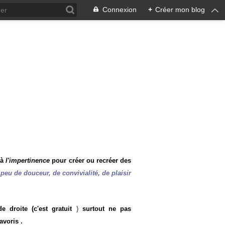
Connexion
+
Créer mon blog
 à
l'impertinence
pour créer ou recréer des
peu de douceur, de convivialité, de plaisir
 droite (c'est gratuit
)
surtout ne pas
avoris .