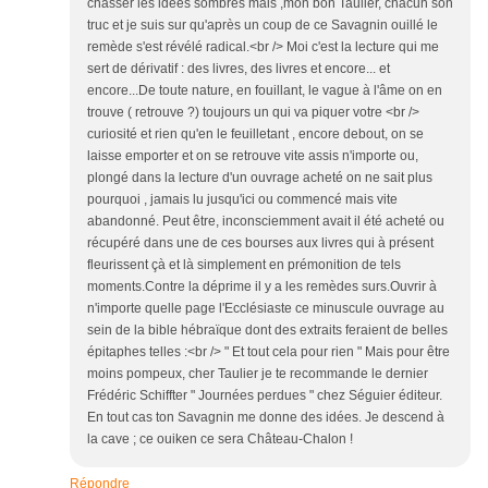
chasser les idées sombres mais ,mon bon Taulier, chacun son
truc et je suis sur qu'après un coup de ce Savagnin ouillé le
remède s'est révélé radical.<br /> Moi c'est la lecture qui me
sert de dérivatif : des livres, des livres et encore... et
encore...De toute nature, en fouillant, le vague à l'âme on en
trouve ( retrouve ?) toujours un qui va piquer votre <br />
curiosité et rien qu'en le feuilletant , encore debout, on se
laisse emporter et on se retrouve vite assis n'importe ou,
plongé dans la lecture d'un ouvrage acheté on ne sait plus
pourquoi , jamais lu jusqu'ici ou commencé mais vite
abandonné. Peut être, inconsciemment avait il été acheté ou
récupéré dans une de ces bourses aux livres qui à présent
fleurissent çà et là simplement en prémonition de tels
moments.Contre la déprime il y a les remèdes surs.Ouvrir à
n'importe quelle page l'Ecclésiaste ce minuscule ouvrage au
sein de la bible hébraïque dont des extraits feraient de belles
épitaphes telles :<br /> " Et tout cela pour rien " Mais pour être
moins pompeux, cher Taulier je te recommande le dernier
Frédéric Schiffter " Journées perdues " chez Séguier éditeur.
En tout cas ton Savagnin me donne des idées. Je descend à
la cave ; ce ouiken ce sera Château-Chalon !
Répondre