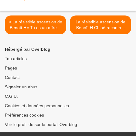
< La résistible ascension de
La résistible ascension de
Benoît H« Tu es un affreux
Benoît H Chloé raconta à
petit français matérialiste.
Benoît qu’elle passait son
Quand nous aurons purgé
temps à éplucher des
tout ce qui est vieux et
légumes à la cuisine avec
Hébergé par Overblog
pourri nous bâtirons une
les autres nanas pendant
société harmonieuse,
que les mecs se torturaient
Top articles
fraternelle, spontanée...
les méninges pour inventer
Pages
Benoît pouffait. « Je
des trucs pour choquer le
suppose que dans ton
bourgeois (120) >
Contact
grand nettoyage tu ne
touches pas au classement
Signaler un abus
de 1855 » » (119)
C.G.U.
Cookies et données personnelles
Préférences cookies
Voir le profil de sur le portail Overblog