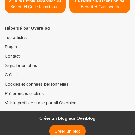
< La résistible ascension de
La résistible ascension de
Benoît H Ça le faisait jouir,
Benoît H Gustave la
le maire de Vannes,
balance se bâfrait, picolait,
d’entendre les cris
forniquait dans une
d’orfraies des intellos de
ambiance digne de la
Hébergé par Overblog
gauche, c’était comme si
décadence de l’Empire
lui, le bon chrétien qui va à
Romain. (109) >
Top articles
la messe le dimanche avec
Pages
bobonne, les niquait
profond sans avoir besoin
Contact
d’en confesser sa faute.
(108)
Signaler un abus
C.G.U.
Cookies et données personnelles
Préférences cookies
Voir le profil de sur le portail Overblog
Créer un blog sur Overblog
Créer un blog