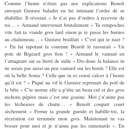
Comme l’heure n’étais pas aux explications Benoît
envoyait Gustave balader en lui intimant l’ordre de se
rhabiller. Il résistait « Je n’ai pas d’ordres à recevoir de
toi… » Armand intervenait brutalement « Tu rempoches
vite fait ta viande gros lard sinon je te passe les burnes
au chalumeau… » Gustave braillait « C’est qui se nazi ?
» En lui tapotant la couenne Benoît le rassurait « Un
pote de Bigeard gros fion ! » Armand le vannait en
l’attaquant sur sa fierté de mâle « Dis-donc la balance tu
ne serais pas aussi un peu vantard sur les bords ? Elle est
où la belle Sonia ? Celle que tu es censé calcer à l’heure
qu’il est ? » Piqué au vif le Gustave reprenait du poil de
la bête « C’te morue elle a p’tète un beau cul et des gros
nichons pépère mais c’est une gouine. Moi j’n’aime pas
les lécheuses de chatte… » Benoît coupait court
sèchement « Ferme ta grande gueule et habille-toi, la
récréation est terminée mon gros. Maintenant tu vas
bosser pour moi et je n’aime pas les ramenards ». En