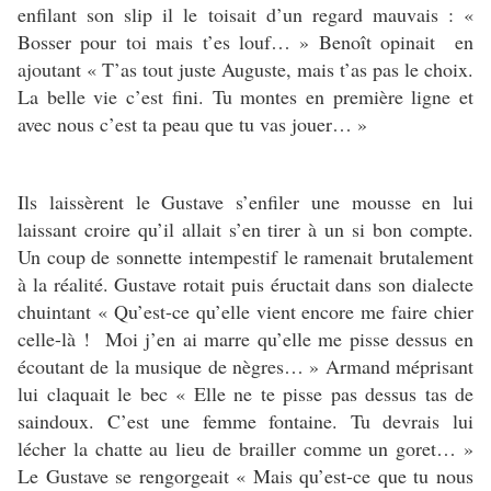
enfilant son slip il le toisait d’un regard mauvais : «
Bosser pour toi mais t’es louf… » Benoît opinait en
ajoutant « T’as tout juste Auguste, mais t’as pas le choix.
La belle vie c’est fini. Tu montes en première ligne et
avec nous c’est ta peau que tu vas jouer… »
Ils laissèrent le Gustave s’enfiler une mousse en lui
laissant croire qu’il allait s’en tirer à un si bon compte.
Un coup de sonnette intempestif le ramenait brutalement
à la réalité. Gustave rotait puis éructait dans son dialecte
chuintant « Qu’est-ce qu’elle vient encore me faire chier
celle-là ! Moi j’en ai marre qu’elle me pisse dessus en
écoutant de la musique de nègres… » Armand méprisant
lui claquait le bec « Elle ne te pisse pas dessus tas de
saindoux. C’est une femme fontaine. Tu devrais lui
lécher la chatte au lieu de brailler comme un goret… »
Le Gustave se rengorgeait « Mais qu’est-ce que tu nous