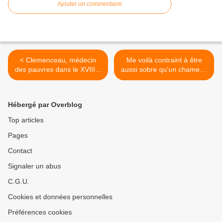
Ajouter un commentaire
< Clemenceau, médecin
Me voilà contraint à être
des pauvres dans le XVIIIe,
aussi sobre qu'un chameau
considérait que « l’usage et
: pour 1 ancien
l’abus de l’alcool n’était
pensionnaire du service de
autre que le problème
pneumologie de l’hôpital
Hébergé par Overblog
social tout entier, même
Cochin, privé de vin, je ne
dans la société la plus
manque pas d’air… >
Top articles
parfaite qui soit, vous ne
Pages
supprimerez pas le besoin
de rêve »
Contact
Signaler un abus
C.G.U.
Cookies et données personnelles
Préférences cookies