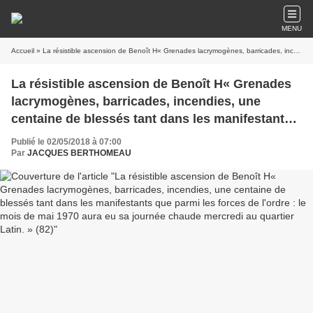
MENU
Accueil
» La résistible ascension de Benoît H« Grenades lacrymogènes, barricades, incendies, une centaine de blessés tant dans les manifestants que parmi les forces de l'ordre : le mois de mai 1970 aura eu sa journée chaude mercredi au quartier Latin. » (82)
La résistible ascension de Benoît H« Grenades
lacrymogènes, barricades, incendies, une
centaine de blessés tant dans les manifestants
que parmi les forces de l'ordre : le mois de mai
Publié le 02/05/2018 à 07:00
1970 aura eu sa journée chaude mercredi au
Par
JACQUES BERTHOMEAU
quartier Latin. » (82)