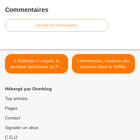
Commentaires
Ajouter un commentaire
< Hollande François, le
Clemenceau, médecin des
pompier pyromane du PS,
pauvres dans le XVIIIe,
c’est ainsi que les grands
considérait que « l’usage et
partis finissent dans une
l’abus de l’alcool n’était
cabine téléphonique.
autre que le problème
Hébergé par Overblog
social tout entier, même
dans la société la plus
Top articles
parfaite qui soit, vous ne
Pages
supprimerez pas le besoin
de rêve » >
Contact
Signaler un abus
C.G.U.