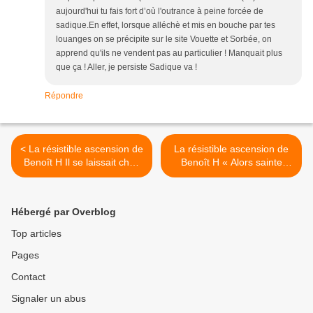
aujourd'hui tu fais fort d’où l'outrance à peine forcée de
sadique.En effet, lorsque alléchè et mis en bouche par tes
louanges on se précipite sur le site Vouette et Sorbée, on
apprend qu'ils ne vendent pas au particulier ! Manquait plus
que ça ! Aller, je persiste Sadique va !
Répondre
< La résistible ascension de
La résistible ascension de
Benoît H Il se laissait choir
Benoît H « Alors sainte
sur le sofa auprès d’Anna
femme, j'espère ne pas
qui confiait à Chloé : «
avoir interrompu votre
vraiment ce July ce n’est
Rosaire ! Ne restez pas
Hébergé par Overblog
pas une lumière… » (72)
plantée dehors, entrez donc
dans ce lieu de perdition...
Top articles
» (73) >
Pages
Contact
Signaler un abus