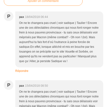
Ajouter un commentaire
P
pax
18/04/2018 06:44
On ne te changera pas cruel ( voir sadique ) Taulier ! Encore
une de ces délectables chroniques qui nous font ronger notre
frein à nous pauvres provinciaux - tu sais ceux délaissés voir
méprisés par Macron (même combat? - Oh non ! (lol). Mais
aujourd'hui tu fais fort d’où l'outrance à peine forcée de
sadique.En effet, lorsque alléchè et mis en bouche par tes
louanges on se précipite sur le site Vouette et Sorbée, on
apprend qu'ils ne vendent pas au particulier ! Manquait plus
que ça ! Aller, je persiste Sadique va !
Répondre
P
pax
15/04/2018 08:50
On ne te changera pas cruel ( voir sadique ) Taulier ! Encore
une de ces délectables chroniques qui nous font ronger notre
frein à nous pauvres provinciaux - tu sais ceux délaissés voir
méprisés par Macron (même combat? - Oh non ! (lol). Mais