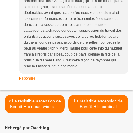
arracher tous les avantages sociaux ( qu'il n'a de cesse, par la
suite de rogner, d'une manière ou d'une autre - ces
déplorables avantages acquis d'ou nous vient tout le mal et
les contreperformances de notre économies !), ce patronat
donc qui n'a cessé de gémir et d'annoncer les pires
catastrophes à chaque conquête : suppression du travail des
enfants, réductions successives de la durée hebdomadaire
du travail congés payés, accords de grenelles ( concédés la
peur au ventre )<br /> Merci Taulier pour cette info du muguet
français repris dans beaucoup de pays, comme la fête de la
bruisique du père Lang. C'est cette façon de rayonner qui
rend la France si belle et aimable.
Répondre
< La résistible ascension de
La résistible ascension de
Benoît H « nous avions un
Benoît H le cardinal
faible pour les actions
Daniélou qui mourra chez
symboliques. L’action
une prostituée « dans
symbolique était une action
l'épectase de l'Apôtre qu'il
Hébergé par Overblog
de commando, qui essayait
était » (81) >