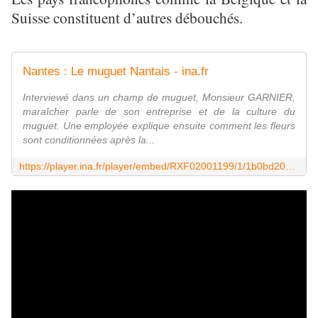
Suisse constituent d’autres débouchés.
Nantes : Le muguet Nantais - ina.fr
Interviewé dans un champ de muguet, Monsieur GARNIER,
maraîcher parle de son entreprise et de la culture du
muguet. Une employée explique ensuite comment les fleurs
sont conditionnées après la...
https://player.ina.fr/player/embed/RXF02001199/1/1b0bd203fbcd702f9bc9b10ac3d0fc21/460/259/1