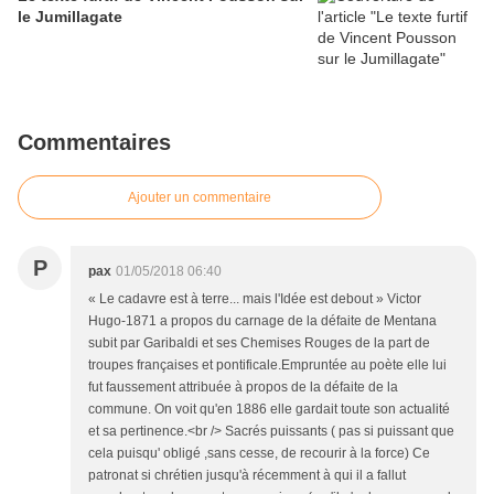
le Jumillagate
Commentaires
Ajouter un commentaire
P
pax
01/05/2018 06:40
« Le cadavre est à terre... mais l'Idée est debout » Victor
Hugo-1871 a propos du carnage de la défaite de Mentana
subit par Garibaldi et ses Chemises Rouges de la part de
troupes françaises et pontificale.Empruntée au poète elle lui
fut faussement attribuée à propos de la défaite de la
commune. On voit qu'en 1886 elle gardait toute son actualité
et sa pertinence.<br /> Sacrés puissants ( pas si puissant que
cela puisqu' obligé ,sans cesse, de recourir à la force) Ce
patronat si chrétien jusqu'à récemment à qui il a fallut