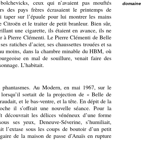
 bolchevicks, ceux qui n’avaient pas mouftés
domaine 
ars des pays frères écrasaient le printemps de
ui taper sur l’épaule pour lui montrer les mains
 Citroën et le traiter de petit branleur. Bien sûr,
rillant une cigarette, ils étaient en avance, ils ne
 à Pierre Clémenti. Le Pierre Clémenti de Belle
ses ratiches d’acier, ses chaussettes trouées et sa
, au moins, dans la chambre minable du HBM, où
urgeoise en mal de souillure, venait faire des
rsonnage. L’habitait.
rs phantasmes. Au Modern, en mai 1967, sur le
orsqu’il sortait de la projection de « Belle de
audait, et le bas-ventre, et la tête. En dépit de la
oche il s’offrait une nouvelle séance. Pour la
ît découvrait les délices vénéneux d’une forme
sous ses yeux, Deneuve-Séverine, s’humiliait,
ait l’extase sous les coups de boutoir d’un petit
gaire de la maison de passe d’Anaïs en rupture