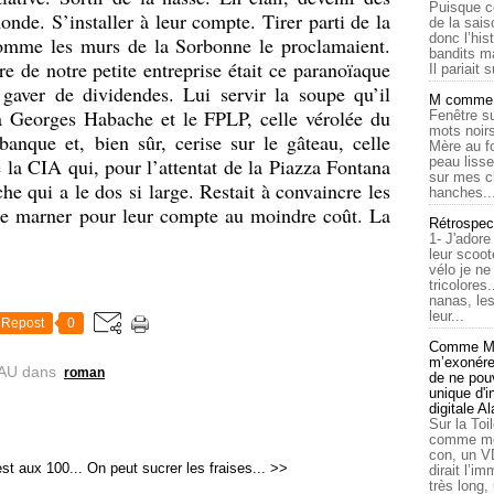
Puisque c
onde. S’installer à leur compte. Tirer parti de la
de la sais
donc l’his
 comme les murs de la Sorbonne le proclamaient.
bandits ma
e de notre petite entreprise était ce paranoïaque
Il pariait s
 gaver de dividendes. Lui servir la soupe qu’il
M comme a
a Georges Habache et le FPLP, celle vérolée du
Fenêtre su
mots noirs
anque et, bien sûr, cerise sur le gâteau, celle
Mère au f
peau lisse
 la CIA qui, pour l’attentat de la Piazza Fontana
sur mes c
e qui a le dos si large. Restait à convaincre les
hanches..
de marner pour leur compte au moindre coût. La
Rétrospec
e.
1- J'adore
leur scoot
vélo je n
tricolores
nanas, les
leur...
Repost
0
Comme Ma
m’exonérer
AU
dans
roman
de ne pouv
unique d'
digitale A
Sur la Toi
comme moi
con, un V
t aux 100...
On peut sucrer les fraises... >>
dirait l’i
très long,