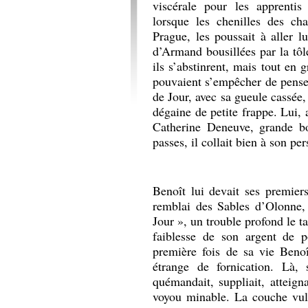
viscérale pour les apprentis
lorsque les chenilles des ch
Prague, les poussait à aller l
d’Armand bousillées par la tôle
ils s’abstinrent, mais tout en g
pouvaient s’empêcher de penser
de Jour, avec sa gueule cassée, 
dégaine de petite frappe. Lui
Catherine Deneuve, grande bo
passes, il collait bien à son pe
Benoît lui devait ses premie
remblai des Sables d’Olonne, l
Jour », un trouble profond le tar
faiblesse de son argent de p
première fois de sa vie Beno
étrange de fornication. Là, 
quémandait, suppliait, atteign
voyou minable. La couche vul