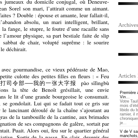
its jumeaux du domicile conjugal, où Deneuve-
ean Sorel son mari, l’attirait comme un aimant.
aites ? Double : épouse et amante, leur fallait-il,
’abandon absolu, un mari intelligent, brillant,
Archive
 la fange, le stupre, le foutre d’une racaille sans
l’amour physique, sa part bestiale faite de slip
, sabbat de chair, volupté suprême : le sourire
le déchirait.
 avec gourmandise, ce vieux pédéraste de Mao,
petite culotte des petites filles en fleurs : « Feu
Articles
打司令部──我的一
张
大字
报
pào sīlìngbù
ons la tête de Benoît grésillait, une envie
Première 
ns le lit d’une grande bourgeoise le consumait.
Vin…
Votre Tau
se gondolait. Lui qui se fadait tout ce gris sur
mois d’été,
r le lancinant déroulé de la chaîne s’ajoutant au
libido du 
ramier, il
gras de la tambouille de la cantine, aux brimades
chronique
ésignation de ses compagnons de galère, sortait par
je...
tait. Puait. Alors oui, feu sur le quartier général
V de V sai
manchots, e
itiative. Sortir de la nasse. En clair, devenir des