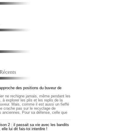
s
 Récents
approche des positions du buveur de
lier ne rechigne jamais, même pendant les
 à explorer les plis et les replis de la
buveur. Mais, comme il est aussi un fieffé
 ne crache pas sur le recyclage de
s anciennes. Pour sa défense, celle que
son 2 : il passait sa vie avec les bandits
lle lui dit fais-toi interdire !