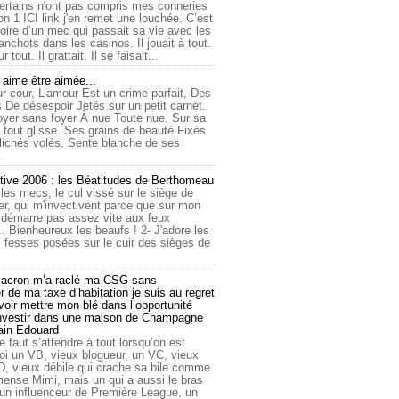
ertains n'ont pas compris mes conneries
on 1 ICI link j'en remet une louchée. C’est
toire d’un mec qui passait sa vie avec les
nchots dans les casinos. Il jouait à tout.
ur tout. Il grattait. Il se faisait...
ime être aimée...
r cour, L’amour Est un crime parfait, Des
 De désespoir Jetés sur un petit carnet.
oyer sans foyer À nue Toute nue. Sur sa
 tout glisse. Ses grains de beauté Fixés
lichés volés. Sente blanche de ses
.
tive 2006 : les Béatitudes de Berthomeau
 les mecs, le cul vissé sur le siège de
er, qui m'invectivent parce que sur mon
e démarre pas assez vite aux feux
... Bienheureux les beaufs ! 2- J'adore les
 fesses posées sur le cuir des sièges de
cron m’a raclé ma CSG sans
 de ma taxe d’habitation je suis au regret
oir mettre mon blé dans l’opportunité
investir dans une maison de Champagne
lain Edouard
le faut s’attendre à tout lorsqu’on est
 un VB, vieux blogueur, un VC, vieux
D, vieux débile qui crache sa bile comme
mmense Mimi, mais un qui a aussi le bras
 un influenceur de Première League, un