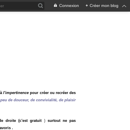
Connexion
+
Créer mon blog
 à
l'impertinence
pour créer ou recréer des
peu de douceur, de convivialité, de plaisir
 droite (c'est gratuit
)
surtout ne pas
avoris .