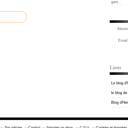
gars...
Abonne
Email
Liens
Le blog d'
le blog d
Blog d'He
Top articles
Contact
Signaler un abus
C.G.U.
Cookies et données