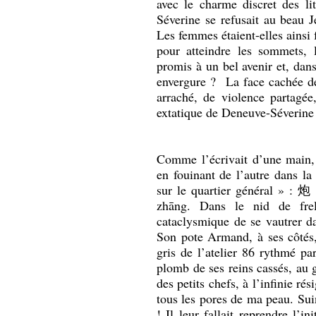
avec le charme discret des l
Séverine se refusait au beau J
Les femmes étaient-elles ainsi f
pour atteindre les sommets, l
promis à un bel avenir et, dans
envergure ? La face cachée de 
arraché, de violence partagée
extatique de Deneuve-Séverine 
Comme l’écrivait d’une main,
en fouinant de l’autre dans la 
sur le quartier général » :
炮
zhāng. Dans le nid de frel
cataclysmique de se vautrer da
Son pote Armand, à ses côtés, 
gris de l’atelier 86 rythmé pa
plomb de ses reins cassés, au 
des petits chefs, à l’infinie r
tous les pores de ma peau. Suin
! Il leur fallait reprendre l’in