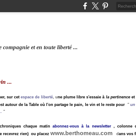
compagnie et en toute liberté ...
n ...
ner, sur cet
espace de liberté
, u
ne plume libre s'essaie à
la pertinence
et
st autour de la Table où l'on partage le pain, le vin et le reste pour
"
un 
.
"
 chroniques chaque matin
abonnez-vous à la newsletter
, colonne de
www.berthomeau.com
e recevrez rien)
ou placez
d
ans vos f