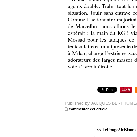
agents double. Trahir tout le m
situation. Jouir sans entrave
Comme l’actionnaire majoritair
de Marcellin, nous allions le
espérait : la main du KGB vi
Mossad pour les attaques de b
tentaculaire et omniprésente de
à Milan, charge l’extrême-gauch
adorateurs des larges masses 
voie s’avérait étroit
Published by JACQUES BERTHOME
commenter cet article
…
<< LeRouge&leBlanc es