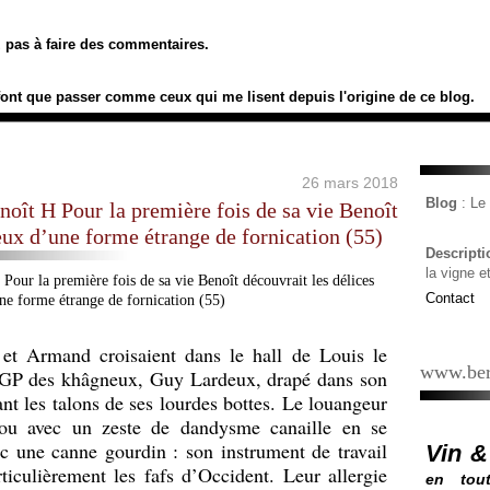
ez pas à faire des commentaires.
font que passer comme ceux qui me lisent depuis l'origine de ce blog.
26 mars 2018
Blog
: L
noît H Pour la première fois de sa vie Benoît
eux d’une forme étrange de fornication (55)
Descript
la vigne e
Contact
 et Armand croisaient dans le hall de Louis le
www.ber
 GP des khâgneux, Guy Lardeux, drapé dans son
nt les talons de ses lourdes bottes. Le louangeur
éou avec un zeste de dandysme canaille en se
c une canne gourdin : son instrument de travail
Vin &
ticulièrement les fafs d’Occident. Leur allergie
en tout