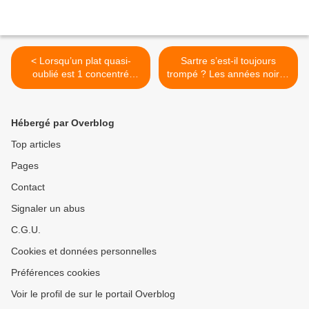
< Lorsqu’un plat quasi-
Sartre s’est-il toujours
oublié est 1 concentré
trompé ? Les années noires
d’Histoire : brouillamini, pot-
de l’Occupation et les
pourri, Macédoine et
années gauchistes post 68
macédoine…
>
Hébergé par Overblog
Top articles
Pages
Contact
Signaler un abus
C.G.U.
Cookies et données personnelles
Préférences cookies
Voir le profil de sur le portail Overblog