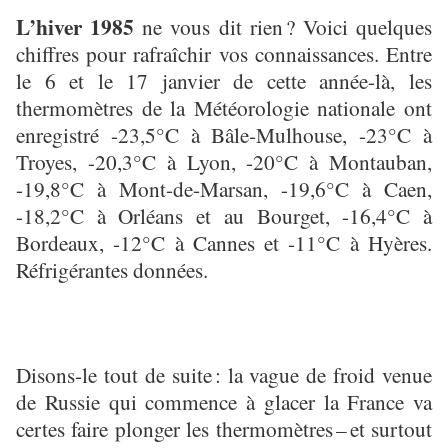
L’hiver 1985
ne vous dit rien
? Voici quelques
chiffres pour rafra
î
chir vos connaissances. Entre
le 6 et le 17 janvier de cette année-là, les
thermomètres de la Météorologie nationale ont
enregistré -23,5°C à Bâle-Mulhouse, -23°C à
Troyes, -20,3°C à Lyon, -20°C à Montauban,
-19,8°C à Mont-de-Marsan, -19,6°C à Caen,
-18,2°C à Orléans et au Bourget, -16,4°C à
Bordeaux, -12°C à Cannes et -11°C à Hyères.
Réfrigérantes données.
Disons-le tout de suite
: la vague de froid venue
de Russie qui commence
à
glacer la France va
certes faire plonger les thermom
è
tres
–
et surtout