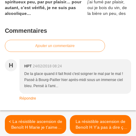
spiritueux peu, par pur plaisir… pour
autant, c’est vérifié, je ne suis pas
alcoolique…
Commentaires
Ajouter un commentaire
H
HPT
24/02/2018 08:24
De la glace quand il fait froid c'est soigner le mal par le mal !
Passé à Bourg-Pailler hier après-midi sous un immense ciel
bleu. Pensé à l'ami...
Répondre
< La résistible ascension de
La résistible ascension de
Benoît H Marie je t'aime !
Benoît H Y’a pas à dire ça
Pense aux femmes de
rapporte plus de vendre du