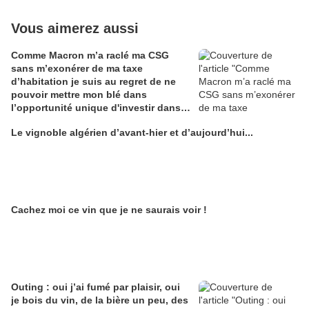
Vous aimerez aussi
Comme Macron m’a raclé ma CSG
sans m’exonérer de ma taxe
d’habitation je suis au regret de ne
pouvoir mettre mon blé dans
l’opportunité unique d'investir dans
une maison de Champagne digitale
Le vignoble algérien d’avant-hier et d’aujourd’hui...
Alain Edouard
Cachez moi ce vin que je ne saurais voir !
Outing : oui j’ai fumé par plaisir, oui
je bois du vin, de la bière un peu, des