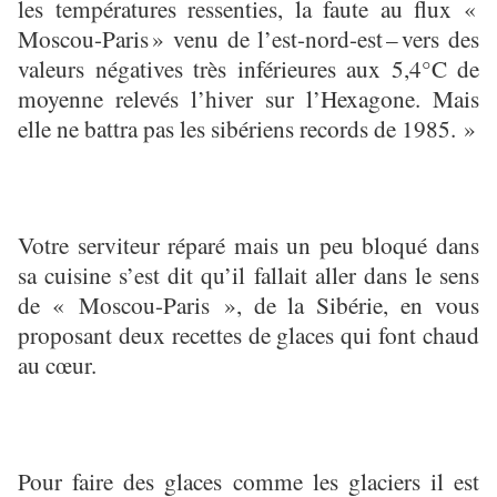
les temp
é
ratures ressenties, la faute au flux
«
Moscou-Paris
»
venu de l’est-nord-est
–
vers des
valeurs n
é
gatives tr
è
s inf
é
rieures aux 5,4
°
C de
moyenne relev
é
s l
’
hiver sur l
’
Hexagone. Mais
elle ne battra pas les sib
é
riens records de 1985. »
Votre serviteur réparé mais un peu bloqué dans
sa cuisine s’est dit qu’il fallait aller dans le sens
de « Moscou-Paris », de la Sibérie, en vous
proposant deux recettes de glaces qui font chaud
au cœur.
Pour faire des glaces comme les glaciers il est