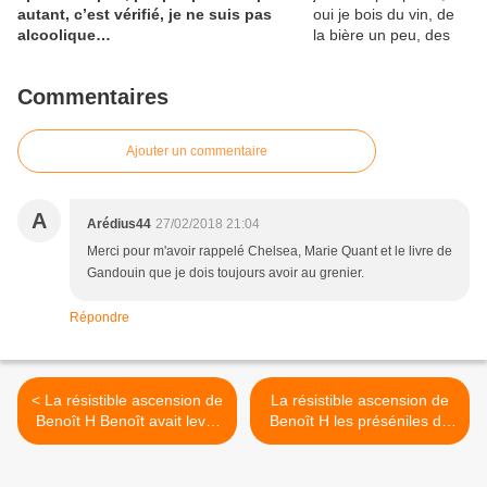
autant, c’est vérifié, je ne suis pas
alcoolique…
Commentaires
Ajouter un commentaire
A
Arédius44
27/02/2018 21:04
Merci pour m'avoir rappelé Chelsea, Marie Quant et le livre de
Gandouin que je dois toujours avoir au grenier.
Répondre
< La résistible ascension de
La résistible ascension de
Benoît H Benoît avait levé,
Benoît H les préséniles du
en son pays, sa Mme de
Kremlin n'ont que faire du
Tourvel. Femme mariée,
sang neuf, ils préfèrent
aux yeux de biche
l'épandre dans les