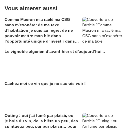
Vous aimerez aussi
Comme Macron m’a raclé ma CSG
sans m’exonérer de ma taxe
d’habitation je suis au regret de ne
pouvoir mettre mon blé dans
l’opportunité unique d'investir dans
une maison de Champagne digitale
Le vignoble algérien d’avant-hier et d’aujourd’hui...
Alain Edouard
Cachez moi ce vin que je ne saurais voir !
Outing : oui j’ai fumé par plaisir, oui
je bois du vin, de la bière un peu, des
spiritueux peu, par pur plaisir… pour