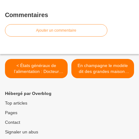
Commentaires
Ajouter un commentaire
< États généraux de
En champagne le modèle
l’alimentation : Docteur
dit des grandes maisons
Jekyll et M. Hyde/Philippe
reproduit par la grande
Mauguin, PDG de
coopérative Nicolas
l’INRA/Olivier Mével,
Feuillatte est-il encore
Hébergé par Overblog
enseignant-chercheur à
pertinent ? >
l’université de Bretagne-
Top articles
Loire
Pages
Contact
Signaler un abus