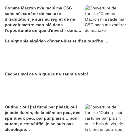
Comme Macron m’a raclé ma CSG
sans m’exonérer de ma taxe
d’habitation je suis au regret de ne
pouvoir mettre mon blé dans
l’opportunité unique d'investir dans
une maison de Champagne digitale
Le vignoble algérien d’avant-hier et d’aujourd’hui...
Alain Edouard
Cachez moi ce vin que je ne saurais voir !
Outing : oui j’ai fumé par plaisir, oui
je bois du vin, de la bière un peu, des
spiritueux peu, par pur plaisir… pour
autant, c’est vérifié, je ne suis pas
alcoolique…