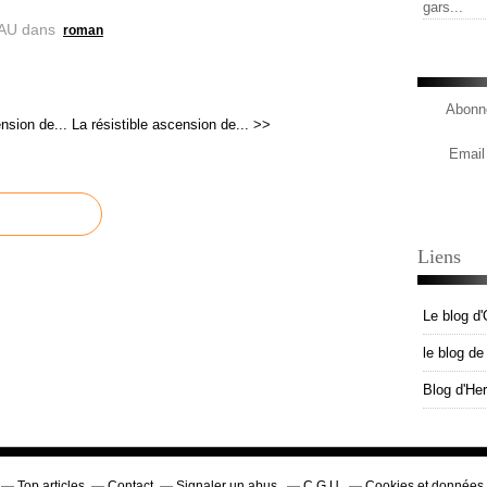
gars...
AU
dans
roman
Abonne
nsion de...
La résistible ascension de... >>
Email
Liens
Le blog d'
le blog d
Blog d'He
Top articles
Contact
Signaler un abus
C.G.U.
Cookies et données