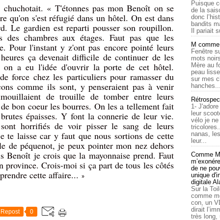
Puisque c
l, chuchotait. « T'étonnes pas mon Benoît on se
de la sais
re qu'on s'est réfugié dans un hôtel. On est dans
donc l’his
bandits ma
rd. Le gardien est reparti pousser son roupillon.
Il pariait s
ns des chambres aux étages. Faut pas que les
M comme a
e. Pour l'instant y z'ont pas encore pointé leurs
Fenêtre su
heures ça devenait difficile de continuer de les
mots noirs
 on a eu l'idée d'ouvrir la porte de cet hôtel.
Mère au f
peau lisse
e force chez les particuliers pour ramasser du
sur mes c
 cons comme ils sont, y penseraient pas à venir
hanches..
 mouillaient de trouille de tomber entre leurs
Rétrospec
 de bon coeur les bourres. On les a tellement fait
1- J'adore
leur scoot
 brutes épaisses. Y font la connerie de leur vie.
vélo je n
sont horrifiés de voir pisser le sang de leurs
tricolores
e te laisse car y faut que nous sortions de cette
nanas, les
leur...
le de péquenot, je peux pointer mon nez dehors
is Benoît je crois que la mayonnaise prend. Faut
Comme Ma
m’exonérer
 province. Crois-moi si ça part de tous les côtés
de ne pouv
prendre cette affaire...
unique d'
»
digitale A
Sur la Toi
comme moi
con, un V
dirait l’i
Repost
0
très long,