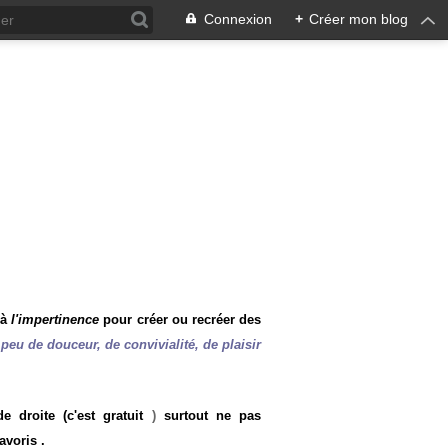
Connexion
+
Créer mon blog
 à
l'impertinence
pour créer ou recréer des
peu de douceur, de convivialité, de plaisir
 droite (c'est gratuit
)
surtout ne pas
avoris .