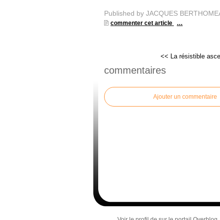
Published by JACQUES BERTHOME
commenter cet article
…
<< La résistible asce
commentaires
Ajouter un commentaire
Voir le profil de
sur le portail Overblog