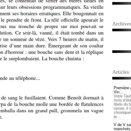
es, se contentait de siffler des bières tièdes en
 sur leurs obsessions programmatiques. Sa vieille
ent ses horaires erratiques. Elle bougonnait en
le prendre de front. La télé officielle apeurait le
Archive
sous ma tronche de propre sur moi pouvait se
ution. Ce soir-là, vanné, il était tombé dans un
un sonneur de vèze. Vers 7 heures du matin, il
 prise d’une main dure. Émergeant de son coaltar
n d'horreur : une bouche sans dent et la réplique
te le surplombaient. La bouche chuinta :
Articles
nde au téléphone...
Première 
Vin…
Votre Tau
 de sang le fusillaient. Comme Benoît dormait à
mois d’été,
irpa de la bouche molle une bordée de flatulences
libido du 
ramier, il
s'emballa dans un grand pull, grommela un vague
chronique
e.
je...
V de V sai
manchots, e