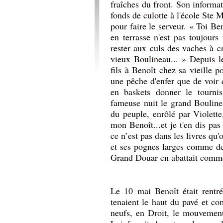
fraîches du front. Son informa
fonds de culotte à l'école Ste 
pour faire le serveur. « Toi B
en terrasse n'est pas toujour
rester aux culs des vaches à cr
vieux Boulineau... » Depuis l
fils à Benoît chez sa vieille 
une pêche d'enfer que de voir 
en baskets donner le tournis
fameuse nuit le grand Bouline
du peuple, enrôlé par Violett
mon Benoît...et je t'en dis pas
ce n’est pas dans les livres qu'
et ses pognes larges comme de
Grand Douar en abattait comme
Le 10 mai Benoît était rentré
tenaient le haut du pavé et co
neufs, en Droit, le mouvement 