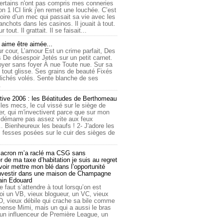
ertains n'ont pas compris mes conneries
on 1 ICI link j'en remet une louchée. C’est
toire d’un mec qui passait sa vie avec les
nchots dans les casinos. Il jouait à tout.
ur tout. Il grattait. Il se faisait...
ime être aimée...
r cour, L’amour Est un crime parfait, Des
 De désespoir Jetés sur un petit carnet.
oyer sans foyer À nue Toute nue. Sur sa
 tout glisse. Ses grains de beauté Fixés
lichés volés. Sente blanche de ses
.
tive 2006 : les Béatitudes de Berthomeau
 les mecs, le cul vissé sur le siège de
er, qui m'invectivent parce que sur mon
e démarre pas assez vite aux feux
... Bienheureux les beaufs ! 2- J'adore les
 fesses posées sur le cuir des sièges de
cron m’a raclé ma CSG sans
 de ma taxe d’habitation je suis au regret
oir mettre mon blé dans l’opportunité
investir dans une maison de Champagne
lain Edouard
le faut s’attendre à tout lorsqu’on est
 un VB, vieux blogueur, un VC, vieux
D, vieux débile qui crache sa bile comme
mmense Mimi, mais un qui a aussi le bras
 un influenceur de Première League, un