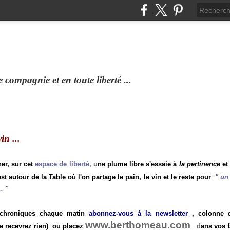
compagnie et en toute liberté ...
n ...
ner, sur cet
espace de liberté
, u
ne plume libre s'essaie à
la pertinence
et
st autour de la Table où l'on partage le pain, le vin et le reste pour
"
un 
.
"
 chroniques chaque matin
abonnez-vous à la newsletter
, colonne de
www.berthomeau.com
e recevrez rien)
ou placez
d
ans vos f