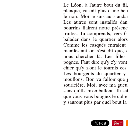
Le Léon, à l'autre bout du fi
planque, ça fait plus d'une heu
le noir. Moi je suis au standa
Les autres sont installés da
bourrins flairent notre présenc
truffes. Tu comprends, vers 6 
balader dans le quartier alors
Comme les casqués entraient d
manifestant on s'est dit que,
nous chercher là. Les filles
pognes. Faut dire qu'y z'y vont
chier qu'y z'ont le tournis ces
Les bourgeois du quartier y 
mouflons. Bon va falloir que j
souricière. Moi, avec ma gueu
sans qu’ils m'emballent. Tu sa
que vous vous bougiez le cul en
y sauront plus par quel bout la 