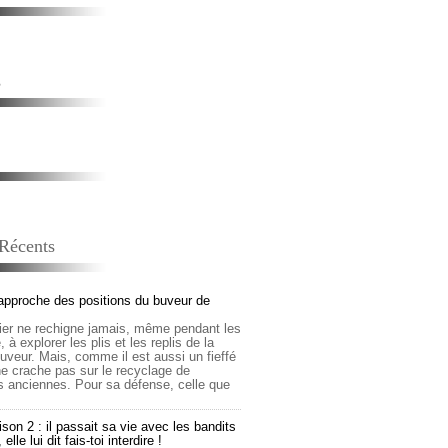
s
 Récents
approche des positions du buveur de
lier ne rechigne jamais, même pendant les
 à explorer les plis et les replis de la
buveur. Mais, comme il est aussi un fieffé
 ne crache pas sur le recyclage de
s anciennes. Pour sa défense, celle que
son 2 : il passait sa vie avec les bandits
lle lui dit fais-toi interdire !