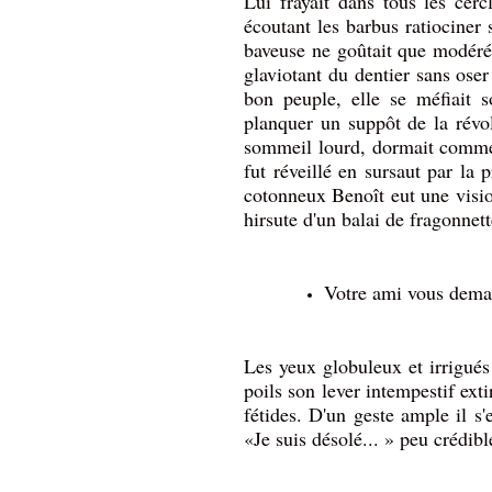
Lui frayait dans tous les cercl
écoutant les barbus ratiociner
baveuse ne goûtait que modérém
glaviotant du dentier sans oser 
bon peuple, elle se méfiait 
planquer un suppôt de la révol
sommeil lourd, dormait comme 
fut réveillé en sursaut par la
cotonneux Benoît eut une visio
hirsute d'un balai de fragonnet
Votre ami vous dema
Les yeux globuleux et irrigués
poils son lever intempestif ext
fétides. D'un geste ample il 
«Je suis désolé... » peu crédibl