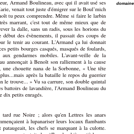
teur, Armand Boulineau, avec qui il avait usé ses
domaine 
Marie, venait tout juste d'émigrer sur le Boul’mich
enoît tu peux comprendre. Même si faire le larbin
s très marrant, c'est tout de même mieux que de
ever la dalle, sans un radis, sous les horions du
e début des évènements, il passait des coups de
pour le tenir au courant. L'Armand ça lui donnait
ces petits bourges casqués, masqués de foulards,
 aux gendarmes mobiles. L'avant-veille de la
au annonçait à Benoît son ralliement à la cause
e, une chouette nana de la Sorbonne, « Une tête
 plus...mais après la bataille le repos du guerrier
on le trouve... » Vu sa carrure, son double quintal
s battoirs de lavandière, l'Armand Boulineau du
 dix petits enragés.
 tard rue Noire ; alors qu'en Lettres les anars
mmençaient à lupanariser leurs locaux flambants
pataugeait, les chefs se marquant à la culotte.