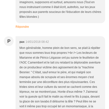
imaginons, supposons et surtout, amusons nous (Tout en
nous instruisant comme il était écrit, autrefois, sur les jeux
proposés aux parents soucieux de l'éducation de leurs chères
têtes blondes )
Répondre
P
pax
14/01/2018 08:42
Mon généraliste, homme plein de bon sens, se plait à répéter
que nous sommes tous trop propres !<br /> Les lecteurs de
Marianne et de Périco Légasse ont pu suivre le feuilleton de
l'AOC Camembert et le lait cru relatant la déplorable aventure
de ce producteur victime des agissement de la "machine
Besnier. " C'était, sauf erreur le père, et qui malgré son
manque absolu de scrupule et ses énormes moyen c'est
terminée par une déconfiture des plus réjouissantes. Ces
tristes sires et leur culture du secret se cachent comme des
lépreux, ne se montrent pas. Honte d'eux même ? J'aimerai
voir la gueule qu'il fait le matin au réveil le fils à papa, devant
la glace de son lavabo.Il détourne la tête ? Peut être ne se
voit il même pas trop occupé tel un monomaniaque, à la