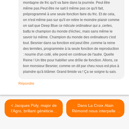
montagne de fric qu'il va faire dans la journée. Peut être
même pas.Peut être ne sait il même pas ce qu'il fait,
préprogrammé à une seule fonction faire du fric. Et de cela,
on n'est même pas sur qu'il en retire le moindre plaisir comme
on sait que Deep Blue ce ridicule ordinateur qui a ,certes,
battu le champion du monde d'échec, mais sans même le
savoir lui même. Champion du monde des ordinateurs c'est
tout. Besnier dans sa fonction est peut être ,comme la reine
des termites, programmée à la seule fonction de reproduction
: nourrie d'un coté, elle pond en continue de l'autre. Quelle
Reine ! Un titre pour habiller une drôle de fonction. Allons, ce
bon monsieur Besnier, comme on dit par cheu nous est plus à
plaindre qu'à blâmer. Grand timide va ! Ça se soigne tu sais.
Répondre
< Jacques Poly, major de
Dans La Croix Alain
l’Agro, brillant généticien,
Rémond nous interpelle «
qui lisait L’Humanité, ancien
fromages contre diamants »
Président de l’INRA « pour
700 Saint-Nectaire contre
une agriculture plus
une poignée de diamants