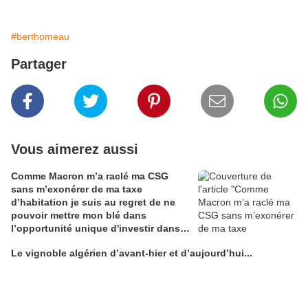
#berthomeau
Partager
Vous aimerez aussi
Comme Macron m’a raclé ma CSG
sans m’exonérer de ma taxe
d’habitation je suis au regret de ne
pouvoir mettre mon blé dans
l’opportunité unique d'investir dans
une maison de Champagne digitale
Le vignoble algérien d’avant-hier et d’aujourd’hui...
Alain Edouard