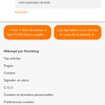
sans explication de texte.
Répondre
< Pour 1 livre de safran, il
Les big laitiers nous ont fait
faut 75 000 fleurs cueillies à
le coup de la pénurie de
la main, 5 000 euros le kg,
beurre, normal c’est le
et comme le bon vin il vieilli
beurre et l’argent du beurre
bien ! Laurent Cazottes et
comme dirait Emmanuel
Hébergé par Overblog
les De Moor
Besnier >
Top articles
Pages
Contact
Signaler un abus
C.G.U.
Cookies et données personnelles
Préférences cookies