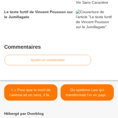
Le texte furtif de Vincent Pousson sur
le Jumillagate
Commentaires
Ajouter un commentaire
< « Pour que la mort de
Du système Law qui
l’animal ait un sens, il faut
transformait l’or en papier
que sa vie ait un aussi »
au bitcoin de Satoshi
Guylain Pageot éleveur
Nakamoto changeant le
laitier bio à la ferme du
papier en crypto-monnaie,
Hébergé par Overblog
Marais Champs Bourgneuf-
chronique d’1 faillite