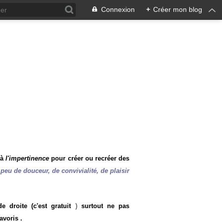
Connexion
+
Créer mon blog
 à
l'impertinence
pour créer ou recréer des
peu de douceur, de convivialité, de plaisir
 droite (c'est gratuit
)
surtout ne pas
avoris .