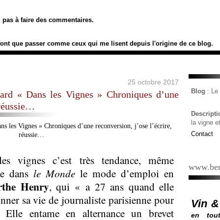
ez pas à faire des commentaires.
font que passer comme ceux qui me lisent depuis l'origine de ce blog.
25 octobre 2017
Blog
: L
nard « Dans les Vignes » Chroniques d’une
 réussie…
Descript
la vigne e
Contact
es vignes c’est très tendance, même
www.ber
ne dans
le Monde
le mode d’emploi en
the Henry
, qui « a 27 ans quand elle
ner sa vie de journaliste parisienne pour
Vin &
 Elle entame en alternance un brevet
en tout