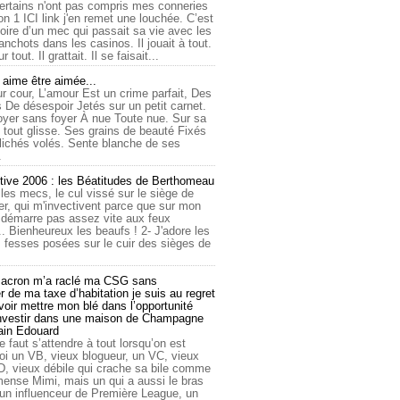
ertains n'ont pas compris mes conneries
on 1 ICI link j'en remet une louchée. C’est
toire d’un mec qui passait sa vie avec les
nchots dans les casinos. Il jouait à tout.
ur tout. Il grattait. Il se faisait...
ime être aimée...
r cour, L’amour Est un crime parfait, Des
 De désespoir Jetés sur un petit carnet.
oyer sans foyer À nue Toute nue. Sur sa
 tout glisse. Ses grains de beauté Fixés
lichés volés. Sente blanche de ses
.
tive 2006 : les Béatitudes de Berthomeau
 les mecs, le cul vissé sur le siège de
er, qui m'invectivent parce que sur mon
e démarre pas assez vite aux feux
... Bienheureux les beaufs ! 2- J'adore les
 fesses posées sur le cuir des sièges de
cron m’a raclé ma CSG sans
 de ma taxe d’habitation je suis au regret
oir mettre mon blé dans l’opportunité
investir dans une maison de Champagne
lain Edouard
le faut s’attendre à tout lorsqu’on est
 un VB, vieux blogueur, un VC, vieux
D, vieux débile qui crache sa bile comme
mmense Mimi, mais un qui a aussi le bras
 un influenceur de Première League, un