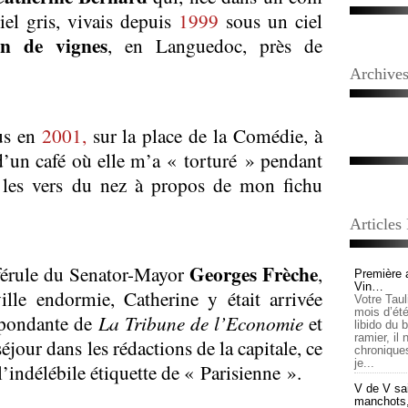
ciel gris, vivais depuis
1999
sous un ciel
an de vignes
, en Languedoc, près de
Archive
us en
2001,
sur la place de la Comédie, à
 d’un café où elle m’a « torturé » pendant
 les vers du nez à propos de mon fichu
Articles
Georges Frèche
 férule du Senator-Mayor
,
Première 
Vin…
ille endormie, Catherine y était arrivée
Votre Tau
mois d’été,
spondante de
La Tribune de l’Economie
et
libido du 
ramier, il
séjour dans les rédactions de la capitale, ce
chronique
je...
 l’indélébile étiquette de « Parisienne ».
V de V sai
manchots, e