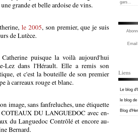
gars...
une grande et belle ardoise de vins.
therine,
le 2005
, son premier, que je suis
Abonne
eurs de Lutèce.
Email
 Catherine puisque la voilà aujourd'hui
e-Lez dans l'Hérault. Elle a remis son
atique, et c'est la bouteille de son premier
Liens
pe à carreaux rouge et blanc.
Le blog d'
le blog d
son image, sans fanfreluches, une étiquette
re : COTEAUX DU LANGUEDOC avec en-
Blog d'He
aux du Languedoc Contrôlé et encore au-
rine Bernard.