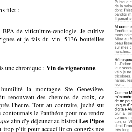
Puisque c
de la sais
s filet :
donc l’his
bandits ma
Il pariait s
M comme a
 BPA de viticulture-œnologie. Je cultive
Fenêtre su
mots noirs
ignes et je fais du vin, 5136 bouteilles
Mère au f
peau lisse
sur mes c
hanches..
Rétrospec
1- J'adore
Vin de vigneronne
ais une chronique :
.
leur scoot
vélo je n
tricolores
nanas, les
leur...
c humilité la montagne Ste Geneviève.
Comme Ma
 du renouveau des chemins de croix, ce
m’exonérer
de ne pouv
rès l'heure. Tout au contraire, juché sur
unique d'
digitale A
je contournais le Panthéon pour me rendre
Sur la Toi
comme moi
Les Pipos
ique
afin d'y déjeuner au bistrot
con, un V
dirait l’i
n trop p’tit pour accueillir en congrès nos
très long,