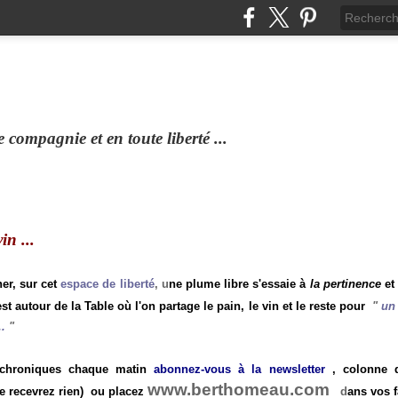
compagnie et en toute liberté ...
n ...
ner, sur cet
espace de liberté
, u
ne plume libre s'essaie à
la pertinence
et
st autour de la Table où l'on partage le pain, le vin et le reste pour
"
un 
.
"
 chroniques chaque matin
abonnez-vous à la newsletter
, colonne de
www.berthomeau.com
e recevrez rien)
ou placez
d
ans vos f