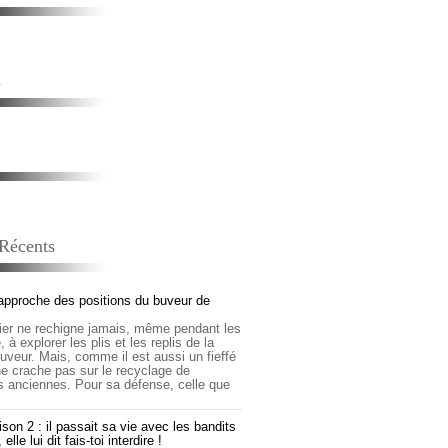
s
 Récents
approche des positions du buveur de
lier ne rechigne jamais, même pendant les
 à explorer les plis et les replis de la
buveur. Mais, comme il est aussi un fieffé
 ne crache pas sur le recyclage de
s anciennes. Pour sa défense, celle que
son 2 : il passait sa vie avec les bandits
lle lui dit fais-toi interdire !