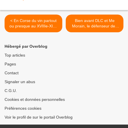
< En Corse du vin partout
Bien avant DLC et Me
ou presque au XVIIIe-XIXe
Morain, le défenseur des
siècle mais que valait-il ?
vignerons affligés, Marie de
Saint-Drézéry avait mis en
valeur le terroir de l’île de
Hébergé par Overblog
Patiras >
Top articles
Pages
Contact
Signaler un abus
C.G.U.
Cookies et données personnelles
Préférences cookies
Voir le profil de sur le portail Overblog