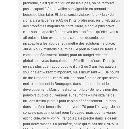
problème, c’est que tant qu’on ne les a pas, on ne retrouve
pas la capacité à retravailler son vignoble en prenant le
temps de bien faire. Et donc, cercle vicieux.<br /> <br /> Je
signalais à la dernière AG de l’interprofession, en juillet, qu’un
des problèmes majeurs de notre filière, sinon le plus grave,
c’est son incapacité à percevoir les problèmes qu’elle avait à
affronter, et bien évidemment, ce qui en découle, son
incapacité à les aborder et à mettre des solutions ne place.
<br /> 6 ou 7 milliards d’euro de CA pour la filière (tu feras le
compte en équivalent Rafale) pour un budget recherche
global au niveau français de …. 50 millions d’euro. Dans je
ne sais plus quel rapport publié il y a 2 ou 3 ans, les auteurs
soulignaient « l’effort important, mais insuffisant »…. Je pouffe
de rire ! Important : ces 50 millions sont à peine ce que devrait
mettre seulement la Bourgogne dans la recherche et le
développement. Mais on est content.<br /> Je ne dis rien des
pouvoirs publics qui versent leur aumône – une dizaine de
millions d’euro je crois pour le plan dépérissement – quand
dans le même temps, ils en trouvent 170 pour l’élevage. Je ne
conteste pas ce montant pour l’élevage, mais pour la vigne, il
est ridicule.<br /> <br /> François Dale prêche dans le désert
pour deux raisons. La première, celle qui faisait rire l’INRA : il