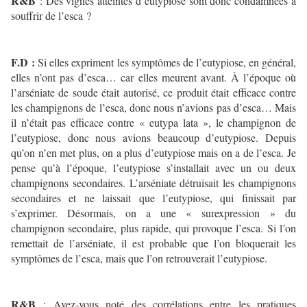
R&B
: Des vignes atteintes d’eutypiose sont donc condamnées à
souffrir de l’esca ?
F.D :
Si elles expriment les symptômes de l’eutypiose, en général,
elles n’ont pas d’esca… car elles meurent avant. À l’époque où
l’arséniate de soude était autorisé, ce produit était efficace contre
les champignons de l’esca, donc nous n’avions pas d’esca… Mais
il n’était pas efficace contre « eutypa lata », le champignon de
l’eutypiose, donc nous avions beaucoup d’eutypiose. Depuis
qu’on n’en met plus, on a plus d’eutypiose mais on a de l’esca. Je
pense qu’à l’époque, l’eutypiose s’installait avec un ou deux
champignons secondaires. L’arséniate détruisait les champignons
secondaires et ne laissait que l’eutypiose, qui finissait par
s’exprimer. Désormais, on a une « surexpression » du
champignon secondaire, plus rapide, qui provoque l’esca. Si l’on
remettait de l’arséniate, il est probable que l’on bloquerait les
symptômes de l’esca, mais que l’on retrouverait l’eutypiose.
R&B
: Avez-vous noté des corrélations entre les pratiques