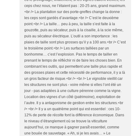
ceps chez nous, ne l’étaient pas : 20-25 ans, grand maximum.
<br /> La plantation sur des porte-greffes change la donne :
les ceps sont gardés d’avantage.<br /> C’est le deuxième
point.<br /> La taille… peu à peu, la taille s’est faite à la
gouzotte, puis au sécateur, puis à la cisaille, à la scie même,
puis au sécateur électrique. L’outil a son importance : les
plaies de taille sont plus grosses qu’il y a 100 ans.<br /> C’est
le troisième point.<br /> Les surfaces taillées par un
bonhomme… c’est l’explosion. Pas le temps de tailler en
prenant le temps de réfléchir ni de faire les choses bien. En
combinant les outils, qui permettent une taille plus rapide et
des grosses plaies et cette nécessité de performance, il y a là
un gros facteur de risque.<br /> <br /> Le vignoble vieillit car
les structures ne sont plus - voire même si elles l’ont été un
jour - pas adaptées à une culture pérenne comme la vigne.
Location des vignes d’un côté (patrimoine), exploitation de
l’autre. Il y a antagonisme de gestion entre les structures.<br
/> <br /> Il y a un quatrième point qui est essentiel : ces 10-
12% de perte de récolte font la différence économique. Dans
le niveau d’étranglement où se trouve la viticulture
aujourd’hui, ce manque à gagner paraît essentiel, comme
une bouée de sauvetage. « Ah, si je les avais… » Le