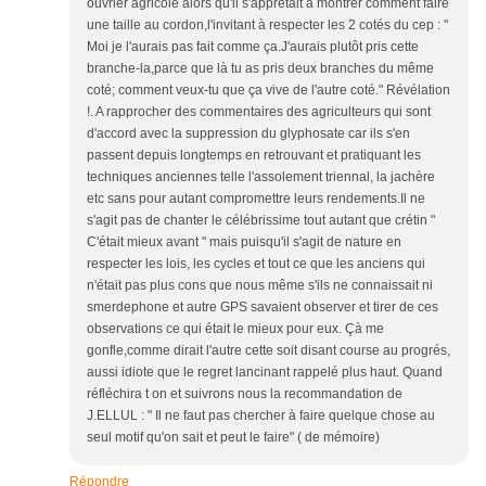
ouvrier agricole alors qu'il s'apprêtait à montrer comment faire
une taille au cordon,l'invitant à respecter les 2 cotés du cep : "
Moi je l'aurais pas fait comme ça.J'aurais plutôt pris cette
branche-la,parce que là tu as pris deux branches du même
coté; comment veux-tu que ça vive de l'autre coté." Révélation
!. A rapprocher des commentaires des agriculteurs qui sont
d'accord avec la suppression du glyphosate car ils s'en
passent depuis longtemps en retrouvant et pratiquant les
techniques anciennes telle l'assolement triennal, la jachère
etc sans pour autant compromettre leurs rendements.Il ne
s'agit pas de chanter le célébrissime tout autant que crétin "
C'était mieux avant " mais puisqu'il s'agit de nature en
respecter les lois, les cycles et tout ce que les anciens qui
n'était pas plus cons que nous même s'ils ne connaissait ni
smerdephone et autre GPS savaient observer et tirer de ces
observations ce qui était le mieux pour eux. Çà me
gonfle,comme dirait l'autre cette soit disant course au progrés,
aussi idiote que le regret lancinant rappelé plus haut. Quand
réfléchira t on et suivrons nous la recommandation de
J.ELLUL : " Il ne faut pas chercher à faire quelque chose au
seul motif qu'on sait et peut le faire" ( de mémoire)
Répondre