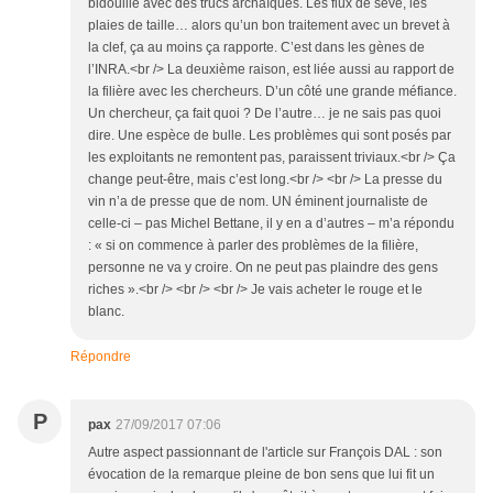
bidouille avec des trucs archaïques. Les flux de sève, les
plaies de taille… alors qu’un bon traitement avec un brevet à
la clef, ça au moins ça rapporte. C’est dans les gènes de
l’INRA.<br /> La deuxième raison, est liée aussi au rapport de
la filière avec les chercheurs. D’un côté une grande méfiance.
Un chercheur, ça fait quoi ? De l’autre… je ne sais pas quoi
dire. Une espèce de bulle. Les problèmes qui sont posés par
les exploitants ne remontent pas, paraissent triviaux.<br /> Ça
change peut-être, mais c’est long.<br /> <br /> La presse du
vin n’a de presse que de nom. UN éminent journaliste de
celle-ci – pas Michel Bettane, il y en a d’autres – m’a répondu
: « si on commence à parler des problèmes de la filière,
personne ne va y croire. On ne peut pas plaindre des gens
riches ».<br /> <br /> <br /> Je vais acheter le rouge et le
blanc.
Répondre
P
pax
27/09/2017 07:06
Autre aspect passionnant de l'article sur François DAL : son
évocation de la remarque pleine de bon sens que lui fit un