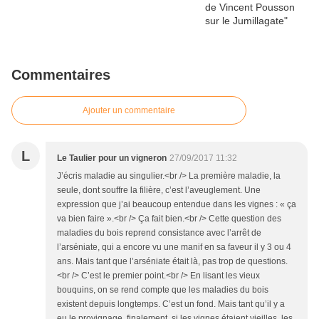
Commentaires
Ajouter un commentaire
L
Le Taulier pour un vigneron
27/09/2017 11:32
J’écris maladie au singulier.<br /> La première maladie, la
seule, dont souffre la filière, c’est l’aveuglement. Une
expression que j’ai beaucoup entendue dans les vignes : « ça
va bien faire ».<br /> Ça fait bien.<br /> Cette question des
maladies du bois reprend consistance avec l’arrêt de
l’arséniate, qui a encore vu une manif en sa faveur il y 3 ou 4
ans. Mais tant que l’arséniate était là, pas trop de questions.
<br /> C’est le premier point.<br /> En lisant les vieux
bouquins, on se rend compte que les maladies du bois
existent depuis longtemps. C’est un fond. Mais tant qu’il y a
eu le provignage, finalement, si les vignes étaient vieilles, les