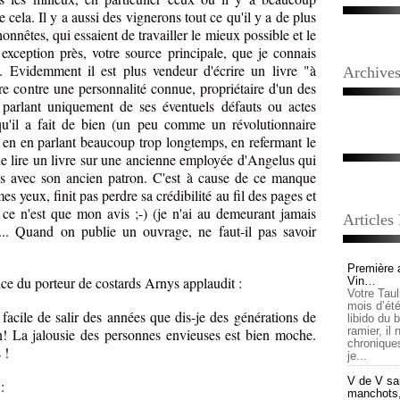
e cela. Il y a aussi des vignerons tout ce qu'il y a de plus
nnêtes, qui essaient de travailler le mieux possible et le
exception près, votre source principale, que je connais
e. Evidemment il est plus vendeur d'écrire un livre "à
Archive
ire contre une personnalité connue, propriétaire d'un des
 parlant uniquement de ses éventuels défauts ou actes
 qu'il a fait de bien (un peu comme un révolutionnaire
t en en parlant beaucoup trop longtemps, en refermant le
 de lire un livre sur une ancienne employée d'Angelus qui
tes avec son ancien patron. C'est à cause de ce manque
es yeux, finit pas perdre sa crédibilité au fil des pages et
ce n'est que mon avis ;-) (je n'ai au demeurant jamais
Articles
... Quand on publie un ouvrage, ne faut-il pas savoir
Première 
ce du porteur de costards Arnys applaudit :
Vin…
Votre Tau
mois d’été,
acile de salir des années que dis-je des générations de
libido du 
ramier, il
in! La jalousie des personnes envieuses est bien moche.
chronique
 !
je...
V de V sai
:
manchots, e