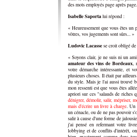
des mots employés page après page
Isabelle Saporta
lui répond :
« Heureusement que vous êtes un pa
vôtres, vos jugements sont sûrs... »
Ludovic Lacasse
se croit obligé de s
« Soyons clair, je ne suis ni un a
amateur des vins de Bordeaux
, 
votre démarche intéressante, et vot
plusieurs choses. Il était par ailleur
du style. Mais je l'ai aussi trouvé 
mon ressenti est que vous êtes allé
apriori sur ces "salauds de riches qu
dénigrer, démolir, salir, mépriser, m
mais d'écrire un livre à charge
. Un 
un cénacle, ou de ne pas pouvoir s'of
salir à cause d'une forme de jalousie
j'ai pensé en refermant votre livr
lobbying et de conflits d'intérêt, 
bien, exactement comme dans tous