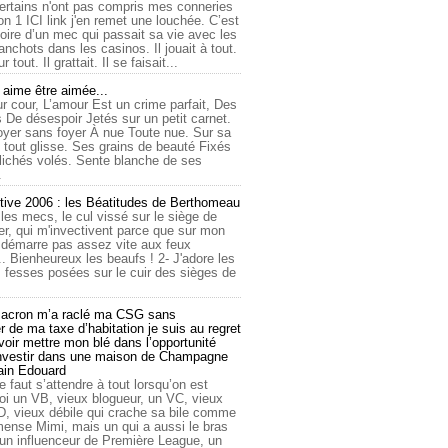
ertains n'ont pas compris mes conneries
on 1 ICI link j'en remet une louchée. C’est
toire d’un mec qui passait sa vie avec les
nchots dans les casinos. Il jouait à tout.
ur tout. Il grattait. Il se faisait...
ime être aimée...
r cour, L’amour Est un crime parfait, Des
 De désespoir Jetés sur un petit carnet.
oyer sans foyer À nue Toute nue. Sur sa
 tout glisse. Ses grains de beauté Fixés
lichés volés. Sente blanche de ses
.
tive 2006 : les Béatitudes de Berthomeau
 les mecs, le cul vissé sur le siège de
er, qui m'invectivent parce que sur mon
e démarre pas assez vite aux feux
... Bienheureux les beaufs ! 2- J'adore les
 fesses posées sur le cuir des sièges de
cron m’a raclé ma CSG sans
 de ma taxe d’habitation je suis au regret
oir mettre mon blé dans l’opportunité
investir dans une maison de Champagne
lain Edouard
le faut s’attendre à tout lorsqu’on est
 un VB, vieux blogueur, un VC, vieux
D, vieux débile qui crache sa bile comme
mmense Mimi, mais un qui a aussi le bras
 un influenceur de Première League, un