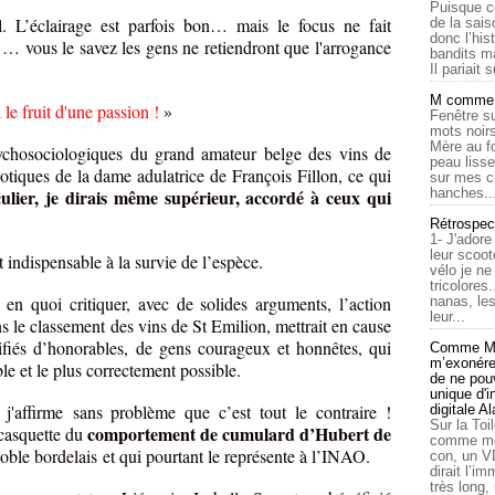
Puisque c
l. L’éclairage est parfois bon… mais le focus ne fait
de la sais
donc l’his
 … vous le savez les gens ne retiendront que l'arrogance
bandits ma
Il pariait s
M comme a
 le fruit d'une passion !
»
Fenêtre su
mots noirs
Mère au f
ychosociologiques du grand amateur belge des vins de
peau lisse
otiques de la dame adulatrice de François Fillon, ce qui
sur mes c
iculier, je dirais même supérieur, accordé à ceux qui
hanches..
Rétrospec
1- J'adore
leur scoot
 indispensable à la survie de l’espèce.
vélo je n
tricolores
 en quoi critiquer, avec de solides arguments, l’action
nanas, les
leur...
 le classement des vins de St Emilion, mettrait en cause
lifiés d’honorables, de gens courageux et honnêtes, qui
Comme Ma
m’exonérer
ble et le plus correctement possible.
de ne pouv
unique d'
'affirme sans problème que c’est tout le contraire !
digitale A
Sur la Toi
comportement de cumulard d’Hubert de
 casquette du
comme moi
oble bordelais et qui pourtant le représente à l’INAO.
con, un V
dirait l’i
très long,