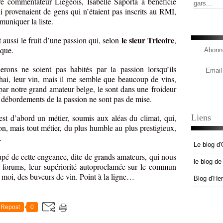
e commentateur Liégeois, Isabelle Saporta a bénéficié
gars...
 provenaient de gens qui n’étaient pas inscrits au RMI,
muniquer la liste.
le sieur Tricoire
t aussi le fruit d’une passion qui, selon
,
ique.
Abonne
rons ne soient pas habités par la passion lorsqu’ils
Email
chai, leur vin, mais il me semble que beaucoup de vins,
ar notre grand amateur belge, le sont dans une froideur
s débordements de la passion ne sont pas de mise.
’est d’abord un métier, soumis aux aléas du climat, qui,
Liens
on, mais tout métier, du plus humble au plus prestigieux,
.
Le blog d'
oupé de cette engeance, dite de grands amateurs, qui nous
le blog d
rs forums, leur supériorité autoproclamée sur le commun
t moi, des buveurs de vin. Point à la ligne…
Blog d'He
Repost
0