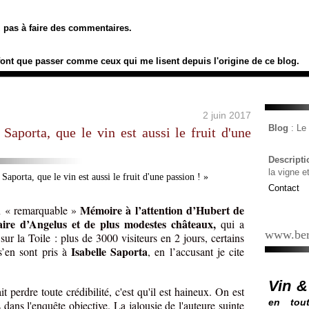
ez pas à faire des commentaires.
font que passer comme ceux qui me lisent depuis l'origine de ce blog.
2 juin 2017
Blog
: L
 Saporta, que le vin est aussi le fruit d'une
Descript
la vigne e
Contact
Mémoire à l’attention d’Hubert de
on « remarquable »
ire d’Angelus et de plus modestes châteaux,
qui a
www.ber
sur la Toile : plus de 3000 visiteurs en 2 jours, certains
Isabelle Saporta
’en sont pris à
, en l’accusant je cite
Vin &
t perdre toute crédibilité, c'est qu'il est haineux. On est
en tout
 dans l'enquête objective. La jalousie de l'auteure suinte