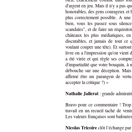
d'argent en jeu. Mais il n'y a pas qu
honorables, des gens courageux et ho
plus correctement possible. A une 
bien, vous les passez sous silenc
scandales", et de faire un réquisito
châteaux les plus médiatiques, en
discutables, et jamais de tout ce
voulant couper une tête). Et surtou
livre on a l'impression qu'on vient
a été virée et qui règle ses comp
d'impartialité que votre bouquin, à m
débouche sur une déception. Mais 
affirmé être un parangon de vertu
accepter la critique ?) »
Nathalie Jallerat
: grande admiratri
Bravo pour ce commentaire ! Trop f
travail en un recueil taché de ven
Les valeurs françaises sont bafouées
Nicolas Tricoire
clôt l’échange par 