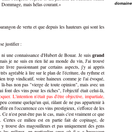
domaine 
. Dommage, mais hélas courant.»
rangon de vertu et que depuis les hauteurs qui sont les
e justifier :
grand
mi ni une connaissance d'Hubert de Bouar. Je suis
mais je ne suis en rien lié au monde du vin, J'ai trouvé
re livre passionnant par certains aspects, j'y ai appris
s très agréable à lire sur le plan de l'écriture, du rythme et
bien trop vindicatif, voire haineux comme je l'ai évoqué,
e là-bas non pas "vierge de toute opinion", mais avec un
i font des vins pour les riches", l'objectif était celui-là,
oquer. L'intention n'était pas d'être objective, impartiale,
peu comme quelqu'un qui, râlant de ne pas appartenir à
frir en l'occurrence ces vins prestigieux, s'efforce de les
. Ce n'est peut-être pas le cas, mais c'est vraiment ce que
e. Certes ce milieu est en partie fait de copinage, de
on y trouve des magouilleurs et pas uniquement des gens
 les milieux, en particulier ceux où il y a beaucoup