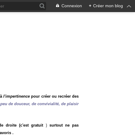
Connexion
+
Créer mon blog
 à
l'impertinence
pour créer ou recréer des
peu de douceur, de convivialité, de plaisir
 droite (c'est gratuit
)
surtout ne pas
avoris .