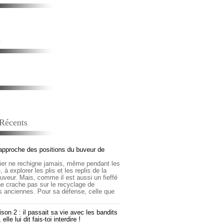
s
 Récents
approche des positions du buveur de
lier ne rechigne jamais, même pendant les
 à explorer les plis et les replis de la
buveur. Mais, comme il est aussi un fieffé
 ne crache pas sur le recyclage de
s anciennes. Pour sa défense, celle que
son 2 : il passait sa vie avec les bandits
lle lui dit fais-toi interdire !