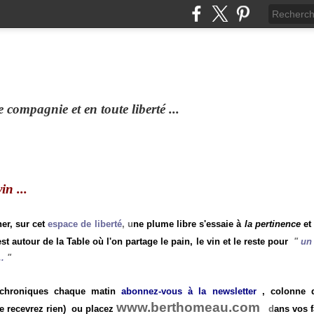
compagnie et en toute liberté ...
n ...
ner, sur cet
espace de liberté
, u
ne plume libre s'essaie à
la pertinence
et
st autour de la Table où l'on partage le pain, le vin et le reste pour
"
un 
.
"
 chroniques chaque matin
abonnez-vous à la newsletter
, colonne de
www.berthomeau.com
e recevrez rien)
ou placez
d
ans vos f