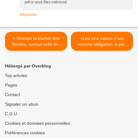
pdf si vous êtes intéressé.
Répondre
< Vinexpo le bûcher des
«Les vins nature n’ont
Vanités, surtout celle des
aucune obligation, à part
petits ego des réseaux
l’interdiction du soufre. Et
sociaux nationaux…
certains ne se privent pas
de mettre du Roundup»
Hébergé par Overblog
Nicolas Joly >
Top articles
Pages
Contact
Signaler un abus
C.G.U.
Cookies et données personnelles
Préférences cookies