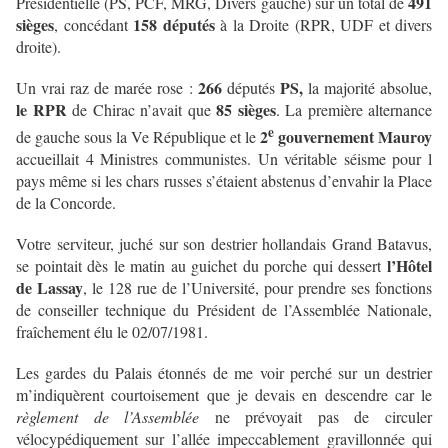
491
Présidentielle (PS, PCF, MRG, Divers gauche) sur un total de
sièges
158 députés
, concédant
à la Droite (RPR, UDF et divers
droite).
266
PS,
Un vrai raz de marée rose :
députés
la majorité absolue,
le RPR
85 sièges
de Chirac n’avait que
. La première alternance
e
2
gouvernement Mauroy
de gauche sous la Ve République et le
accueillait 4 Ministres communistes. Un véritable séisme pour l
pays même si les chars russes s’étaient abstenus d’envahir la Place
de la Concorde.
Votre serviteur, juché sur son destrier hollandais Grand Batavus,
l’Hôtel
se pointait dès le matin au guichet du porche qui dessert
de Lassay
, le 128 rue de l’Université, pour prendre ses fonctions
de conseiller technique du Président de l’Assemblée Nationale,
fraîchement élu le 02/07/1981.
Les gardes du Palais étonnés de me voir perché sur un destrier
m’indiquèrent courtoisement que je devais en descendre car le
règlement de l’Assemblée
ne prévoyait pas de circuler
vélocypédiquement sur l’allée impeccablement gravillonnée qui