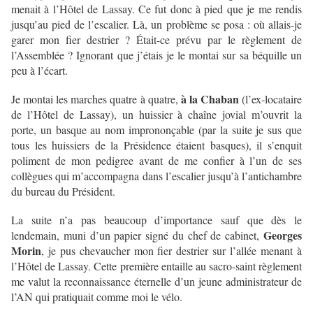
menait à l’Hôtel de Lassay. Ce fut donc à pied que je me rendis
jusqu’au pied de l’escalier. Là, un problème se posa : où allais-je
garer mon fier destrier ? Était-ce prévu par le règlement de
l’Assemblée ? Ignorant que j’étais je le montai sur sa béquille un
peu à l’écart.
à la Chaban
Je montai les marches quatre à quatre,
(l’ex-locataire
de l’Hôtel de Lassay), un huissier à chaîne jovial m’ouvrit la
porte, un basque au nom imprononçable (par la suite je sus que
tous les huissiers de la Présidence étaient basques), il s’enquit
poliment de mon pedigree avant de me confier à l’un de ses
collègues qui m’accompagna dans l’escalier jusqu’à l’antichambre
du bureau du Président.
La suite n’a pas beaucoup d’importance sauf que dès le
Georges
lendemain, muni d’un papier signé du chef de cabinet,
Morin
, je pus chevaucher mon fier destrier sur l’allée menant à
l’Hôtel de Lassay. Cette première entaille au sacro-saint règlement
me valut la reconnaissance éternelle d’un jeune administrateur de
l’AN qui pratiquait comme moi le vélo.