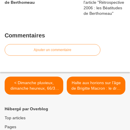
de Berthomeau
Commentaires
Ajouter un commentaire
< Dimanche pluvieux,
Halte aux horions sur l’âge
dimanche heureux, 66/34
de Brigitte Macron : le droit
une Présidentielle à 4 tours
d’aimer, rappelons le destin
de Gabrielle Russier ! >
Hébergé par Overblog
Top articles
Pages