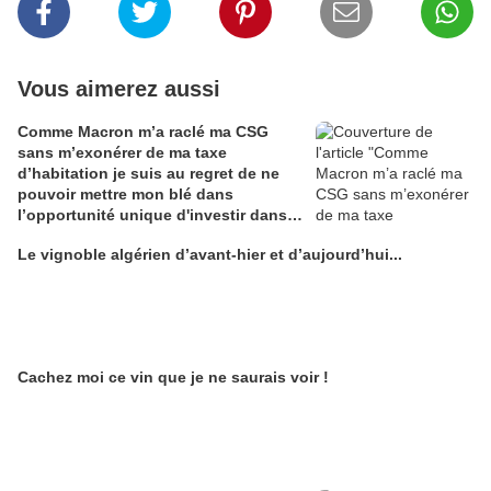
Vous aimerez aussi
Comme Macron m’a raclé ma CSG
sans m’exonérer de ma taxe
d’habitation je suis au regret de ne
pouvoir mettre mon blé dans
l’opportunité unique d'investir dans
une maison de Champagne digitale
Le vignoble algérien d’avant-hier et d’aujourd’hui...
Alain Edouard
Cachez moi ce vin que je ne saurais voir !