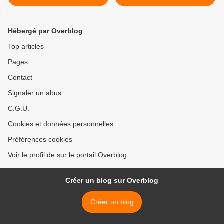
Mitterrand, pour moi, cela
la gauche non communiste
suffit, rebâtir sur les
qui n'osait pas renvoyer ses
décombres, 2 fois dans une
cryptocommunistes à leur
Hébergé par Overblog
vie, c’est trop» Guy de
passé et aux oubliettes de
Rothschild
l'histoire. >
Top articles
Pages
Contact
Signaler un abus
C.G.U.
Cookies et données personnelles
Préférences cookies
Voir le profil de sur le portail Overblog
Créer un blog sur Overblog
Créer un blog