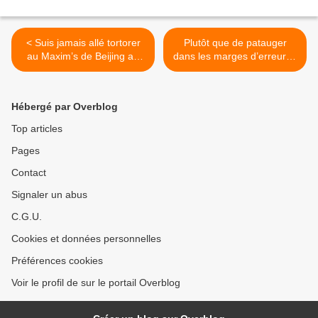
< Suis jamais allé tortorer
Plutôt que de patauger
au Maxim’s de Beijing au
dans les marges d’erreur je
temps de Deng Xiaoping
préfère jouir de la beauté
mais j’ai dévoré avec
froide des
volupté les lignes de
mathématiques… >
Hébergé par Overblog
Stéphane Lagorce
Top articles
Pages
Contact
Signaler un abus
C.G.U.
Cookies et données personnelles
Préférences cookies
Voir le profil de sur le portail Overblog