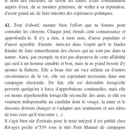
le nom des électeurs, de savoir les flatter, d'être constamment
auprès d'eux, de se montrer généreux, de veiller à sa réputation,
d'avoir grand air, de faire miroiter des espérances politiques.
42.
Tout d'abord, montre bien l'effort que tu fournis pour
connaître les citoyens. Chaque jour, étends cette connaissance et
approfondis-la. Il n'y a rien, à mon sens, d'aussi populaire et
d'aussi agréable. Ensuite, mets-toi dans l'esprit qu'il te faudra
feindre de faire naturellement des choses qui ne sont pas dans ta
nature. Ainsi, par exemple, tu n'es pas dépourvu de cette affabilité
qui sied à un homme aimable et bon, mais tu as grand besoin d'y
ajouter la flatterie. Elle a beau être un vice infâme en d'autres
circonstances de la vie, elle est cependant nécessaire dans une
campagne électorale. De fait, elle est détestable lorsqu'elle
pervertit quelqu'un à force d'approbations continuelles, mais elle
est moins répréhensible lorsqu'elle réconcilie des amis, et elle est
vraiment indispensable au candidat dont le visage, la mine et le
discours doivent changer et s'adapter aux sentiments et aux idées
de tous ceux qu'il rencontre (...)
Il s'agit bien sûr d'extraits pour le texte intégral il est publié chez
Rivages poche n°559 sous le titre Petit Manuel de campagne