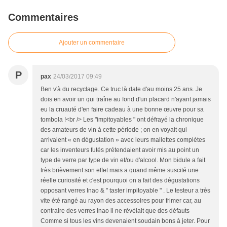
Commentaires
Ajouter un commentaire
P
pax
24/03/2017 09:49
Ben v'à du recyclage. Ce truc là date d'au moins 25 ans. Je
dois en avoir un qui traîne au fond d'un placard n'ayant jamais
eu la cruauté d'en faire cadeau à une bonne œuvre pour sa
tombola !<br /> Les "impitoyables " ont défrayé la chronique
des amateurs de vin à cette période ; on en voyait qui
arrivaient « en dégustation » avec leurs mallettes complètes
car les inventeurs futés prétendaient avoir mis au point un
type de verre par type de vin et/ou d'alcool. Mon bidule a fait
très brièvement son effet mais a quand même suscité une
réelle curiosité et c'est pourquoi on a fait des dégustations
opposant verres Inao & " taster impitoyable " . Le testeur a très
vite été rangé au rayon des accessoires pour frimer car, au
contraire des verres Inao il ne révèlait que des défauts
Comme si tous les vins devenaient soudain bons à jeter. Pour