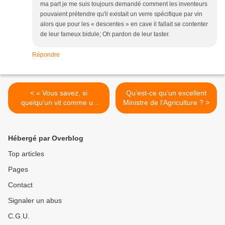
ma part je me suis toujours demandé comment les inventeurs
pouvaient prétendre qu'il existait un verre spécifique par vin
alors que pour les « descentes » en cave il fallait se contenter
de leur fameux bidule; Oh pardon de leur taster.
Répondre
< « Vous savez, si
Qu’est-ce qu’un excellent
quelqu'un vit comme un
Ministre de l’Agriculture ? >
saint, je suis sûr qu'après
sa mort c'est ça qu'on fera
boire à lui au paradis. » 1
Hébergé par Overblog
château-margaux, 1937, le
choix de Sophie.
Top articles
Pages
Contact
Signaler un abus
C.G.U.