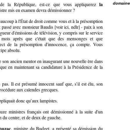
la
domaine 
 de la République, est-ce que vous appliquerez
istre mis en examen devra démissionner ?
eaucoup à l'État de droit comme vous et à la présomption
t passé avec monsieur Baudis [voir ici, ndlr] - paix à son
ngueur d'émissions de télévision, y compris sur le service
six mois après que c'était que des mensonges et que
spect de la présomption d'innocence, ça compte. Vous
cipe absolu.
de son ancien mentor en inaugurant une nouvelle ère dans
ique en maintenant sa candidature à la Présidence de la
e pas. Il est présumé innocent sauf que, s’il est élu, son
 procédure aux calendes grecques.
ppliquait donc qu’aux lampistes.
uze ministres français ont démissionné à la suite d'un
n du centre, et de deux de gauche.
huzac
, ministre du Budget, a présenté sa démission du