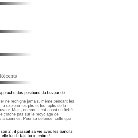
s
 Récents
approche des positions du buveur de
lier ne rechigne jamais, même pendant les
 à explorer les plis et les replis de la
buveur. Mais, comme il est aussi un fieffé
 ne crache pas sur le recyclage de
s anciennes. Pour sa défense, celle que
son 2 : il passait sa vie avec les bandits
lle lui dit fais-toi interdire !