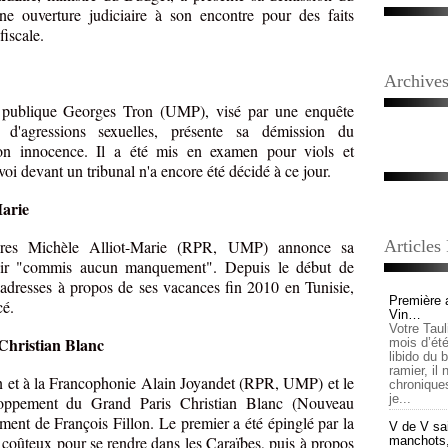
e ouverture judiciaire à son encontre pour des faits
iscale.
Archive
on publique Georges Tron (UMP), visé par une enquête
s d'agressions sexuelles, présente sa démission du
on innocence. Il a été mis en examen pour viols et
oi devant un tribunal n'a encore été décidé à ce jour.
Marie
gères Michèle Alliot-Marie (RPR, UMP) annonce sa
Articles
avoir "commis aucun manquement". Depuis le début de
ladresses à propos de ses vacances fin 2010 en Tunisie,
Première 
cé.
Vin…
Votre Tau
Christian Blanc
mois d’été,
libido du 
ramier, il
on et à la Francophonie Alain Joyandet (RPR, UMP) et le
chronique
je...
eloppement du Grand Paris Christian Blanc (Nouveau
ent de François Fillon. Le premier a été épinglé par la
V de V sai
vé coûteux pour se rendre dans les Caraïbes, puis à propos
manchots, e