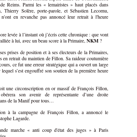
de Reims. Parmi les « lemairistes » haut placés dans
, Thierry Solère, porte-parole, et Sébastien Lecornu,
 n'ont en revanche pas annoncé leur retrait à l'heure
e levée à l’instant où j’écris cette chronique : que vont
NKM
 ralliée à lui, avec un beau score à la Primaire,
?
ses prises de position et à ses électeurs de la Primaires,
s en retrait du maintien de Fillon. Sa raideur coutumière
ecours, ce fut une erreur stratégique qui a ouvert un large
lequel s’est engouffré son soutien de la première heure
it une circonscription en or massif de François Fillon,
 obérera son avenir de représentante d’une droite
isans de la Manif pour tous…
ion à la campagne de François Fillon, a annoncé le
stophe Lagarde.
nde marche « anti coup d'état des juges » à Paris
ées.