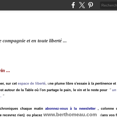
compagnie et en toute liberté ...
n ...
ner, sur cet
espace de liberté
, u
ne plume libre s'essaie à
la pertinence
et
st autour de la Table où l'on partage le pain, le vin et le reste pour
"
un 
.
"
 chroniques chaque matin
abonnez-vous à la newsletter
, colonne de
www.berthomeau.com
e recevrez rien)
ou placez
d
ans vos f