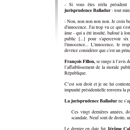
- Si vous êtes réélu président
jurisprudence Balladur
- tout min
- Non, non non non non.
Je crois b
d'innocence. J'ai trop vu ce qui s'es
âme - qui a été insulté, bafoué à lo
public [...] pour s'apercevoir 
l'innocence... L'innocence, le re
devriez considérer que c'est un prin
François Fillon,
se range à l’avis 
l’affaiblissement de la morale publ
République.
C’est son droit et je ne lui contest
impunité présidentielle renverra la
La jurisprudence Balladur
ne s’a
Ces vingt dernières années, do
scandale. Neuf sont de droite, u
Jérôme Ca
Le dernier en date fut