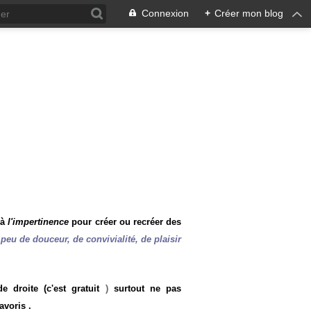
Connexion
+
Créer mon blog
 à
l'impertinence
pour créer ou recréer des
peu de douceur, de convivialité, de plaisir
 droite (c'est gratuit
)
surtout ne pas
avoris .