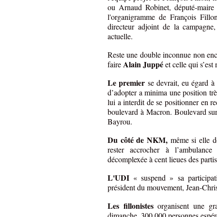
ou Arnaud Robinet, député-maire 
l'organigramme de François Fillon
directeur adjoint de la campagne,
actuelle.
Reste une double inconnue non encor
Alain Juppé
faire
et celle qui s’est
Le premier
se devrait, eu égard à 
d’adopter a minima une position trè
lui a interdit de se positionner en r
boulevard à Macron. Boulevard sur 
Bayrou.
Du côté de NKM,
même si elle do
rester accrocher à l’ambulance
décomplexée à cent lieues des part
L'UDI
« suspend » sa participat
président du mouvement, Jean-Chri
Les fillonistes
organisent une gra
dimanche. 300 000 personnes espér