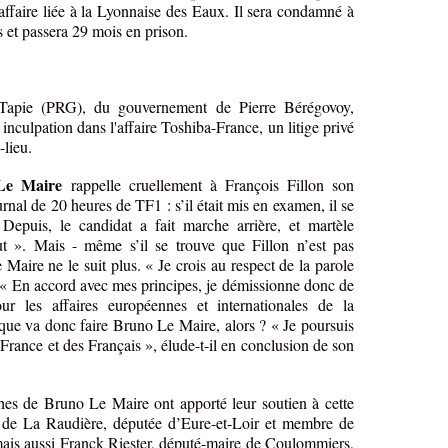
ffaire liée à la Lyonnaise des Eaux. Il sera condamné à
s et passera 29 mois en prison.
 Tapie (PRG), du gouvernement de Pierre Bérégovoy,
nculpation dans l'affaire Toshiba-France, un litige privé
-lieu.
Le Maire
rappelle cruellement à François Fillon son
rnal de 20 heures de TF1 : s’il était mis en examen, il se
. Depuis, le candidat a fait marche arrière, et martèle
ut ». Mais - même s’il se trouve que Fillon n’est pas
aire ne le suit plus. « Je crois au respect de la parole
. « En accord avec mes principes, je démissionne donc de
ur les affaires européennes et internationales de la
que va donc faire Bruno Le Maire, alors ? « Je poursuis
 France et des Français », élude-t-il en conclusion de son
ches de Bruno Le Maire ont apporté leur soutien à cette
 de La Raudière, députée d’Eure-et-Loir et membre de
 mais aussi Franck Riester, député-maire de Coulommiers,