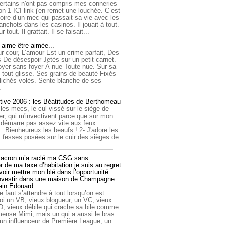
ertains n'ont pas compris mes conneries
on 1 ICI link j'en remet une louchée. C’est
toire d’un mec qui passait sa vie avec les
nchots dans les casinos. Il jouait à tout.
ur tout. Il grattait. Il se faisait...
ime être aimée...
r cour, L’amour Est un crime parfait, Des
 De désespoir Jetés sur un petit carnet.
oyer sans foyer À nue Toute nue. Sur sa
 tout glisse. Ses grains de beauté Fixés
lichés volés. Sente blanche de ses
.
tive 2006 : les Béatitudes de Berthomeau
 les mecs, le cul vissé sur le siège de
er, qui m'invectivent parce que sur mon
e démarre pas assez vite aux feux
... Bienheureux les beaufs ! 2- J'adore les
 fesses posées sur le cuir des sièges de
cron m’a raclé ma CSG sans
 de ma taxe d’habitation je suis au regret
oir mettre mon blé dans l’opportunité
investir dans une maison de Champagne
lain Edouard
le faut s’attendre à tout lorsqu’on est
 un VB, vieux blogueur, un VC, vieux
D, vieux débile qui crache sa bile comme
mmense Mimi, mais un qui a aussi le bras
 un influenceur de Première League, un