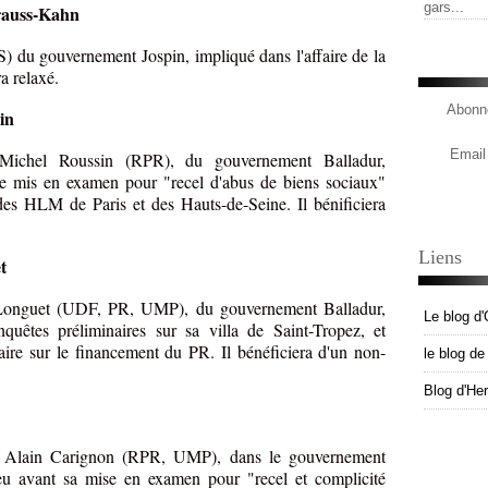
gars...
rauss-Kahn
 du gouvernement Jospin, impliqué dans l'affaire de la
a relaxé.
Abonne
in
Email
Michel Roussin (RPR), du gouvernement Balladur,
re mis en examen pour "recel d'abus de biens sociaux"
 des HLM de Paris et des Hauts-de-Seine. Il bénificiera
Liens
t
d Longuet (UDF, PR, UMP), du gouvernement Balladur,
Le blog d'
uêtes préliminaires sur sa villa de Saint-Tropez, et
iaire sur le financement du PR. Il bénéficiera d'un non-
le blog d
Blog d'He
n Alain Carignon (RPR, UMP), dans le gouvernement
eu avant sa mise en examen pour "recel et complicité