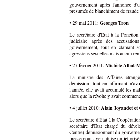
gouvernement après l'annonce d'un
présumés de blanchiment de fraude f
Georges Tron
• 29 mai 2011:
Le secrétaire d'Etat à la Foncti
judiciaire après des accusation
gouvernement, tout en clamant s
agressions sexuelles mais aucun renv
Michèle Alliot-
• 27 février 2011:
La ministre des Affaires étran
démission, tout en affirmant n'
l'année, elle avait accumulé les ma
alors que la révolte y avait commen
Alain Joyandet et 
• 4 juillet 2010:
Le secrétaire d'Etat à la Coopérati
secrétaire d'Etat chargé du dév
Centre) démissionnent du gouvernem
presse pour avoir utilisé un jet pri