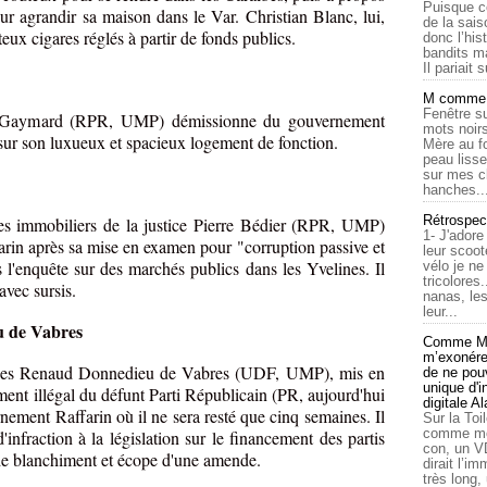
Puisque c
our agrandir sa maison dans le Var. Christian Blanc, lui,
de la sais
eux cigares réglés à partir de fonds publics.
donc l’his
bandits ma
Il pariait s
M comme a
Fenêtre su
é Gaymard (RPR, UMP) démissionne du gouvernement
mots noirs
 sur son luxueux et spacieux logement de fonction.
Mère au f
peau lisse
sur mes c
hanches..
Rétrospec
es immobiliers de la justice Pierre Bédier (RPR, UMP)
1- J'adore
in après sa mise en examen pour "corruption passive et
leur scoot
 l'enquête sur des marchés publics dans les Yvelines. Il
vélo je n
tricolores
vec sursis.
nanas, les
leur...
 de Vabres
Comme Ma
m’exonérer
ennes Renaud Donnedieu de Vabres (UDF, UMP), mis en
de ne pouv
unique d'
ent illégal du défunt Parti Républicain (PR, aujourd'hui
digitale A
nement Raffarin où il ne sera resté que cinq semaines. Il
Sur la Toi
comme moi
'infraction à la législation sur le financement des partis
con, un V
 de blanchiment et écope d'une amende.
dirait l’i
très long,