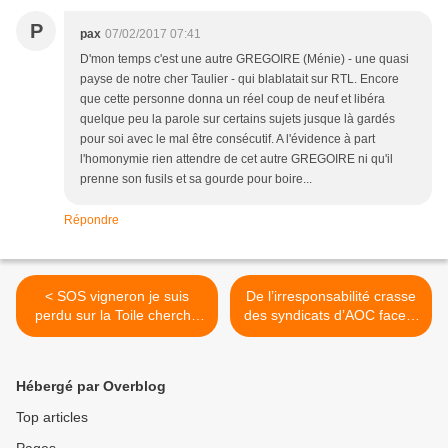
P
pax
07/02/2017 07:41
D'mon temps c'est une autre GREGOIRE (Ménie) - une quasi
payse de notre cher Taulier - qui blablatait sur RTL. Encore
que cette personne donna un réel coup de neuf et libéra
quelque peu la parole sur certains sujets jusque là gardés
pour soi avec le mal être consécutif. A l'évidence à part
l'homonymie rien attendre de cet autre GREGOIRE ni qu'il
prenne son fusils et sa gourde pour boire...
Répondre
< SOS vigneron je suis
De l’irresponsabilité crasse
perdu sur la Toile cherche
des syndicats d’AOC face à
désespérément 1 coach
la consultation du Ministère
digital !
de l’Agriculture sur l’arrêté
des produits
Hébergé par Overblog
phytopharmaceutiques. >
Top articles