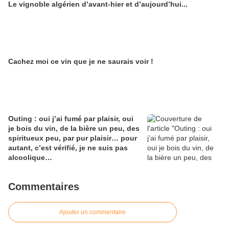
Le vignoble algérien d’avant-hier et d’aujourd’hui...
Alain Edouard
Cachez moi ce vin que je ne saurais voir !
Outing : oui j’ai fumé par plaisir, oui
je bois du vin, de la bière un peu, des
spiritueux peu, par pur plaisir… pour
autant, c’est vérifié, je ne suis pas
alcoolique…
Commentaires
Ajouter un commentaire