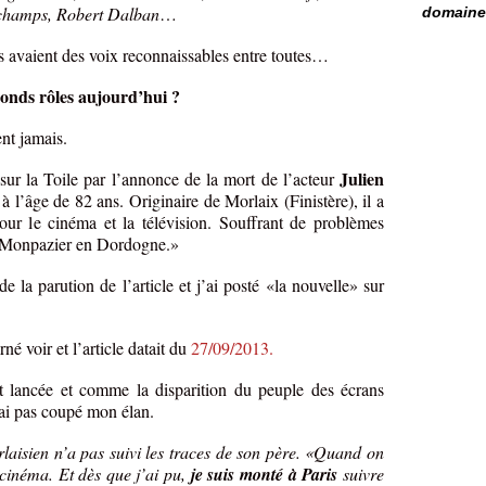
champs, Robert Dalban
…
domaine 
ls avaient des voix reconnaissables entre toutes…
conds rôles aujourd’hui ?
nt jamais.
Julien
 sur la Toile par l’annonce de la mort de l’acteur
 à l’âge de 82 ans. Originaire de Morlaix (Finistère), il a
our le cinéma et la télévision. Souffrant de problèmes
 à Monpazier en Dordogne.»
de la parution de l’article et j’ai posté «la nouvelle» sur
rné voir et l’article datait du
27/09/2013.
t lancée et comme la disparition du peuple des écrans
n’ai pas coupé mon élan.
rlaisien n’a pas suivi les traces de son père. «Quand on
 cinéma. Et dès que j’ai pu,
je suis monté à Paris
suivre