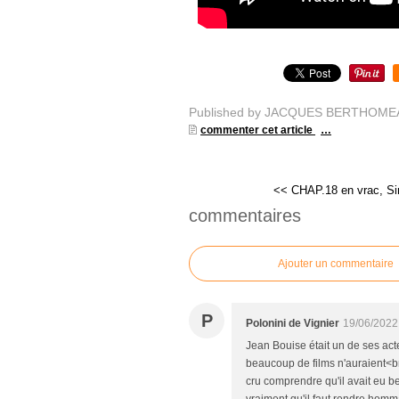
Published by JACQUES BERTHOME
commenter cet article
…
<< CHAP.18 en vrac, Sim
commentaires
Ajouter un commentaire
P
Polonini de Vignier
19/06/2022
Jean Bouise était un de ses act
beaucoup de films n'auraient<br
cru comprendre qu'il avait eu be