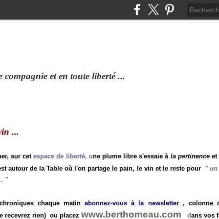
compagnie et en toute liberté ...
n ...
ner, sur cet
espace de liberté
, u
ne plume libre s'essaie à
la pertinence
et
st autour de la Table où l'on partage le pain, le vin et le reste pour
"
un 
.
"
 chroniques chaque matin
abonnez-vous à la newsletter
, colonne de
www.berthomeau.com
e recevrez rien)
ou placez
d
ans vos f