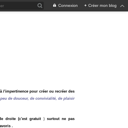
Connexion
+
Créer mon blog
 à
l'impertinence
pour créer ou recréer des
peu de douceur, de convivialité, de plaisir
 droite (c'est gratuit
)
surtout ne pas
avoris .