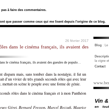
ez pas à faire des commentaires.
font que passer comme ceux qui me lisent depuis l'origine de ce blog.
26 février 2017
Blog
: L
ôles dans le cinéma français, ils avaient des
Descript
la vigne e
Contact
t disparu mais, sans tomber dans la nostalgie, il fut un
it d’un vivier de très grands seconds rôles qui avec leur
www.ber
, mettait en scène le peuple avec une forme de génie.
 seconds rôles dans le cinéma français et à mon Panthéon
Vin &
rges Géret, Bernard Fresson, Marcel Bozzufi, Maurice
en tout