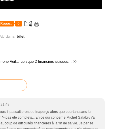
Repost
0
AU
dans
billet
one Veil...
Lorsque 2 financiers suisses... >>
 21:48
eurs il passait presque inaperçu alors que pourtant sans lui
 /> pas été complets... En ce qui concerne Michel Galabru j'ai
aucoup de difficultés financières à la fin de sa vie. Je pense