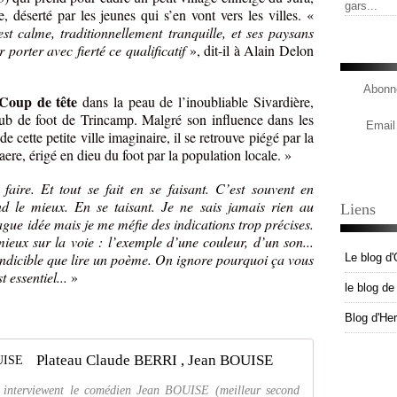
gars...
e, déserté par les jeunes qui s’en vont vers les villes. «
 calme, traditionnellement tranquille, et ses paysans
 porter avec fierté ce qualificatif
», dit-il à Alain Delon
Abonne
Coup de tête
dans la peau de l’inoubliable Sivardière,
club de foot de Trincamp. Malgré son influence dans les
Email
 de cette petite ville imaginaire, il se retrouve piégé par la
re, érigé en dieu du foot par la population locale. »
faire. Et tout se fait en se faisant. C’est souvent en
d le mieux. En se taisant. Je ne sais jamais rien au
Liens
ague idée mais je me méfie des indications trop précises.
eux sur la voie : l’exemple d’une couleur, d’un son...
 indicible que lire un poème. On ignore pourquoi ça vous
Le blog d'
 essentiel...
»
le blog d
Blog d'He
Plateau Claude BERRI , Jean BOUISE
terviewent le comédien Jean BOUISE (meilleur second