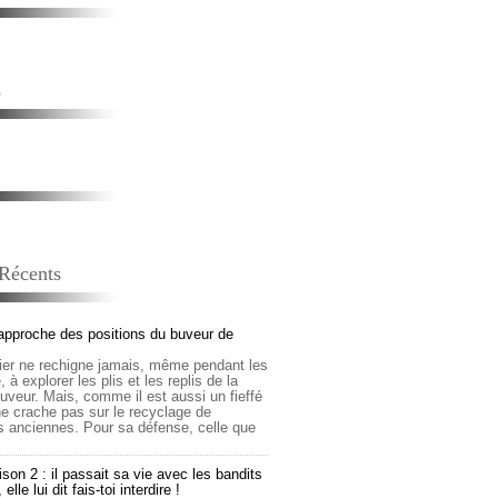
s
 Récents
approche des positions du buveur de
lier ne rechigne jamais, même pendant les
 à explorer les plis et les replis de la
buveur. Mais, comme il est aussi un fieffé
 ne crache pas sur le recyclage de
s anciennes. Pour sa défense, celle que
son 2 : il passait sa vie avec les bandits
lle lui dit fais-toi interdire !