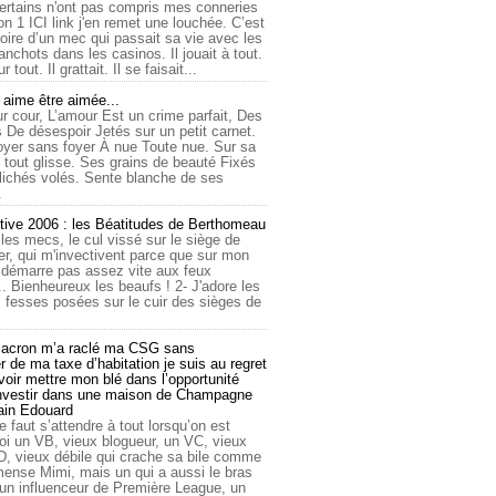
ertains n'ont pas compris mes conneries
on 1 ICI link j'en remet une louchée. C’est
toire d’un mec qui passait sa vie avec les
nchots dans les casinos. Il jouait à tout.
ur tout. Il grattait. Il se faisait...
ime être aimée...
r cour, L’amour Est un crime parfait, Des
 De désespoir Jetés sur un petit carnet.
oyer sans foyer À nue Toute nue. Sur sa
 tout glisse. Ses grains de beauté Fixés
lichés volés. Sente blanche de ses
.
tive 2006 : les Béatitudes de Berthomeau
 les mecs, le cul vissé sur le siège de
er, qui m'invectivent parce que sur mon
e démarre pas assez vite aux feux
... Bienheureux les beaufs ! 2- J'adore les
 fesses posées sur le cuir des sièges de
cron m’a raclé ma CSG sans
 de ma taxe d’habitation je suis au regret
oir mettre mon blé dans l’opportunité
investir dans une maison de Champagne
lain Edouard
le faut s’attendre à tout lorsqu’on est
 un VB, vieux blogueur, un VC, vieux
D, vieux débile qui crache sa bile comme
mmense Mimi, mais un qui a aussi le bras
 un influenceur de Première League, un