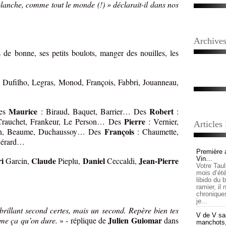
lanche, comme tout le monde (!) » déclarait-il dans nos
Archive
de bonne, ses petits boulots, manger des nouilles, les
: Dufilho, Legras, Monod, François, Fabbri, Jouanneau,
Maurice
Robert
Des
: Biraud, Baquet, Barrier… Des
:
Pierre
Crauchet, Frankeur, Le Person… Des
: Vernier,
Articles
François
in, Beaume, Duchaussoy… Des
: Chaumette,
Gérard…
Première 
i
Claude
Daniel
Jean-Pierre
Vin…
Garcin,
Pieplu,
Ceccaldi,
Votre Tau
mois d’été,
libido du 
ramier, il
chronique
je...
brillant second certes, mais un second. Repère bien tes
V de V sai
Julien Guiomar
mme ça qu’on dure.
» - réplique de
dans
manchots, e