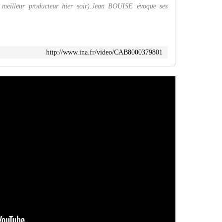
meilleur producteur hier soir).Jean BOUISE évoque ses
http://www.ina.fr/video/CAB8000379801