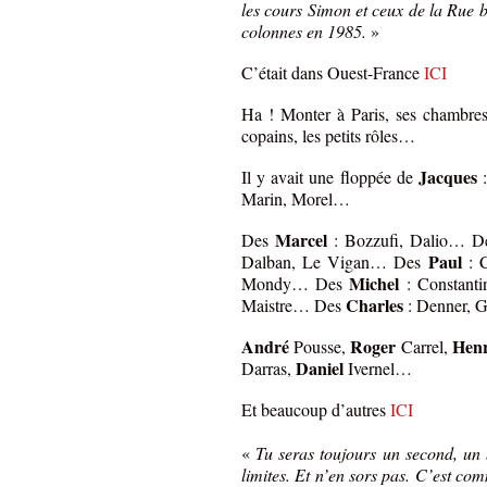
les cours Simon et ceux de la Rue b
colonnes en 1985.
»
C’était dans Ouest-France
ICI
Ha ! Monter à Paris, ses chambres 
copains, les petits rôles…
Jacques
Il y avait une floppée de
Marin, Morel…
Marcel
Des
: Bozzufi, Dalio… 
Paul
Dalban, Le Vigan… Des
: 
Michel
Mondy… Des
: Constant
Charles
Maistre… Des
: Denner, 
André
Roger
Henr
Pousse,
Carrel,
Daniel
Darras,
Ivernel…
Et beaucoup d’autres
ICI
«
Tu seras toujours un second, un 
limites. Et n’en sors pas. C’est co