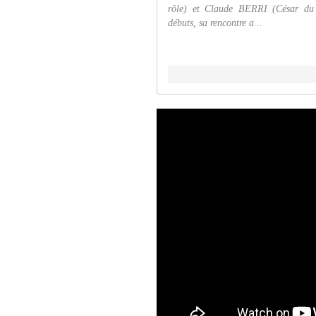
rôle) et Claude BERRI (César du 
débuts, sa rencontre a...