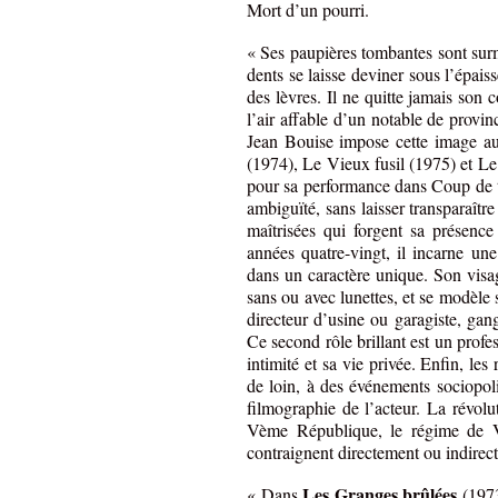
Mort d’un pourri.
« Ses paupières tombantes sont surm
dents se laisse deviner sous l’épai
des lèvres. Il ne quitte jamais son 
l’air affable d’un notable de provinc
Jean Bouise impose cette image a
(1974), Le Vieux fusil (1975) et L
pour sa performance dans Coup de têt
ambiguïté, sans laisser transparaîtr
maîtrisées qui forgent sa présenc
années quatre-vingt, il incarne un
dans un caractère unique. Son visag
sans ou avec lunettes, et se modèle s
directeur d’usine ou garagiste, gan
Ce second rôle brillant est un prof
intimité et sa vie privée. Enfin, le
de loin, à des événements sociopoli
filmographie de l’acteur. La révolut
Vème République, le régime de Vic
contraignent directement ou indirec
Les Granges brûlées
« Dans
(1973