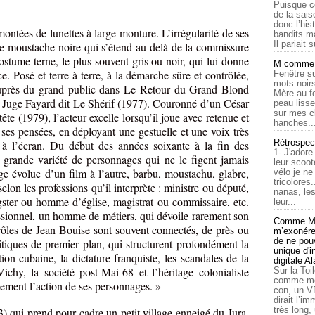
Puisque c
de la sais
donc l’his
ontées de lunettes à large monture. L’irrégularité de ses
bandits ma
Il pariait s
sse moustache noire qui s’étend au-delà de la commissure
costume terne, le plus souvent gris ou noir, qui lui donne
M comme a
e. Posé et terre-à-terre, à la démarche sûre et contrôlée,
Fenêtre su
mots noirs
uprès du grand public dans Le Retour du Grand Blond
Mère au f
e Juge Fayard dit Le Shérif (1977). Couronné d’un César
peau lisse
sur mes c
e (1979), l’acteur excelle lorsqu’il joue avec retenue et
hanches..
e ses pensées, en déployant une gestuelle et une voix très
Rétrospec
e à l’écran. Du début des années soixante à la fin des
1- J'adore
e grande variété de personnages qui ne le figent jamais
leur scoot
e évolue d’un film à l’autre, barbu, moustachu, glabre,
vélo je n
tricolores
elon les professions qu’il interprète : ministre ou député,
nanas, les
gster ou homme d’église, magistrat ou commissaire, etc.
leur...
essionnel, un homme de métiers, qui dévoile rarement son
Comme Ma
s rôles de Jean Bouise sont souvent connectés, de près ou
m’exonérer
de ne pouv
tiques de premier plan, qui structurent profondément la
unique d'
ion cubaine, la dictature franquiste, les scandales de la
digitale A
hy, la société post-Mai-68 et l’héritage colonialiste
Sur la Toi
comme moi
tement l’action de ses personnages. »
con, un V
dirait l’i
très long,
) qui prend pour cadre un petit village enneigé du Jura,