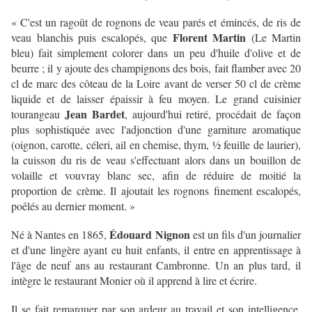
« C'est un ragoût de rognons de veau parés et émincés, de ris de
Florent Martin
veau blanchis puis escalopés, que
(Le Martin
bleu) fait simplement colorer dans un peu d'huile d'olive et de
beurre ; il y ajoute des champignons des bois, fait flamber avec 20
cl de marc des côteau de la Loire avant de verser 50 cl de crème
liquide et de laisser épaissir à feu moyen. Le grand cuisinier
Jean Bardet
tourangeau
, aujourd'hui retiré, procédait de façon
plus sophistiquée avec l'adjonction d'une garniture aromatique
(oignon, carotte, céleri, ail en chemise, thym, ½ feuille de laurier),
la cuisson du ris de veau s'effectuant alors dans un bouillon de
volaille et vouvray blanc sec, afin de réduire de moitié la
proportion de crème. Il ajoutait les rognons finement escalopés,
poêlés au dernier moment. »
Édouard Nignon
Né à Nantes en 1865,
est un fils d'un journalier
et d'une lingère ayant eu huit enfants, il entre en apprentissage à
l'âge de neuf ans au restaurant Cambronne. Un an plus tard, il
intègre le restaurant Monier où il apprend à lire et écrire.
Il se fait remarquer par son ardeur au travail et son intelligence,