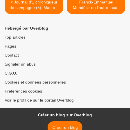
< Journal d’1 chroniqueur
Franck-Emmanuel
de campagne (5), Macron,
Mondésir ou l’autre façon
la colonisation, pourquoi
d’être sommelier ! >
l’Algérie ?
Hébergé par Overblog
Top articles
Pages
Contact
Signaler un abus
C.G.U.
Cookies et données personnelles
Préférences cookies
Voir le profil de sur le portail Overblog
Créer un blog sur Overblog
Créer un blog