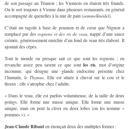
de son passage au Trianon ; les Viennois en étaient très friands.
On le sert toujours à Vienne dans plusieurs restaurants, en général
accompagné de quenelles à la mie de pain (
semmelknödel).
C’était un ragoût à base de poumon et de cœur que Nignon a
remplacé par des
rognons et des ris de veau
, nappé d’une sauce
crémée, généreusement enrichie d’un fond de veau très élaboré. Il
ajoutait des cèpes.
Tout le monde ou presque sait ce que sont les rognons ; en
les ris
revanche assez peu savent ce que sont
, mot d’origine
inconnue, qui désigne une glande endocrine présente chez
l’humain,
le Thymus
. Elle est située à cheval sur le cou et le
thorax ; elle s’atrophie chez l’adulte.
« Dans le veau, elle est parfois volumineuse, de la taille de deux
poings. Elle forme une masse unique. Elle forme une masse
unique, mais on peut la cliver en deux lobes (on les nomme «
pommes »). »
Jean-Claude Ribaut
en énonçait deux des multiples formes :