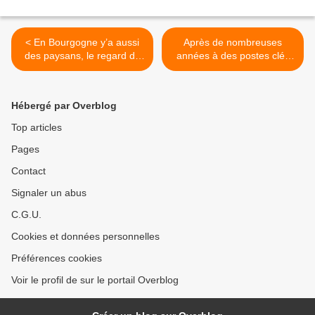
< En Bourgogne y’a aussi
Après de nombreuses
des paysans, le regard de
années à des postes clés
Pascal Commère leur
de la filière vin, je suis
comptable sur eux.
désormais critique de vins à
plein temps. >
Hébergé par Overblog
Top articles
Pages
Contact
Signaler un abus
C.G.U.
Cookies et données personnelles
Préférences cookies
Voir le profil de sur le portail Overblog