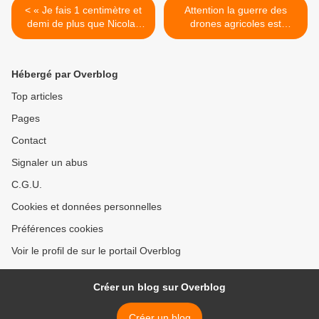
< « Je fais 1 centimètre et
Attention la guerre des
demi de plus que Nicolas
drones agricoles est
Sarkozy. Je fais 1 mètre 67
annoncée : qu’en sera-t-il
sans talonnettes » Bernard
dans les vignes de France
Cazeneuve
? >
Hébergé par Overblog
Top articles
Pages
Contact
Signaler un abus
C.G.U.
Cookies et données personnelles
Préférences cookies
Voir le profil de sur le portail Overblog
Créer un blog sur Overblog
Créer un blog