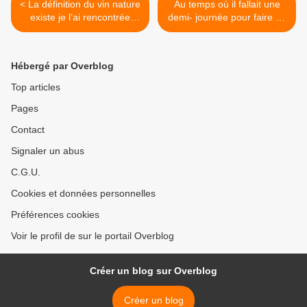
< La définition du vin nature
Au temps où il fallait une
existe je l’ai rencontrée
demi- journée pour faire en
dans le livret de leçon de
train Nantes-Nice le citron
choses de l’Éducation
chez nous c’était pour les
Nationale
huîtres… >
Hébergé par Overblog
Top articles
Pages
Contact
Signaler un abus
C.G.U.
Cookies et données personnelles
Préférences cookies
Voir le profil de sur le portail Overblog
Créer un blog sur Overblog
Créer un blog