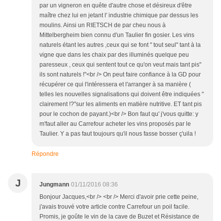
par un vigneron en quête d'autre chose et désireux d'être
maître chez lui en jetant l' industrie chimique par dessus les
moulins. Ainsi un RIETSCH de par cheu nous à
Mittelbergheim bien connu d'un Taulier fin gosier. Les vins
naturels étant les autres ,ceux qui se font " tout seul" tant à la
vigne que dans les chaix par des illuminés quelque peu
paresseux , ceux qui sentent tout ce qu'on veut mais tant pis"
ils sont naturels !"<br /> On peut faire confiance à la GD pour
récupérer ce qui l'intéressera et l'arranger à sa manière (
telles les nouvelles signalisations qui doivent être indiquées "
clairement !?"sur les aliments en matière nutritive. ET tant pis
pour le cochon de payant.)<br /> Bon faut qu' j'vous quitte: y
m'faut aller au Carrefour acheter les vins proposés par le
Taulier. Y a pas faut toujours qu'il nous fasse bosser ç'uila !
Répondre
J
Jungmann
01/11/2016 08:36
Bonjour Jacques,<br /> <br /> Merci d'avoir prie cette peine,
j'avais trouvé votre article contre Carrefour un poil facile.
Promis, je goûte le vin de la cave de Buzet et Résistance de