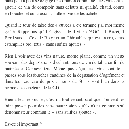
mais petit à petit se dégage une opinion commune : ces vins ont la
gueule de vin de comptoir, sans défauts ni qualité, chaud, courts
en bouche, et conclusion : nulle envie de les acheter.
Quand le tour de table des 4 cuvées a été terminé j’ai moi-même
goûté. Rappelons qu’il s’agissait de 4 vins d’AOC : 1 Buzet, 1
Bordeaux, 1 Cote de Blaye et un Chiroubles qui est un cru, deux
estampillés bio, tous « sans sulfites ajoutés ».
Rien à voir avec des vins nature, morne plaine, comme un vieux
souvenir des dégustations d’échantillons de vin de table en fin de
matinée à Gennevilliers. Même pas déçu, ces vins sont tous
passés sous les fourches caudines de la dégustation d’agrément et
dans leur créneau de prix : moins de 5€ ils sont bien dans la
norme des acheteurs de la GD.
Rien à leur reprocher, c’est du tout-venant, sauf que l’on veut les
faire passer pour des vins nature alors qu’ils n’ont comme seul
dénominateur commun le « sans sulfites ajoutés ».
Est-ce si important ?