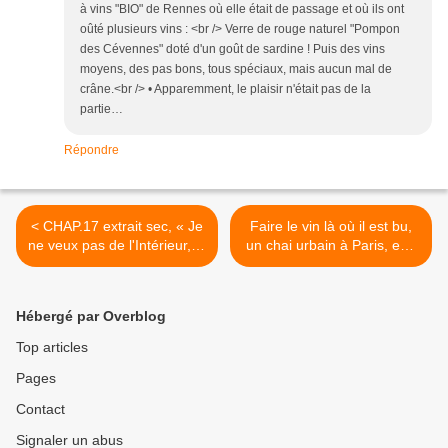
à vins "BIO" de Rennes où elle était de passage et où ils ont
oûté plusieurs vins : <br /> Verre de rouge naturel "Pompon
des Cévennes" doté d'un goût de sardine ! Puis des vins
moyens, des pas bons, tous spéciaux, mais aucun mal de
crâne.<br /> • Apparemment, le plaisir n'était pas de la
partie…
Répondre
< CHAP.17 extrait sec, « Je
Faire le vin là où il est bu,
ne veux pas de l'Intérieur, je
un chai urbain à Paris, est-
n'aime pas les flics. Pas la
ce que ça vaut vraiment
Justice. Je déteste les
que l’AFP se fende d’une
juges. » Juppé droit dans
dépêche ? >
Hébergé par Overblog
ses bottes.
Top articles
Pages
Contact
Signaler un abus