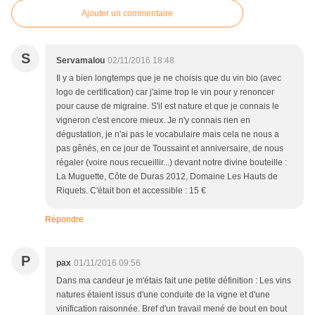
Ajouter un commentaire
S
Servamalou
02/11/2016 18:48
Il y a bien longtemps que je ne choisis que du vin bio (avec
logo de certification) car j'aime trop le vin pour y renoncer
pour cause de migraine. S'il est nature et que je connais le
vigneron c'est encore mieux. Je n'y connais rien en
dégustation, je n'ai pas le vocabulaire mais cela ne nous a
pas gênés, en ce jour de Toussaint et anniversaire, de nous
régaler (voire nous recueillir...) devant notre divine bouteille :
La Muguette, Côte de Duras 2012, Domaine Les Hauts de
Riquets. C'était bon et accessible : 15 €
Répondre
P
pax
01/11/2016 09:56
Dans ma candeur je m'étais fait une petite définition : Les vins
natures étaient issus d'une conduite de la vigne et d'une
vinification raisonnée. Bref d'un travail mené de bout en bout