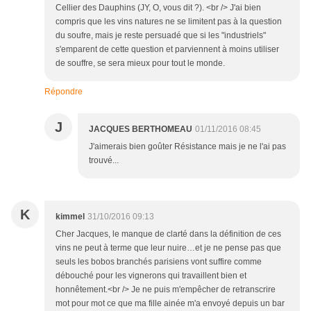
Cellier des Dauphins (JY, O, vous dit ?). <br /> J'ai bien
compris que les vins natures ne se limitent pas à la question
du soufre, mais je reste persuadé que si les "industriels"
s'emparent de cette question et parviennent à moins utiliser
de souffre, se sera mieux pour tout le monde.
Répondre
J
JACQUES BERTHOMEAU
01/11/2016 08:45
J'aimerais bien goûter Résistance mais je ne l'ai pas
trouvé...
K
kimmel
31/10/2016 09:13
Cher Jacques, le manque de clarté dans la définition de ces
vins ne peut à terme que leur nuire…et je ne pense pas que
seuls les bobos branchés parisiens vont suffire comme
débouché pour les vignerons qui travaillent bien et
honnêtement.<br /> Je ne puis m'empêcher de retranscrire
mot pour mot ce que ma fille ainée m'a envoyé depuis un bar