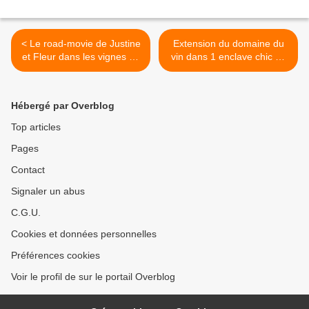
< Le road-movie de Justine
Extension du domaine du
et Fleur dans les vignes du
vin dans 1 enclave chic du
Seigneur pour accoucher
7e : la Rive Gauche tient
d’1 BD d’1 nouveau type
enfin sa cave des Climats !
PUR JUS
>
Hébergé par Overblog
Top articles
Pages
Contact
Signaler un abus
C.G.U.
Cookies et données personnelles
Préférences cookies
Voir le profil de sur le portail Overblog