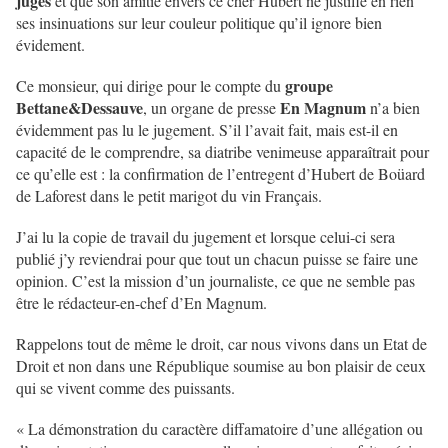
juges
et que son amitié envers ce cher Hubert ne justifie en rien
ses insinuations sur leur couleur politique qu’il ignore bien
évidement.
groupe
Ce monsieur, qui dirige pour le compte du
Bettane&Dessauve
En Magnum
, un organe de presse
n’a bien
évidemment pas lu le jugement. S’il l’avait fait, mais est-il en
capacité de le comprendre, sa diatribe venimeuse apparaîtrait pour
ce qu’elle est : la confirmation de l’entregent d’Hubert de Boüard
de Laforest dans le petit marigot du vin Français.
J’ai lu la copie de travail du jugement et lorsque celui-ci sera
publié j’y reviendrai pour que tout un chacun puisse se faire une
opinion. C’est la mission d’un journaliste, ce que ne semble pas
être le rédacteur-en-chef d’En Magnum.
Rappelons tout de même le droit, car nous vivons dans un Etat de
Droit et non dans une République soumise au bon plaisir de ceux
qui se vivent comme des puissants.
« La démonstration du caractère diffamatoire d’une allégation ou