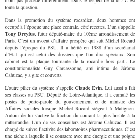
n’ont pas procédé différemment. Dans le respect de la loi? C’est
toute la question.
Dans la promotion du système rocardien, deux hommes ont
occupé à l’époque une place centrale, côté recettes. L’un s’appelle
Tony Dreyfus
, futur député-maire du 10ème arrondissement de
Paris. C’est un avocat d’affaire prospère qui suit Michel Rocard
depuis l’époque du PSU. Il a hérité en 1988 d’un secrétariat
d’Etat qui est celui des dossiers que l’on dira spéciaux. Son
cabinet est la plaque tournante de la rocardie hors parti. Le
constitutionnaliste Guy Carcassonne, ami intime de Jérôme
Cahuzac, y a gite et couverts.
Claude Evin
L’autre pilier du système s’appelle
. Lui aussi a fait
ses classes au PSU. Député de Loire-Atlantique, il a cumulé les
postes de porte-parole du gouvernement et de ministre des
Affaires sociales lorsque Michel Rocard siégeait à Matignon.
Autour de lui s’active la fraction du courant la plus hostile à la
mitterrandie. L’un de ses conseillers est Jérôme Cahuzac. Il est
chargé de suivre l’activité des laboratoires pharmaceutiques. C’est
une tâche à laquelle il se consacre avec une énergie et une poigne