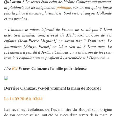
Qui savait ?
Le secret était celui de Jérôme Cahuzac uniquement,
la plaidoirie est ici uniquement
politique
, sur un ton qui ne laisse
plus la place à aucune plaisanterie. Sont visés François Hollande
et ses proches.
« L'homme le mieux informé de France ne savait pas ? Dont
acte. Son meilleur ami, avocat de Médiapart, parrain de ses
enfants [Jean-Pierre Mignard] ne savait pas ? Dont acte. Le
journaliste [Edwyn Plenel] ne lui a rien dit ? Dont acte. Le
président n'a pas dit à Jérôme Cahuzac : « J'ai besoin de toi pour
trois lois capitales qui se profilent à l'assemblée » ? Dont acte. »
rocès Cahuzac : l'amitié pour défense
Lire
ICI
P
Derrière Cahuzac, y-a-t-il vraiment la main de Rocard?
Le 14.09.2016 à 10h44
Les récentes révélations de l’ex-ministre du Budget sur l’origine
de son compte suisse, ont été balayées d’un revers de la main, y