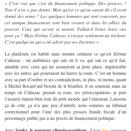
« C'est vrai que c'est du financement politique. Des preuves ?
Non il n'en a pas donné. Mais qu'est ce qu'on aurait dit s'il avait
donné des noms ? Les quelques hommes qui sont concernés par
cet antique financement sont bien vivants et dans les allées du
pouvoir. Ceux qui savent se taisent. Fallait-il briser leurs vies
pour ça ? Mais Jérôme Cahuzac n’est pas seulement un tricheur.
C’est quelqu’un qui a été adoré par ses électeurs ».
La plaidoirie est habile mais montre crûment ce qu’est Jérôme
Cahuzac : un ambitieux qui sait où il va, qui sait ce qu’il fait,
aimable avec ceux qui lui assureront sa juste place, impitoyable
avec les autres qui pourraient lui barrer la route. C’est un homme
avec sa part d’ombre et ses contradictions, ni plus, ni moins, quant
à Michel Rocard nul besoin de le béatifier, il en sourirait, mais au
temps où Cahuzac prenait sa roue, ses préoccupations, je puis
l’assurer étaient bien loin du petit monde qui l’entourait. Laissons
ça de côté, ça n’a que peu d’intérêt, nous sommes au tribunal
correctionnel pour l’une des plus grosses fraude fiscale d’un
personnage public pas à un procès de financement politique.
Sarko, le nouveau climato-sceptique
Avec
,
il faut
être
arrogant