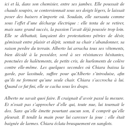
ici et là, dans son chemisier, entre ses jambes. Elle poussait de
chauds soupirs, se contorsionnait sous ses doigts légers, le laissait
poser des baisers n’importe où. Soudain, elle sursauta comme
sous l’effet d’une décharge électrique : elle tenta de se retirer,
mais sans grand succès, la passion l’avait déjà poussée trop loin.
Elle se débattait, lançaient des protestations pétries de désir,
gémissait entre plaisir et dépit, sentait sa chair s’abandonner, sa
raison perdre du terrain. Alberto lui arracha tous ses vêtements,
bien décidé à la posséder, sord à ses résistances hésitantes,
ponctuées de halètements, de petits cris, de hurlements de colère
contre elle-même. Les quelques secondes où Chiara baissa la
garde, par lassitude, suffire pour qu’Alberto s’introduise, afin
qu’ils ne forment qu’une seule chair. Chiara s’accrocha à lui.
Quand ce fut fini, elle se cacha sous les draps.
Alberto ne savait quoi faire. Il craignait d’avoir passé la mesure.
Et n’osait pas s’approcher d’elle qui, toute nue, lui tournait le
dos. Sans qu’elle émette pourtant aucun son, il comprit qu’elle
pleurait. Il tendit la main pour lui caresser la joue : elle était
baignée de larmes. Chiara éclata brusquement en sanglots.