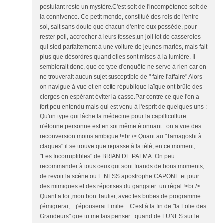
postulant reste un mystère.C'est soit de l'incompétence soit de
la connivence. Ce petit monde, constitué des rois de l'entre-
soi, sait sans doute que chacun d'entre eux possède, pour
rester poli, accrocher à leurs fesses,un joli lot de casseroles
qui sied parfaitement à une voiture de jeunes mariés, mais fait
plus que désordres quand elles sont mises à la lumière. Il
semblerait donc, que ce type d'enquête ne serve à rien car on
ne trouverait aucun sujet susceptible de " faire l'affaire" Alors
on navigue à vue et en cette république laïque ont brûle des
cierges en espérant éviter la casse.Par contre ce que l'on a
fort peu entendu mais qui est venu à l'esprit de quelques uns :
Qu'un type qui lâche la médecine pour la capilliculture
n'étonne personne est en soi même étonnant : on a vue des
reconversion moins ambiguë !<br /> Quant au "Tamagoshi à
claques" il se trouve que repasse à la télé, en ce moment,
"Les Incorruptibles" de BRIAN DE PALMA. On peu
recommander à tous ceux qui sont friands de bons moments,
de revoir la scène ou E.NESS apostrophe CAPONE et jouir
des mimiques et des réponses du gangster: un régal !<br />
Quant a toi ,mon bon Taulier, avec tes bribes de programme :
j'émigrerai, ...j'épouserai Emilie... C'est à la fin de "la Folie des
Grandeurs" que tu me fais penser : quand de FUNES sur le