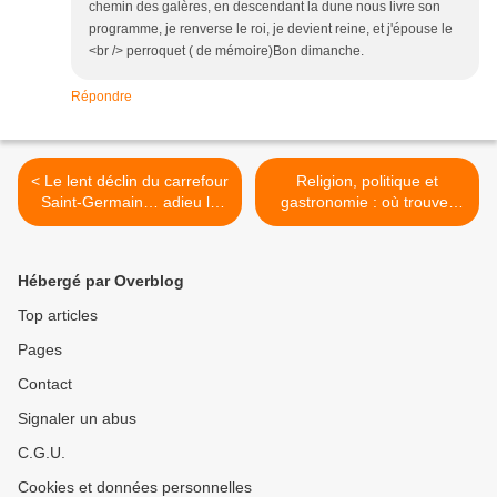
chemin des galères, en descendant la dune nous livre son
programme, je renverse le roi, je devient reine, et j'épouse le
<br /> perroquet ( de mémoire)Bon dimanche.
Répondre
< Le lent déclin du carrefour
Religion, politique et
Saint-Germain… adieu le
gastronomie : où trouver
drugstore Publicis… et qui
des fraises le 27 novembre
se souvient de l’enlèvement
1655 à Mantoue pour le
de Ben Barka et de
repas donné par le duc
Hébergé par Overblog
l’attentat de Carlos ?
Charles II de Gonzague-
Nevers en l’honneur de
Top articles
Christine de Suède ? >
Pages
Contact
Signaler un abus
C.G.U.
Cookies et données personnelles