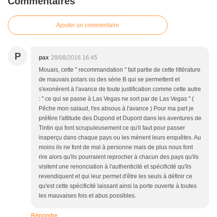
Commentaires
Ajouter un commentaire
P
pax
28/08/2016 16:45
Mouais, cette " recommandation " fait partie de cette littérature
de mauvais polars ou des série B qui se permettent et
s'exonèrent à l'avance de toute justification comme cette autre
: " ce qui se passe à Las Vegas ne sort par de Las Vegas " (
Pêche mon salaud, t'es absous à l'avance ) Pour ma part je
préfère l'attitude des Dupond et Dupont dans les aventures de
Tintin qui font scrupuleusement ce qu'il faut pour passer
inaperçu dans chaque pays ou les mènent leurs enquêtes. Au
moins ils ne font de mal à personne mais de plus nous font
rire alors qu'ils pourraient reprocher à chacun des pays qu'ils
visitent une renonciation à l'authenticité et spécificité qu'ils
revendiquent et qui leur permet d'être les seuls à définir ce
qu'est cette spécificité laissant ainsi la porte ouverte à toutes
les mauvaises fois et abus possibles.
Répondre