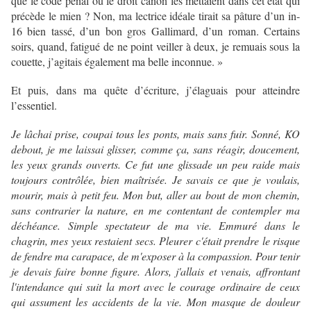
que le code pénal ou le droit canon les mettaient dans cet état qui
précède le mien ? Non, ma lectrice idéale tirait sa pâture d’un in-
16 bien tassé, d’un bon gros Gallimard, d’un roman. Certains
soirs, quand, fatigué de ne point veiller à deux, je remuais sous la
couette, j’agitais également ma belle inconnue. »
Et puis, dans ma quête d’écriture, j’élaguais pour atteindre
l’essentiel.
Je lâchai prise, coupai tous les ponts, mais sans fuir. Sonné, KO
debout, je me laissai glisser, comme ça, sans réagir, doucement,
les yeux grands ouverts. Ce fut une glissade un peu raide mais
toujours contrôlée, bien maîtrisée. Je savais ce que je voulais,
mourir, mais à petit feu. Mon but, aller au bout de mon chemin,
sans contrarier la nature, en me contentant de contempler ma
déchéance. Simple spectateur de ma vie. Emmuré dans le
chagrin, mes yeux restaient secs. Pleurer c'était prendre le risque
de fendre ma carapace, de m'exposer à la compassion. Pour tenir
je devais faire bonne figure. Alors, j'allais et venais, affrontant
l'intendance qui suit la mort avec le courage ordinaire de ceux
qui assument les accidents de la vie. Mon masque de douleur