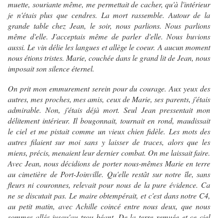
muette, souriante même, me permettait de cacher, qu'à l'intérieur
je n'étais plus que cendres. La mort rassemble. Autour de la
grande table chez Jean, le soir, nous parlions. Nous parlions
même d'elle. J'acceptais même de parler d'elle. Nous buvions
aussi. Le vin délie les langues et allège le coeur. A aucun moment
nous étions tristes. Marie, couchée dans le grand lit de Jean, nous
imposait son silence éternel.
On prit mon emmurement serein pour du courage. Aux yeux des
autres, mes proches, mes amis, ceux de Marie, ses parents, j'étais
admirable. Non, j'étais déjà mort. Seul Jean pressentait mon
délitement intérieur. Il bougonnait, tournait en rond, maudissait
le ciel et me pistait comme un vieux chien fidèle. Les mots des
autres filaient sur moi sans y laisser de traces, alors que les
miens, précis, menaient leur dernier combat. On me laissait faire.
Avec Jean, nous décidions de porter nous-mêmes Marie en terre
au cimetière de Port-Joinville. Qu'elle restât sur notre île, sans
fleurs ni couronnes, relevait pour nous de la pure évidence. Ca
ne se discutait pas. Le maire obtempérait, et c'est dans notre C4,
au petit matin, avec Achille coincé entre nous deux, que nous
sommes allés jusqu'au trou béant. De la terre remuée et ce ciel