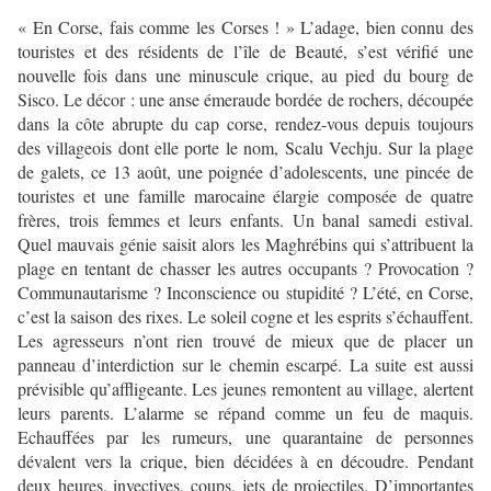
« En Corse, fais comme les Corses ! » L’adage, bien connu des
touristes et des résidents de l’île de Beauté, s’est vérifié une
nouvelle fois dans une minuscule crique, au pied du bourg de
Sisco. Le décor : une anse émeraude bordée de rochers, découpée
dans la côte abrupte du cap corse, ­rendez-vous depuis toujours
des villageois dont elle porte le nom, Scalu Vechju. Sur la plage
de galets, ce 13 août, une ­poignée d’adolescents, une pincée de
touristes et une famille marocaine élargie composée de quatre
frères, trois femmes et leurs enfants. Un banal samedi estival.
Quel mauvais génie ­saisit alors les Maghrébins qui s’attribuent la
plage en tentant de ­chasser les autres occupants ? Provocation ?
Communautarisme ? Inconscience ou stupidité ? L’été, en Corse,
c’est la saison des rixes. Le soleil cogne et les esprits s’échauffent.
Les ­agresseurs n’ont rien trouvé de mieux que de placer un
panneau d’interdiction sur le chemin escarpé. La suite est aussi
prévisible qu’affligeante. Les jeunes remontent au village, alertent
leurs parents. L’alarme se répand comme un feu de maquis.
Echauffées par les rumeurs, une quarantaine de personnes
dévalent vers la crique, bien décidées à en découdre. Pendant
deux heures, invectives, coups, jets de projectiles. D’importantes