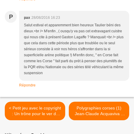
P
pax
28/08/2016 16:23
Salut estival et apparemment bien heureux Taulier béni des
dieux.<br /> M'enfin , ( ousqu'y va pas cet extravagant cuistre
qui nous cite à présent Gaston Lagaffe ? Manquait <br /> plus
que cela dans cette période plus que troublée ou le seul
sérieux consiste à voir nos héros s'affronter dans la si
superficielle arène politique !) M'enfin donc, " en Corse fait
comme les Corse " fait parti du prèt à penser des plumitifs de
la PQR et/ou Nationale ou des séries télé véhiculant la même
suspension
Répondre
< Petit jeu avec le copyright
Polygraphies corses (1)
: Un trône pour le ver de
Jean-Claude Acquaviva A
terre une nouvelle inédite
Filetta, Danielle Casanova,
de Dashiell Hammett vous
le brocciu pédagogique,
est offerte !
chez François à Sagone…