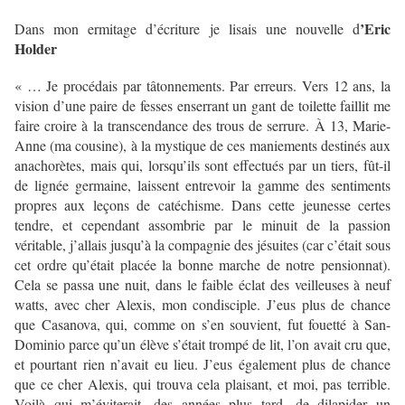
’Eric
Dans mon ermitage d’écriture je lisais une nouvelle d
Holder
« … Je procédais par tâtonnements. Par erreurs. Vers 12 ans, la
vision d’une paire de fesses enserrant un gant de toilette faillit me
faire croire à la transcendance des trous de serrure. À 13, Marie-
Anne (ma cousine), à la mystique de ces maniements destinés aux
anachorètes, mais qui, lorsqu’ils sont effectués par un tiers, fût-il
de lignée germaine, laissent entrevoir la gamme des sentiments
propres aux leçons de catéchisme. Dans cette jeunesse certes
tendre, et cependant assombrie par le minuit de la passion
véritable, j’allais jusqu’à la compagnie des jésuites (car c’était sous
cet ordre qu’était placée la bonne marche de notre pensionnat).
Cela se passa une nuit, dans le faible éclat des veilleuses à neuf
watts, avec cher Alexis, mon condisciple. J’eus plus de chance
que Casanova, qui, comme on s’en souvient, fut fouetté à San-
Dominio parce qu’un élève s’était trompé de lit, l’on avait cru que,
et pourtant rien n’avait eu lieu. J’eus également plus de chance
que ce cher Alexis, qui trouva cela plaisant, et moi, pas terrible.
Voilà qui m’éviterait, des années plus tard, de dilapider un