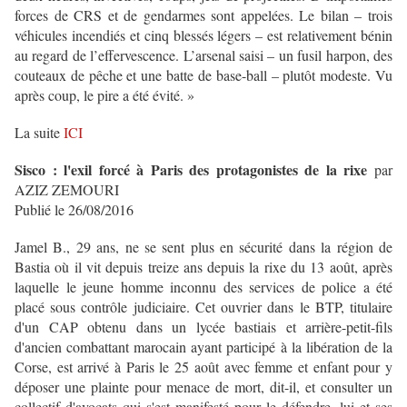
forces de CRS et de gendarmes sont appelées. Le bilan – trois
véhicules incendiés et cinq blessés légers – est relativement bénin
au regard de ­l’effervescence. L’arsenal saisi – un fusil harpon, des
couteaux de pêche et une batte de ­base-ball – plutôt modeste. Vu
après coup, le pire a été évité. »
La suite
ICI
Sisco : l'exil forcé à Paris des protagonistes de la rixe
par
AZIZ ZEMOURI
Publié le 26/08/2016
Jamel B., 29 ans, ne se sent plus en sécurité dans la région de
Bastia où il vit depuis treize ans depuis la rixe du 13 août, après
laquelle le jeune homme inconnu des services de police a été
placé sous contrôle judiciaire. Cet ouvrier dans le BTP, titulaire
d'un CAP obtenu dans un lycée bastiais et arrière-petit-fils
d'ancien combattant marocain ayant participé à la libération de la
Corse, est arrivé à Paris le 25 août avec femme et enfant pour y
déposer une plainte pour menace de mort, dit-il, et consulter un
collectif d'avocats qui s'est manifesté pour le défendre, lui et ses