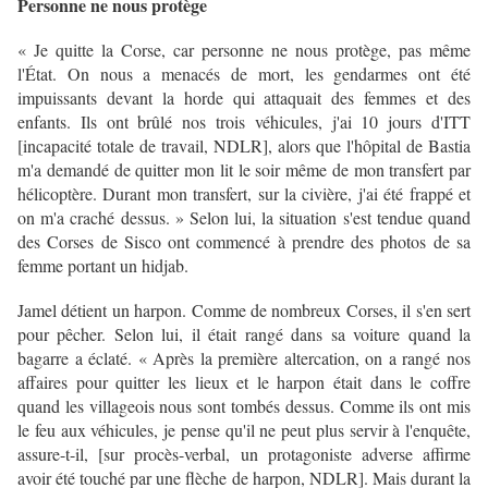
Personne ne nous protège
« Je quitte la Corse, car personne ne nous protège, pas même
l'État. On nous a menacés de mort, les gendarmes ont été
impuissants devant la horde qui attaquait des femmes et des
enfants. Ils ont brûlé nos trois véhicules, j'ai 10 jours d'ITT
[incapacité totale de travail, NDLR], alors que l'hôpital de Bastia
m'a demandé de quitter mon lit le soir même de mon transfert par
hélicoptère. Durant mon transfert, sur la civière, j'ai été frappé et
on m'a craché dessus. » Selon lui, la situation s'est tendue quand
des Corses de Sisco ont commencé à prendre des photos de sa
femme portant un hidjab.
Jamel détient un harpon. Comme de nombreux Corses, il s'en sert
pour pêcher. Selon lui, il était rangé dans sa voiture quand la
bagarre a éclaté. « Après la première altercation, on a rangé nos
affaires pour quitter les lieux et le harpon était dans le coffre
quand les villageois nous sont tombés dessus. Comme ils ont mis
le feu aux véhicules, je pense qu'il ne peut plus servir à l'enquête,
assure-t-il, [sur procès-verbal, un protagoniste adverse affirme
avoir été touché par une flèche de harpon, NDLR]. Mais durant la