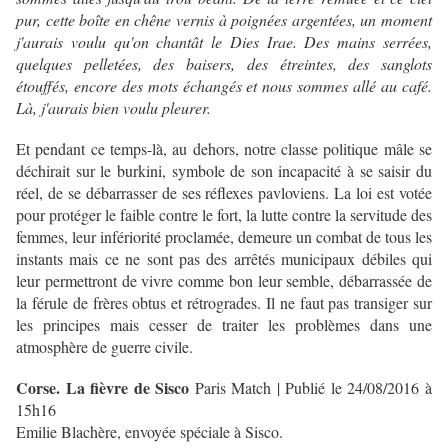
pur, cette boîte en chêne vernis à poignées argentées, un moment
j'aurais voulu qu'on chantât le Dies Irae. Des mains serrées,
quelques pelletées, des baisers, des étreintes, des sanglots
étouffés, encore des mots échangés et nous sommes allé au café.
Là, j'aurais bien voulu pleurer.
Et pendant ce temps-là, au dehors, notre classe politique mâle se
déchirait sur le burkini, symbole de son incapacité à se saisir du
réel, de se débarrasser de ses réflexes pavloviens. La loi est votée
pour protéger le faible contre le fort, la lutte contre la servitude des
femmes, leur infériorité proclamée, demeure un combat de tous les
instants mais ce ne sont pas des arrêtés municipaux débiles qui
leur permettront de vivre comme bon leur semble, débarrassée de
la férule de frères obtus et rétrogrades. Il ne faut pas transiger sur
les principes mais cesser de traiter les problèmes dans une
atmosphère de guerre civile.
Corse. La fièvre de Sisco
Paris Match | Publié le 24/08/2016 à
15h16
Emilie Blachère, envoyée spéciale à Sisco.