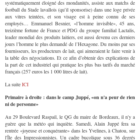
systématiquement éloigné des mondanités, assiste aux matchs de
football du Stade lavallois (qu’il sponsorise) dans une loge privée
aux vitres teintées, et son visage est à peine connu de ses
employés… Emmanuel Besnier, «l’homme invisible», 45 ans,
treizième fortune de France et PDG du groupe familial Lactalis,
leader mondial des produits laitiers, est aussi devenu ces derniers
jours l’homme le plus demandé de l’Hexagone. Du moins par ses
fournisseurs, les producteurs de lait, qui aimeraient le faire venir à
la table des négociations. Et ce afin d’obtenir des explications de
la part de cet industriel qui pratique les plus bas tarifs du marché
français (257 euros les 1 000 litres de lait).
La suite
ICI
Primaire à droite : dans le camp Juppé, «on n'a peur de rien
ni de personne»
Au 29 Boulevard Raspail, le QG du maire de Bordeaux, il n'y a
guère que la météo qui inquiète. Samedi, Alain Juppé fera sa
rentrée «joyeuse et conquérante» dans les Yvelines, à Chatou, sur
l'Île des Impressionnistes. Un cadre bucolique sous 36 degrés