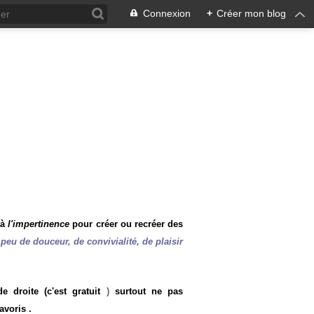
Connexion
+
Créer mon blog
 à
l'impertinence
pour créer ou recréer des
peu de douceur, de convivialité, de plaisir
 droite (c'est gratuit
)
surtout ne pas
avoris .