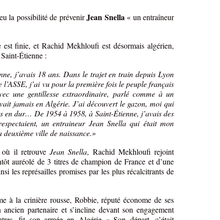
Jean Snella
eu la possibilité de prévenir
« un entraîneur
e est finie, et Rachid Mekhloufi est désormais algérien,
 Saint-Étienne :
nne, j’avais 18 ans. Dans le trajet en train depuis Lyon
 l’ASSE, j’ai vu pour la première fois le peuple français
 avec une gentillesse extraordinaire, parlé comme à un
ivait jamais en Algérie. J’ai découvert le gazon, moi qui
ns en dur… De 1954 à 1958, à Saint-Étienne, j’avais des
espectaient, un entraineur Jean Snella qui était mon
a deuxième ville de naissance.»
où il retrouve
Jean Snella
, Rachid Mekhloufi rejoint
tôt auréolé de 3 titres de champion de France et d’une
i les représailles promises par les plus récalcitrants de
me à la crinière rousse, Robbie, réputé économe de ses
n ancien partenaire et s’incline devant son engagement
utres, fit son armée en Algérie « Son départ, c’était