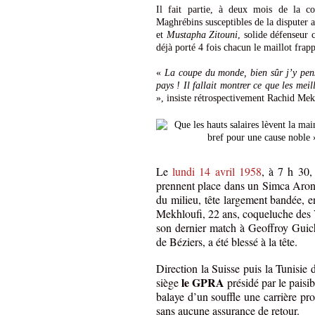
Il fait partie, à deux mois de la c
Maghrébins susceptibles de la disputer
et
Mustapha Zitouni
, solide défenseur 
déjà porté 4 fois chacun le maillot frap
«
La coupe du monde, bien sûr j’y pens
pays ! Il fallait montrer ce que les mei
», insiste rétrospectivement Rachid Mek
Le
lundi 14 avril 1958
, à 7 h 30,
prennent place dans un Simca Arond
du milieu, tête largement bandée, 
Mekhloufi, 22 ans, coqueluche des V
son dernier match à Geoffroy Guic
de Béziers, a été blessé à la tête.
Direction la Suisse puis la Tunisie 
le GPRA
siège
présidé par le paisi
balaye d’un souffle une carrière pr
sans aucune assurance de retour.