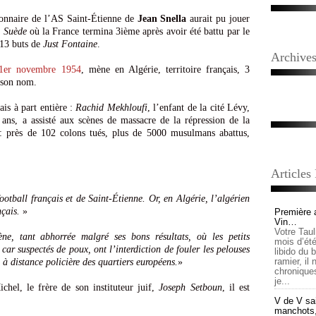
ionnaire de l’AS Saint-Étienne de
Jean Snella
aurait pu jouer
 Suède
où la France termina 3ième après avoir été battu par le
 13 buts de
Just Fontaine
.
Archive
1er novembre 1954
, mène en Algérie, territoire français, 3
 son nom.
ais à part entière :
Rachid Mekhloufi
, l’enfant de la cité Lévy,
ans, a assisté aux scènes de massacre de la répression de la
: près de 102 colons tués, plus de 5000 musulmans abattus,
Articles
football français et de Saint-Étienne. Or, en Algérie, l’algérien
nçais.
»
Première 
Vin…
Votre Tau
ène, tant abhorrée malgré ses bons résultats, où les petits
mois d’été,
ar suspectés de poux, ont l’interdiction de fouler les pelouses
libido du 
ramier, il
s à distance policière des quartiers européens.
»
chronique
je...
hel, le frère de son instituteur juif,
Joseph Setboun
, il est
V de V sai
manchots, e