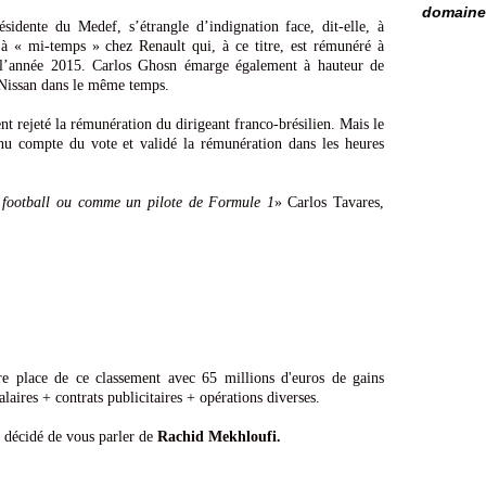
domaine 
ésidente du Medef, s’étrangle d’indignation face, dit-elle, à
 « mi-temps » chez Renault qui, à ce titre, est rémunéré à
 l’année 2015. Carlos Ghosn émarge également à hauteur de
 Nissan dans le même temps.
nt rejeté la rémunération du dirigeant franco-brésilien. Mais le
enu compte du vote et validé la rémunération dans les heures
 football ou comme un pilote de Formule 1
» Carlos Tavares,
re place de ce classement avec 65 millions d'euros de gains
alaires + contrats publicitaires + opérations diverses.
i décidé de vous parler de
Rachid Mekhloufi.