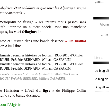
gars...
algérien était solidaire et que tous les Algériens, même
aient concernés
. »
étropolitaine fustige « les traîtres repus passés sans
Abonne
tch
, imprime un numéro spécial avec une manchette
ais, les voici fellaghas !
»
Email
« Un maillot
contée et illustrée dans une bande dessinée
ez Aire Libre.
Liens
Le blog d'
ements : sombres histoires de football, 1938-2016 d’Olivier
OUBI, Frédéric BERNARD, William GASPARINI.
le blog d
Blog d'He
L'oeil du tigre
de l'émission «
» de Philippe Collin
senté cette bande dessinée.
pour l'Algérie