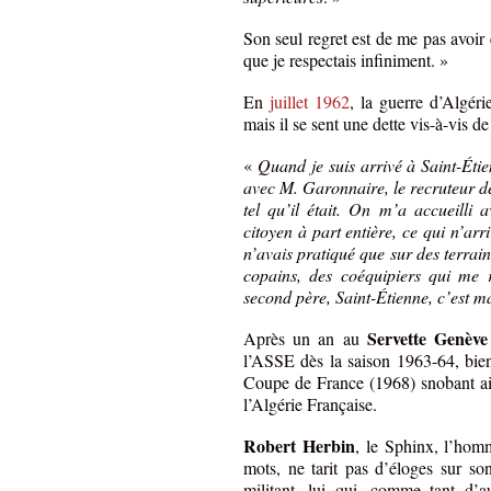
Son seul regret est de me pas avoir 
que je respectais infiniment. »
En
juillet 1962
, la guerre d’Algéri
mais il se sent une dette vis-à-vis de
«
Quand je suis arrivé à Saint-Étie
avec M. Garonnaire, le recruteur de
tel qu’il était. On m’a accueilli
citoyen à part entière, ce qui n’arr
n’avais pratiqué que sur des terrai
copains, des coéquipiers qui me r
second père, Saint-Étienne, c’est m
Servette Genève
Après un an au
l’ASSE dès la saison 1963-64, bien
Coupe de France (1968) snobant ains
l’Algérie Française.
Robert Herbin
, le Sphinx, l’hom
mots, ne tarit pas d’éloges sur so
militant, lui qui, comme tant d’a