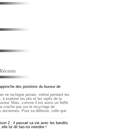
s
 Récents
approche des positions du buveur de
lier ne rechigne jamais, même pendant les
 à explorer les plis et les replis de la
buveur. Mais, comme il est aussi un fieffé
 ne crache pas sur le recyclage de
s anciennes. Pour sa défense, celle que
son 2 : il passait sa vie avec les bandits
lle lui dit fais-toi interdire !