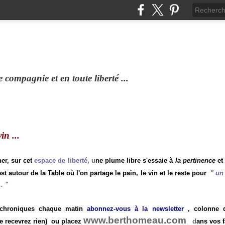
compagnie et en toute liberté ...
n ...
ner, sur cet
espace de liberté
, u
ne plume libre s'essaie à
la pertinence
et
st autour de la Table où l'on partage le pain, le vin et le reste pour
"
un 
.
"
 chroniques chaque matin
abonnez-vous à la newsletter
, colonne de
www.berthomeau.com
e recevrez rien)
ou placez
d
ans vos f