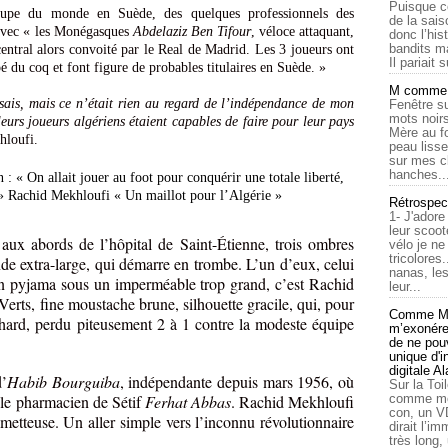
Puisque c
oupe du monde en Suède, des quelques professionnels des
de la sais
 avec « les Monégasques
Abdelaziz Ben Tifour
, véloce attaquant,
donc l’his
bandits ma
central alors convoité par le Real de Madrid. Les 3 joueurs ont
Il pariait s
pé du coq et font figure de probables titulaires en Suède. »
M comme a
ais, mais ce n’était rien au regard de l’indépendance de mon
Fenêtre su
mots noirs
lleurs joueurs algériens étaient capables de faire pour leur pays
Mère au f
hloufi.
peau lisse
sur mes c
hanches..
Rétrospec
1- J'adore
leur scoot
 aux abords de l’hôpital de Saint-Étienne, trois ombres
vélo je n
tricolores
e extra-large, qui démarre en trombe. L’un d’eux, celui
nanas, les
en pyjama sous un imperméable trop grand, c’est Rachid
leur...
erts, fine moustache brune, silhouette gracile, qui, pour
Comme Ma
hard, perdu piteusement 2 à 1 contre la modeste équipe
m’exonérer
de ne pouv
unique d'
digitale A
d’
Habib Bourguiba
, indépendante depuis mars 1956, où
Sur la Toi
ble pharmacien de Sétif
Ferhat Abbas
. Rachid Mekhloufi
comme moi
con, un V
ometteuse. Un aller simple vers l’inconnu révolutionnaire
dirait l’i
très long,