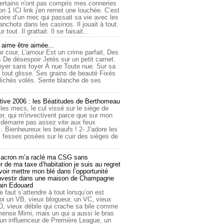
ertains n'ont pas compris mes conneries
on 1 ICI link j'en remet une louchée. C’est
toire d’un mec qui passait sa vie avec les
nchots dans les casinos. Il jouait à tout.
ur tout. Il grattait. Il se faisait...
ime être aimée...
r cour, L’amour Est un crime parfait, Des
 De désespoir Jetés sur un petit carnet.
oyer sans foyer À nue Toute nue. Sur sa
 tout glisse. Ses grains de beauté Fixés
lichés volés. Sente blanche de ses
.
tive 2006 : les Béatitudes de Berthomeau
 les mecs, le cul vissé sur le siège de
er, qui m'invectivent parce que sur mon
e démarre pas assez vite aux feux
... Bienheureux les beaufs ! 2- J'adore les
 fesses posées sur le cuir des sièges de
cron m’a raclé ma CSG sans
 de ma taxe d’habitation je suis au regret
oir mettre mon blé dans l’opportunité
investir dans une maison de Champagne
lain Edouard
le faut s’attendre à tout lorsqu’on est
 un VB, vieux blogueur, un VC, vieux
D, vieux débile qui crache sa bile comme
mmense Mimi, mais un qui a aussi le bras
 un influenceur de Première League, un