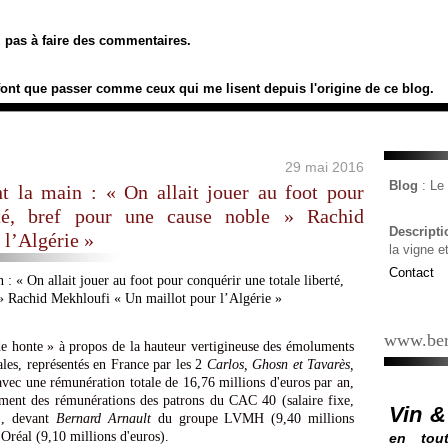
ez pas à faire des commentaires.
font que passer comme ceux qui me lisent depuis l'origine de ce blog.
29 mai 2016
Blog
: L
nt la main : « On allait jouer au foot pour
rté, bref pour une cause noble » Rachid
Descript
 l’Algérie »
la vigne e
Contact
www.ber
de honte » à propos de la hauteur vertigineuse des émoluments
ales, représentés en France par les 2
Carlos, Ghosn et Tavarès,
ec une rémunération totale de 16,76 millions d'euros par an,
ement des rémunérations des patrons du CAC 40 (salaire fixe,
Vin &
s), devant
Bernard Arnault
du groupe LVMH (9,40 millions
Oréal (9,10 millions d'euros).
en tout