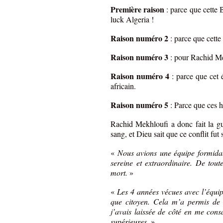
Première raison
: parce que cette 
luck Algeria !
Raison numéro 2
: parce que cette 
Raison numéro 3
: pour Rachid M
Raison numéro 4
: parce que cet 
africain.
Raison numéro 5
: Parce que ces 
Rachid Mekhloufi a donc fait la gue
sang, et Dieu sait que ce conflit fu
«
Nous avions une équipe formidab
sereine et extraordinaire. De tout
mort.
»
«
Les 4 années vécues avec l’équi
que citoyen. Cela m’a permis de r
j’avais laissée de côté en me cons
supérieures
. »