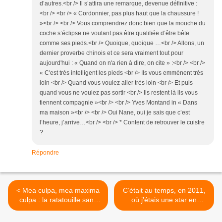
d’autres.<br /> Il s’attira une remarque, devenue définitive :
<br /> <br /> « Cordonnier, pas plus haut que la chaussure !
»<br /> <br /> Vous comprendrez donc bien que la mouche du
coche s’éclipse ne voulant pas être qualifiée d’être bête
comme ses pieds.<br /> Quoique, quoique …<br /> Allons, un
dernier proverbe chinois et ce sera vraiment tout pour
aujourd'hui : « Quand on n'a rien à dire, on cite » :<br /> <br />
« C'est très intelligent les pieds <br /> Ils vous emmènent très
loin <br /> Quand vous voulez aller très loin <br /> Et puis
quand vous ne voulez pas sortir <br /> Ils restent là ils vous
tiennent compagnie »<br /> <br /> Yves Montand in « Dans
ma maison »<br /> <br /> Oui Nane, oui je sais que c’est
l’heure, j’arrive…<br /> <br /> * Content de retrouver le cuistre
?
Répondre
< Mea culpa, mea maxima
C’était au temps, en 2011,
culpa : la ratatouille sans
où j’étais une star en
ail... faute pardonnable...
Harley-Davidson sur le
marathon du Médoc >