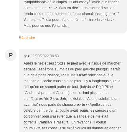
sympathisants de la Nupes. Ils ont essayé, avec leur coachs
et autre dircom.<br /> Mais en déclinant le terme il se sont
rendu compte que d'entendre des acclamations du genre : "
Va nuspied " cela pourrait porter à confusion.<br /> <br />
Mais pour ce que j'entends...
Répondre
P
pax
11/09/2022 06:53
Après le nez et ses crottes, le pied avec le risque de marcher
dedans ( espérons au moins du pied gauche puisqu’il paraît
que cela porte chance)<br /> Mais n’attendez pas que la
mouche du coche vous en dise plus . Il y a longtemps qu’elle
sait qu’on ne saurait parler de tout. (lol)<br /> Déjà Pline
l’Ancien, à propos d’Apelle ( et oui et tant pis pour les
thuriféraires *de Steve Job, il existait un Apelle célèbre bien
avant lui) nous parle de chaussure.<br /> Apelle ce très
célèbre peintre de l’antiquité avait requis les conseils d’un
cordonnier pour s’assurer que la sandale peinte était
correcte. L’artisan le rassura . En revanche, il voulut
poursuivre ses conseils se mit à vouloir lui donner en donner